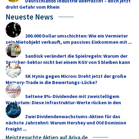
Deutschlands Industrie überrascht – doch jetzt
droht Gefahr vom Rhein
Neueste News
200.000 Dollar umschichten: Wie ein Vermieter
sein Mietobjekt verkauft, um passives Einkommen mit ...
SanDisk verändert die Spielregeln: Warum der
Speicher-Sektor nicht bei einem KGV von 5 bleiben kann
SK Hynix gegen Micron: Dreht jetzt der große
Memory‑Trade in die Bewertungs-Lücke?
Seltene 8%-Dividenden mit zweistelligem
Wachstum: Diese Infrastruktur-Werte rücken in den
Fokus
Zwei Dividendenwachstums-Aktien für das
nächste Jahrzehnt: Warum Hershey und Old Dominion
Freight ...
Meistgesuchte Aktien auf Ariva.de