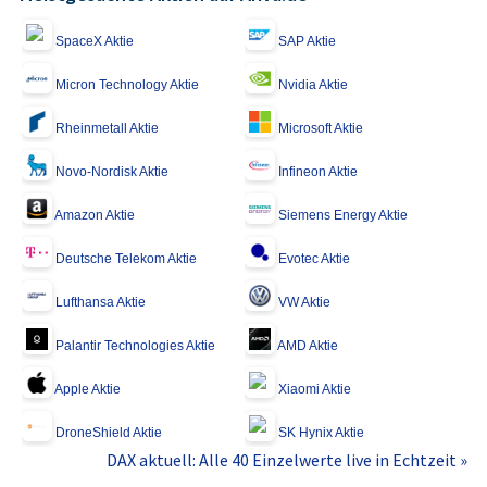
SpaceX Aktie
SAP Aktie
Micron Technology Aktie
Nvidia Aktie
Rheinmetall Aktie
Microsoft Aktie
Novo-Nordisk Aktie
Infineon Aktie
Amazon Aktie
Siemens Energy Aktie
Deutsche Telekom Aktie
Evotec Aktie
Lufthansa Aktie
VW Aktie
Palantir Technologies Aktie
AMD Aktie
Apple Aktie
Xiaomi Aktie
DroneShield Aktie
SK Hynix Aktie
DAX aktuell: Alle 40 Einzelwerte live in Echtzeit »