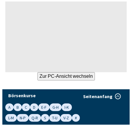
Börsenkurse
Seitenanfang
A
B
C
D
E-F
G-H
I-K
L-M
N-P
Q-R
S
T-U
V-Z
#