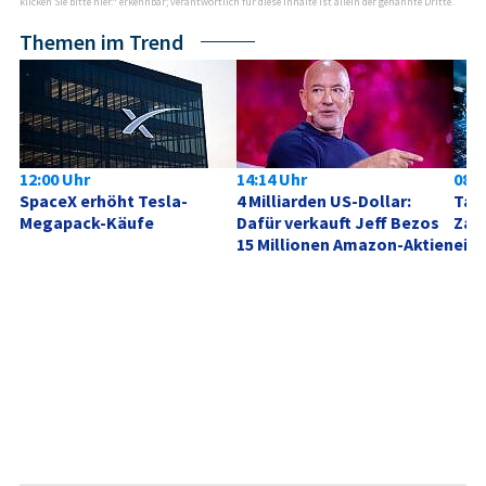
klicken Sie bitte hier.“ erkennbar; verantwortlich für diese Inhalte ist allein der genannte Dritte.
Themen im Trend
12:00 Uhr
14:14 Uhr
08:0
SpaceX erhöht Tesla-
4 Milliarden US-Dollar: 
Tag 
Megapack-Käufe
Dafür verkauft Jeff Bezos 
Zahl
15 Millionen Amazon-Aktien
ein