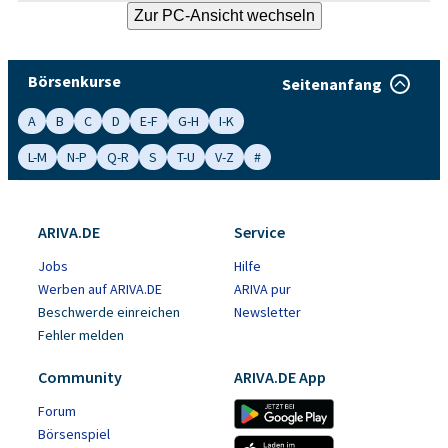
Börsenkurse
Seitenanfang
A
B
C
D
E-F
G-H
I-K
L-M
N-P
Q-R
S
T-U
V-Z
#
ARIVA.DE
Service
Jobs
Hilfe
Werben auf ARIVA.DE
ARIVA pur
Beschwerde einreichen
Newsletter
Fehler melden
Community
ARIVA.DE App
Forum
Börsenspiel