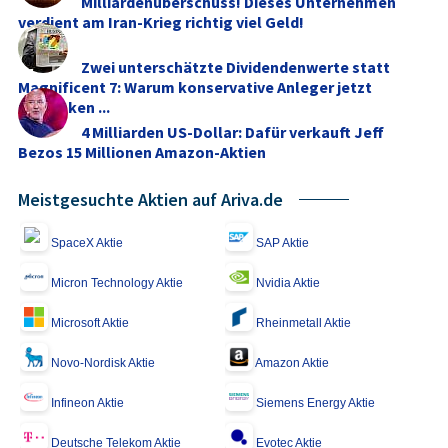
Milliardenüberschuss! Dieses Unternehmen
verdient am Iran-Krieg richtig viel Geld!
Zwei unterschätzte Dividendenwerte statt
Magnificent 7: Warum konservative Anleger jetzt
umdenken ...
4 Milliarden US-Dollar: Dafür verkauft Jeff
Bezos 15 Millionen Amazon-Aktien
Meistgesuchte Aktien auf Ariva.de
SpaceX Aktie
SAP Aktie
Micron Technology Aktie
Nvidia Aktie
Microsoft Aktie
Rheinmetall Aktie
Novo-Nordisk Aktie
Amazon Aktie
Infineon Aktie
Siemens Energy Aktie
Deutsche Telekom Aktie
Evotec Aktie