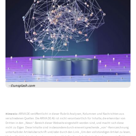
- ©unsplash.com
Hinweis:
ARIVA.DE veröffentlicht in dieser Rubrik Analysen, Kolumnen und Nachrichten aus
verschiedenen Quellen. Die ARIVA.DE AG ist nicht verantwortlich für Inhalte, die erkennbar von
Dritten in den „News“-Bereich dieser Webseite eingestellt worden sind, und macht sich diese
nicht zu Eigen. Diese Inhalte sind insbesondere durch eine entsprechende „von“-Kennzeichnung
unterhalb der Artikelüberschrift und/oder durch den Link „Um den vollständigen Artikel zu lesen,