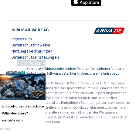
© 2026 ARIVA.DE AG
Impressum
Datenschutzhinweise
Nutzungsbedingungen
Datenschutzeinstellungen
Schließen
Kursdaten, Widgets oder andere Finanzinformationen für deine
Schwere Seltene Erden
-
Website oder Software: Jetzt hier klicken, um eine Anfrage zu
stellen.
Alle Angaben ohne Gewähr - Dt. Börsen, NYSE und Dow Jones 15 Min. verzögert.
Werbehinweise:
Die Billigung des Basisprospekts durch die Bundesanstalt für
Finanzdienstleistungsaufsicht ist nicht als ihre Befürwortung der angebotenen
Wertpapiere zu verstehen. Wir empfehlen Interessenten und potenziellen
Anlegern den Basisprospekt und die Endgültigen Bedingungen zu lesen, bevor sie
Entsteht hier die nächste
eine Anlageentscheidung treffen, um sich möglichst umfassend zu informieren,
insbesondere über die potenziellen Risiken und Chancen des Wertpapiers.
Milliardenstory?
Warnhinweise: Sie sind im Begriff, ein Produkt zu erwerben, das nicht einfach ist
weiterlesen»
und schwer zu verstehen sein kann.
Anzeige