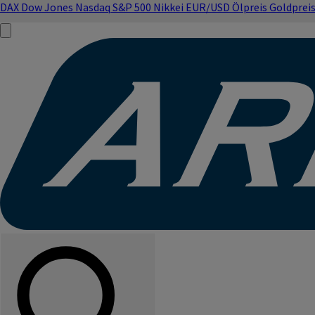
DAX
Dow Jones
Nasdaq
S&P 500
Nikkei
EUR/USD
Ölpreis
Goldprei