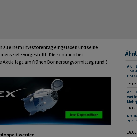
 zu einem Investorentag eingeladen und seine
Ähnl
hmensziele vorgestellt. Die kommen bei
ie Aktie legt am frühen Donnerstagvormittag rund 3
AKTIE
Tonie
Pote
19.06
AKTIE
weite
Mehr
18.06
ROUN
2030 
18.06
verdoppelt werden