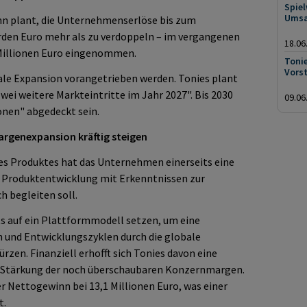
Spiel
Umsa
 plant, die Unternehmenserlöse bis zum
iarden Euro mehr als zu verdoppeln – im vergangenen
18.06
Millionen Euro eingenommen.
Tonie
Vors
onale Expansion vorangetrieben werden. Tonies plant
i weitere Markteintritte im Jahr 2027". Bis 2030
09.06
onen" abgedeckt sein.
argenexpansion kräftig steigen
des Produktes hat das Unternehmen einerseits eine
 Produktentwicklung mit Erkenntnissen zur
h begleiten soll.
ts auf ein Plattformmodell setzen, um eine
 und Entwicklungszyklen durch die globale
rzen. Finanziell erhofft sich Tonies davon eine
e Stärkung der noch überschaubaren Konzernmargen.
r Nettogewinn bei 13,1 Millionen Euro, was einer
t.