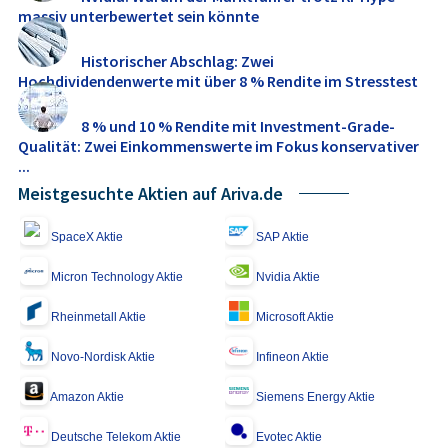
massiv unterbewertet sein könnte
Historischer Abschlag: Zwei
Hochdividendenwerte mit über 8 % Rendite im Stresstest
8 % und 10 % Rendite mit Investment-Grade-
Qualität: Zwei Einkommenswerte im Fokus konservativer
...
Meistgesuchte Aktien auf Ariva.de
SpaceX Aktie
SAP Aktie
Micron Technology Aktie
Nvidia Aktie
Rheinmetall Aktie
Microsoft Aktie
Novo-Nordisk Aktie
Infineon Aktie
Amazon Aktie
Siemens Energy Aktie
Deutsche Telekom Aktie
Evotec Aktie