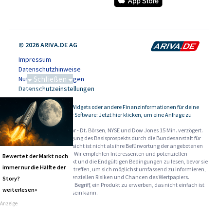
© 2026 ARIVA.DE AG
Impressum
Datenschutzhinweise
Schließen
Nutzungsbedingungen
Datenschutzeinstellungen
Saga bei 0,53 CAD
Kursdaten, Widgets oder andere Finanzinformationen für deine
-
Website oder Software: Jetzt hier klicken, um eine Anfrage zu
stellen.
Alle Angaben ohne Gewähr - Dt. Börsen, NYSE und Dow Jones 15 Min. verzögert.
Werbehinweise:
Die Billigung des Basisprospekts durch die Bundesanstalt für
Finanzdienstleistungsaufsicht ist nicht als ihre Befürwortung der angebotenen
Wertpapiere zu verstehen. Wir empfehlen Interessenten und potenziellen
Bewertet der Markt noch
Anlegern den Basisprospekt und die Endgültigen Bedingungen zu lesen, bevor sie
immer nur die Hälfte der
eine Anlageentscheidung treffen, um sich möglichst umfassend zu informieren,
insbesondere über die potenziellen Risiken und Chancen des Wertpapiers.
Story?
Warnhinweise: Sie sind im Begriff, ein Produkt zu erwerben, das nicht einfach ist
weiterlesen»
und schwer zu verstehen sein kann.
Anzeige