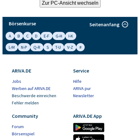
Börsenkurse
Seitenanfang
A
B
C
D
E-F
G-H
I-K
L-M
N-P
Q-R
S
T-U
V-Z
#
ARIVA.DE
Service
Jobs
Hilfe
Werben auf ARIVA.DE
ARIVA pur
Beschwerde einreichen
Newsletter
Fehler melden
Community
ARIVA.DE App
Forum
Börsenspiel