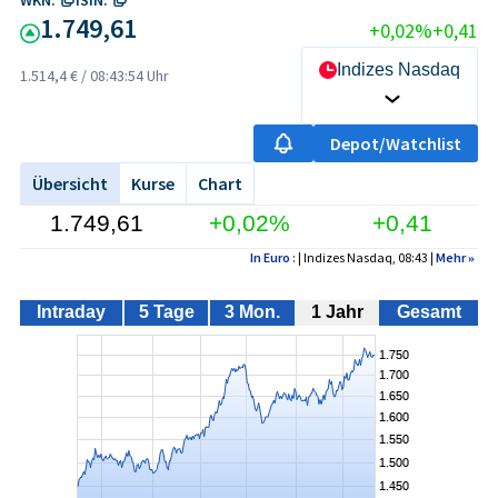
1.749,61
+0,02%
+0,41
Indizes Nasdaq
1.514,4 €
/
08:43:54 Uhr
Depot/Watchlist
Übersicht
Kurse
Chart
1.749,61
+0,02%
+0,41
In Euro
: | Indizes Nasdaq, 08:43 |
Mehr
»
Intraday
5 Tage
3 Mon.
1 Jahr
Gesamt