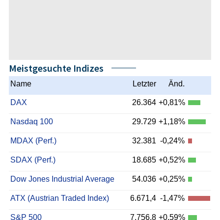
Meistgesuchte Indizes
Name
Letzter
Änd.
DAX
26.364
+0,81%
Nasdaq 100
29.729
+1,18%
MDAX (Perf.)
32.381
-0,24%
SDAX (Perf.)
18.685
+0,52%
Dow Jones Industrial Average
54.036
+0,25%
ATX (Austrian Traded Index)
6.671,4
-1,47%
S&P 500
7.756,8
+0,59%