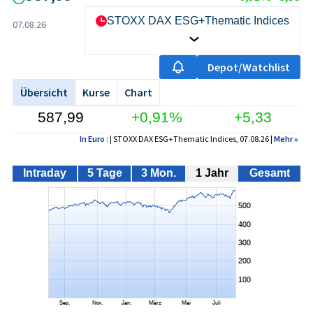
STOXX DAX ESG+Thematic Indices
07.08.26
Depot/Watchlist
Übersicht
Kurse
Chart
587,99
+0,91%
+5,33
In Euro
: | STOXX DAX ESG+Thematic Indices, 07.08.26 |
Mehr
»
Intraday
5 Tage
3 Mon.
1 Jahr
Gesamt