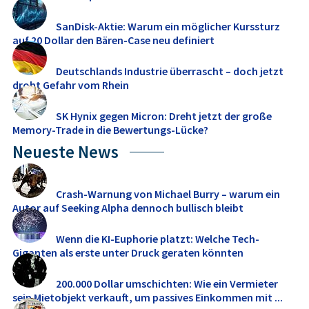
SanDisk-Aktie: Warum ein möglicher Kurssturz
auf 20 Dollar den Bären-Case neu definiert
Deutschlands Industrie überrascht – doch jetzt
droht Gefahr vom Rhein
SK Hynix gegen Micron: Dreht jetzt der große
Memory‑Trade in die Bewertungs-Lücke?
Neueste News
Crash-Warnung von Michael Burry – warum ein
Autor auf Seeking Alpha dennoch bullisch bleibt
Wenn die KI-Euphorie platzt: Welche Tech-
Giganten als erste unter Druck geraten könnten
200.000 Dollar umschichten: Wie ein Vermieter
sein Mietobjekt verkauft, um passives Einkommen mit ...