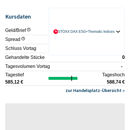
Kursdaten
Geld/Brief
- / -
STOXX DAX ESG+Thematic Indices
Spread
-
Schluss Vortag
582,66 €
Gehandelte Stücke
0
Tagesvolumen Vortag
-
Tagestief
Tageshoch
585,12 €
588,74 €
zur Handelsplatz-Übersicht »