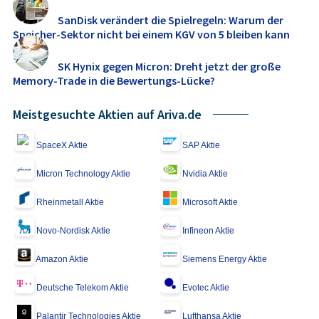
SanDisk verändert die Spielregeln: Warum der
Speicher-Sektor nicht bei einem KGV von 5 bleiben kann
SK Hynix gegen Micron: Dreht jetzt der große
Memory‑Trade in die Bewertungs-Lücke?
Meistgesuchte Aktien auf Ariva.de
SpaceX Aktie
SAP Aktie
Micron Technology Aktie
Nvidia Aktie
Rheinmetall Aktie
Microsoft Aktie
Novo-Nordisk Aktie
Infineon Aktie
Amazon Aktie
Siemens Energy Aktie
Deutsche Telekom Aktie
Evotec Aktie
Palantir Technologies Aktie
Lufthansa Aktie