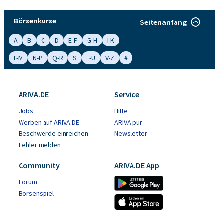
Börsenkurse
Seitenanfang
A
B
C
D
E-F
G-H
I-K
L-M
N-P
Q-R
S
T-U
V-Z
#
ARIVA.DE
Service
Jobs
Hilfe
Werben auf ARIVA.DE
ARIVA pur
Beschwerde einreichen
Newsletter
Fehler melden
Community
ARIVA.DE App
Forum
Börsenspiel