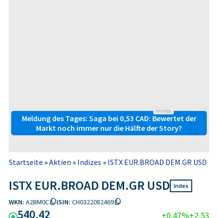
Anzeige
Meldung des Tages: Saga bei 0,53 CAD: Bewertet der
Markt noch immer nur die Hälfte der Story?
Startseite
»
Aktien
»
Indizes
»
ISTX EUR.BROAD DEM.GR USD
ISTX EUR.BROAD DEM.GR USD
Index
WKN:
A2BM0C
ISIN:
CH0322082469
540,42
+0,47%
+2,53