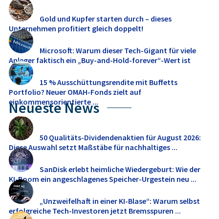
Gold und Kupfer starten durch – dieses
Unternehmen profitiert gleich doppelt!
Microsoft: Warum dieser Tech-Gigant für viele
Anleger faktisch ein „Buy-and-Hold-forever“-Wert ist
15 % Ausschüttungsrendite mit Buffetts
Portfolio? Neuer OMAH-Fonds zielt auf
einkommensorientierte ...
Neueste News
50 Qualitäts-Dividendenaktien für August 2026:
Diese Auswahl setzt Maßstäbe für nachhaltiges ...
SanDisk erlebt heimliche Wiedergeburt: Wie der
KI-Boom ein angeschlagenes Speicher-Urgestein neu ...
„Unzweifelhaft in einer KI-Blase“: Warum selbst
erfolgreiche Tech-Investoren jetzt Bremsspuren ...