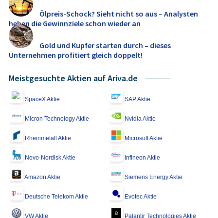
Ölpreis-Schock? Sieht nicht so aus – Analysten
heben die Gewinnziele schon wieder an
Gold und Kupfer starten durch – dieses
Unternehmen profitiert gleich doppelt!
Meistgesuchte Aktien auf Ariva.de
SpaceX Aktie
SAP Aktie
Micron Technology Aktie
Nvidia Aktie
Rheinmetall Aktie
Microsoft Aktie
Novo-Nordisk Aktie
Infineon Aktie
Amazon Aktie
Siemens Energy Aktie
Deutsche Telekom Aktie
Evotec Aktie
VW Aktie
Palantir Technologies Aktie