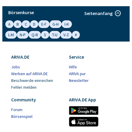
Börsenkurse
Seitenanfang
A
B
C
D
E-F
G-H
I-K
L-M
N-P
Q-R
S
T-U
V-Z
#
ARIVA.DE
Service
Jobs
Hilfe
Werben auf ARIVA.DE
ARIVA pur
Beschwerde einreichen
Newsletter
Fehler melden
Community
ARIVA.DE App
Forum
Börsenspiel