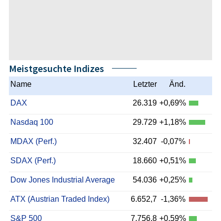
Meistgesuchte Indizes
Name
Letzter
Änd.
DAX
26.319
+0,69%
Nasdaq 100
29.729
+1,18%
MDAX (Perf.)
32.407
-0,07%
SDAX (Perf.)
18.660
+0,51%
Dow Jones Industrial Average
54.036
+0,25%
ATX (Austrian Traded Index)
6.652,7
-1,36%
S&P 500
7.756,8
+0,59%