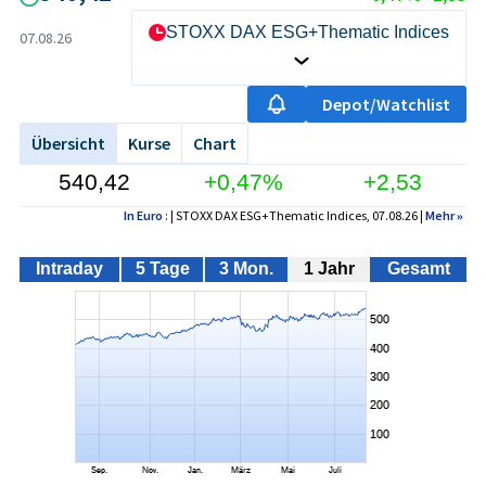
STOXX DAX ESG+Thematic Indices
07.08.26
Depot/Watchlist
Übersicht
Kurse
Chart
540,42
+0,47%
+2,53
In Euro
: | STOXX DAX ESG+Thematic Indices, 07.08.26 |
Mehr
»
Intraday
5 Tage
3 Mon.
1 Jahr
Gesamt