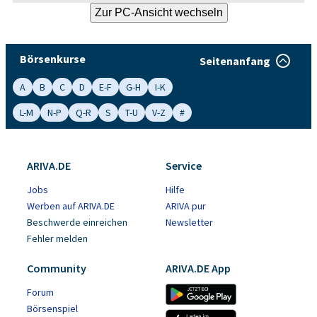
Börsenkurse
Seitenanfang
A
B
C
D
E-F
G-H
I-K
L-M
N-P
Q-R
S
T-U
V-Z
#
ARIVA.DE
Service
Jobs
Hilfe
Werben auf ARIVA.DE
ARIVA pur
Beschwerde einreichen
Newsletter
Fehler melden
Community
ARIVA.DE App
Forum
Börsenspiel