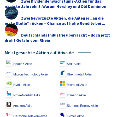
Zwei Dividendenwachstums-Aktien für das
nächste Jahrzehnt: Warum Hershey und Old Dominion
Freight ...
Zwei bevorzugte Aktien, die Anleger „an die
erste Stelle“ rücken – Chance auf hohe Rendite bei ...
Deutschlands Industrie überrascht – doch jetzt
droht Gefahr vom Rhein
Meistgesuchte Aktien auf Ariva.de
SpaceX Aktie
SAP Aktie
Micron Technology Aktie
Rheinmetall Aktie
Nvidia Aktie
Microsoft Aktie
Novo-Nordisk Aktie
Infineon Aktie
Amazon Aktie
Siemens Energy Aktie
Deutsche Telekom Aktie
Evotec Aktie