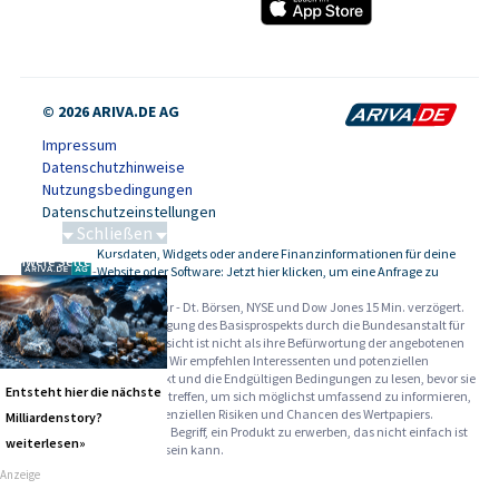
© 2026 ARIVA.DE AG
Impressum
Datenschutzhinweise
Nutzungsbedingungen
Datenschutzeinstellungen
Schließen
Kursdaten, Widgets oder andere Finanzinformationen für deine
Schwere Seltene Erden
-
Website oder Software: Jetzt hier klicken, um eine Anfrage zu
stellen.
Alle Angaben ohne Gewähr - Dt. Börsen, NYSE und Dow Jones 15 Min. verzögert.
Werbehinweise:
Die Billigung des Basisprospekts durch die Bundesanstalt für
Finanzdienstleistungsaufsicht ist nicht als ihre Befürwortung der angebotenen
Wertpapiere zu verstehen. Wir empfehlen Interessenten und potenziellen
Anlegern den Basisprospekt und die Endgültigen Bedingungen zu lesen, bevor sie
Entsteht hier die nächste
eine Anlageentscheidung treffen, um sich möglichst umfassend zu informieren,
insbesondere über die potenziellen Risiken und Chancen des Wertpapiers.
Milliardenstory?
Warnhinweise: Sie sind im Begriff, ein Produkt zu erwerben, das nicht einfach ist
weiterlesen»
und schwer zu verstehen sein kann.
Anzeige