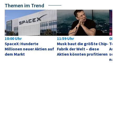
Themen im Trend
10:00 Uhr
11:59 Uhr
08:0
SpaceX: Hunderte 
Musk baut die größte Chip-
Tele
Millionen neuer Aktien auf 
Fabrik der Welt – diese 
Aufh
dem Markt
Aktien könnten profitieren
sehe