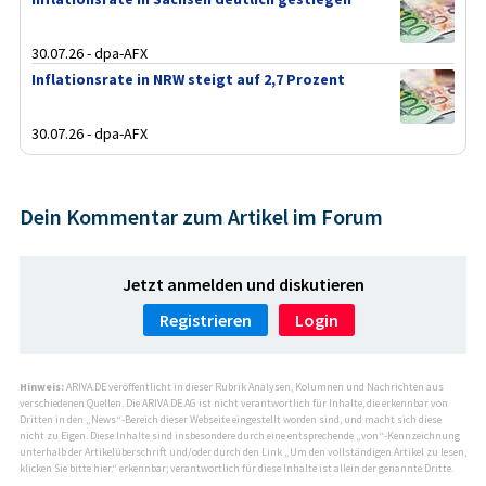
30.07.26 - dpa-AFX
Inflationsrate in NRW steigt auf 2,7 Prozent
30.07.26 - dpa-AFX
Dein Kommentar zum Artikel im Forum
Jetzt anmelden und diskutieren
Registrieren
Login
Hinweis:
ARIVA.DE veröffentlicht in dieser Rubrik Analysen, Kolumnen und Nachrichten aus
verschiedenen Quellen. Die ARIVA.DE AG ist nicht verantwortlich für Inhalte, die erkennbar von
Dritten in den „News“-Bereich dieser Webseite eingestellt worden sind, und macht sich diese
nicht zu Eigen. Diese Inhalte sind insbesondere durch eine entsprechende „von“-Kennzeichnung
unterhalb der Artikelüberschrift und/oder durch den Link „Um den vollständigen Artikel zu lesen,
klicken Sie bitte hier.“ erkennbar; verantwortlich für diese Inhalte ist allein der genannte Dritte.