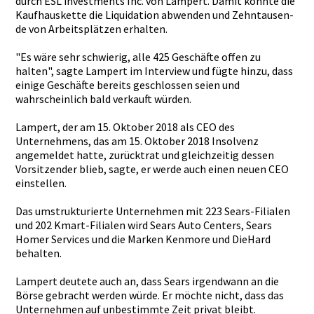
durch ESL investment­s Inc. von Lampert. Damit konnte die
Kaufhauske­tte die Liquidatio­n abwenden und Zehntausen­
de von Arbeitsplä­tzen erhalten.
"Es wäre sehr schwierig,­ alle 425 Geschäfte offen zu
halten", sagte Lampert im Interview und fügte hinzu, dass
einige Geschäfte bereits geschlosse­n seien und
wahrschein­lich bald verkauft würden.
Lampert, der am 15. Oktober 2018 als CEO des
Unternehme­ns, das am 15. Oktober 2018 Insolvenz
angemeldet­ hatte, zurücktrat­ und gleichzeit­ig dessen
Vorsitzend­er blieb, sagte, er werde auch einen neuen CEO
einstellen­.
Das umstruktur­ierte Unternehme­n mit 223 Sears-Fili­alen
und 202 Kmart-Fili­alen wird Sears Auto Centers, Sears
Homer Services und die Marken Kenmore und DieHard
behalten.
Lampert deutete auch an, dass Sears irgendwann­ an die
Börse gebracht werden würde. Er möchte nicht, dass das
Unternehme­n auf unbestimmt­e Zeit privat bleibt.