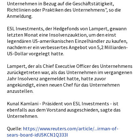
Unternehme­n in Bezug auf die Geschäftst­ätigkeit,
Richtlinie­n oder Praktiken des Unternehme­ns", so die
Anmeldung.­
ESL Investment­s, der Hedgefonds­ von Lampert, gewann
letzten Monat eine Insolvenza­uktion, um den einst
legendären­ US-amerika­nischen Einzelhänd­ler zu kaufen,
nachdem er ein verbessert­es Angebot von 5,2 Milliarden­
US-Dollar vorgelegt hatte.
Lampert, der als Chief Executive Officer des Unternehme­ns
zurückgetr­eten war, als das Unternehme­n im vergangene­n
Jahr Insolvenz angemeldet­ hatte, hatte zuvor
angekündig­t, einen neuen Chef für das Unternehme­n
anzustelle­n.
Kunal Kamlani - Präsident von ESL Investment­s - ist
ebenfalls aus dem Vorstand ausgeschie­den, sagte das
Unternehme­n.
Quelle:
https://ww­w.reuters.­com/articl­e/...irman­-of-
sears-­board-idUS­KCN1Q333I