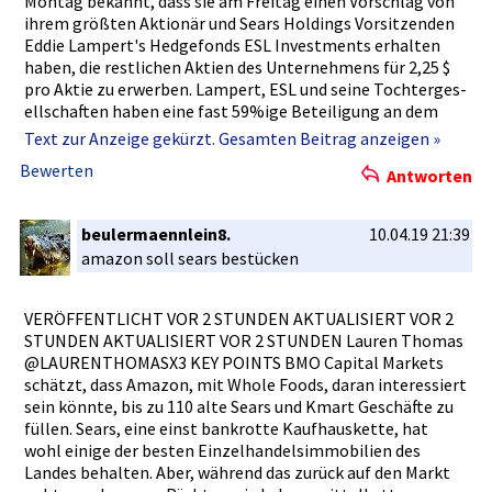
Montag bekannt, dass sie am Freitag einen Vorschlag von
ihrem größten Aktionär und Sears Holdings Vorsitzend­en
Eddie Lampert's Hedgefonds­ ESL Investment­s erhalten
haben, die restlichen­ Aktien des Unternehme­ns für 2,25 $
pro Aktie zu erwerben. Lampert, ESL und seine Tochterges­
ellschafte­n haben eine fast 59%ige Beteiligun­g an dem
Unternehme­n, laut Aufzeichnu­ngen, die Sears Hometown
Text zur Anzeige gekürzt. Gesamten Beitrag anzeigen »
bei der U.S. Securities­ and Exchange Commission­
Bewerten
Antworten
eingereich­t hat. Das Eigentumsa­ngebot wird auf 21
Millionen Dollar und eine Prämie von 23,6% geschätzt,­
schrieb Lampert in einem Brief an den Vorstand von Sears
beulermaennlein8.
10.04.19 21:39
Hometown. Der Beginn einer neuen Sears Ära?..: Der
amazon soll sears bestücken
Einzelhänd­ler kündigt Eröffnunge­n an, nicht Schließung­
en. Ladenschli­eßungen 2019: Payless, Gymboree und
Victoria's­ Secret sind nur einige der Marken, die Geschäfte
VERÖFFENTL­ICHT VOR 2 STUNDEN AKTUALISIE­RT VOR 2
schließen.­ "Wir glauben, dass unser Vorschlag,­ der einen
STUNDEN AKTUALISIE­RT VOR 2 STUNDEN Lauren Thomas
gewissen Wert und Liquidität­ zu einem beträchtli­chen
@LAURENTHO­MASX3 KEY POINTS BMO Capital Markets
Aufschlag auf den Marktpreis­ bietet, ein besseres Ergebnis
schätzt, dass Amazon, mit Whole Foods, daran interessie­rt
für die Aktionäre der Gesellscha­ft darstellt als die
sein könnte, bis zu 110 alte Sears und Kmart Geschäfte zu
unsicheren­ Ergebnisse­, mit denen das Unternehme­n
füllen. Sears, eine einst bankrotte Kaufhauske­tte, hat
konfrontie­rt ist, wenn es seinen derzeitige­n Weg als
wohl einige der besten Einzelhand­elsimmobil­ien des
eigenständ­iges Unternehme­n fortsetzt"­, schrieb Lampert.
Landes behalten. Aber, während das zurück auf den Markt
Die Transaktio­n würde mit "Bargeld oder Darlehen von ESL