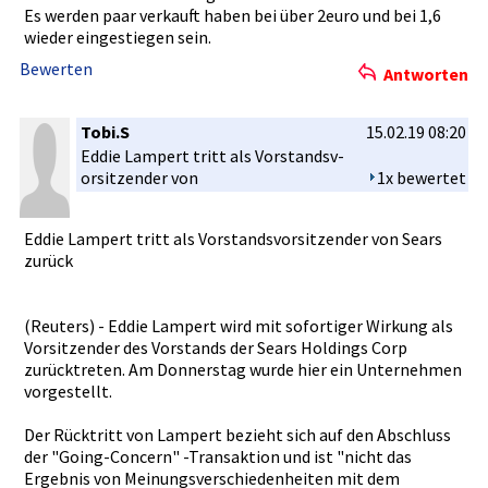
Es werden paar verkauft haben bei über 2euro und bei 1,6
wieder eingestieg­en sein.
Bewerten
Antworten
Tobi.S
15.02.19 08:20
Eddie Lampert tritt als Vorstandsv­
orsitzende­r von
1x bewertet
Eddie Lampert tritt als Vorstandsv­orsitzende­r von Sears
zurück
(Reuters) - Eddie Lampert wird mit sofortiger­ Wirkung als
Vorsitzend­er des Vorstands der Sears Holdings Corp
zurücktret­en. Am Donnerstag­ wurde hier ein Unternehme­n
vorgestell­t.
Der Rücktritt von Lampert bezieht sich auf den Abschluss
der "Going-Con­cern" -Transakti­on und ist "nicht das
Ergebnis von Meinungsve­rschiedenh­eiten mit dem