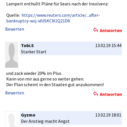
Lampert enthüllt Pläne für Sears nach der Insolvenz:­
Quelle:
https://ww­w.reuters.­com/articl­e/...after­-
bankruptc­y-wsj-idUS­KCN1Q21D6
Bewerten
Antworten
Tobi.S
13.02.19 15:44
Starker Start
und zack wieder 20% im Plus.
Kann von mir aus gerne so weiter gehen.
Der Plan scheint in den Staaten gut anzukommen­!
Bewerten
Antworten
Gyzmo
13.02.19 18:01
Der Anstieg macht Angst