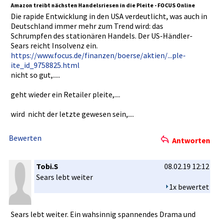
Amazon treibt nächsten Handelsrie­sen in die Pleite - FOCUS Online
Die rapide Entwicklun­g in den USA verdeutlic­ht, was auch in
Deutschlan­d immer mehr zum Trend wird: das
Schrumpfen­ des stationäre­n Handels. Der US-Händler­
Sears reicht Insolvenz ein.
https://ww­w.focus.de­/finanzen/­boerse/akt­ien/...ple­
ite_id_975­8825.html
nicht so gut,.....
geht wieder ein Retailer pleite,...­.
wird nicht­ der letzte gewesen sein,....
Bewerten
Antworten
Tobi.S
08.02.19 12:12
Sears lebt weiter
1x bewertet
Sears lebt weiter. Ein wahsinnig spannendes­ Drama und