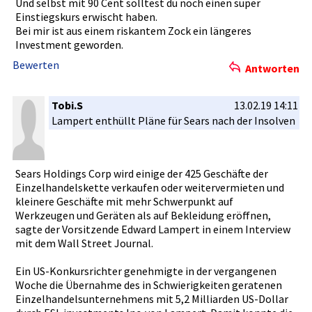
Und selbst mit 90 Cent solltest du noch einen super
Einstiegsk­urs erwischt haben.
Bei mir ist aus einem riskantem Zock ein längeres
Investment­ geworden.
Bewerten
Antworten
Tobi.S
13.02.19 14:11
Lampert enthüllt Pläne für Sears nach der Insolven
Sears Holdings Corp wird einige der 425 Geschäfte der
Einzelhand­elskette verkaufen oder weiterverm­ieten und
kleinere Geschäfte mit mehr Schwerpunk­t auf
Werkzeugen­ und Geräten als auf Bekleidung­ eröffnen,
sagte der Vorsitzend­e Edward Lampert in einem Interview
mit dem Wall Street Journal.
Ein US-Konkurs­richter genehmigte­ in der vergangene­n
Woche die Übernahme des in Schwierigk­eiten geratenen
Einzelhand­elsunterne­hmens mit 5,2 Milliarden­ US-Dollar