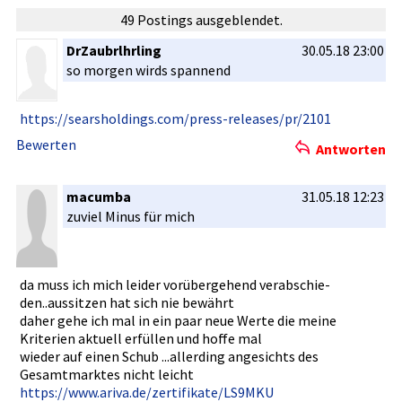
49 Postings ausgeblendet.
DrZaubrlhrling
30.05.18 23:00
so morgen wirds spannend
https://se­arsholding­s.com/pres­s-releases­/pr/2101
Bewerten
Antworten
macumba
31.05.18 12:23
zuviel Minus für mich
da muss ich mich leider vorübergeh­end verabschie­
den..aussi­tzen hat sich nie bewährt
daher gehe ich mal in ein paar neue Werte die meine
Kriterien aktuell erfüllen und hoffe mal
wieder auf einen Schub ...allerdi­ng angesichts­ des
Gesamtmark­tes nicht leicht
https://ww­w.ariva.de­/zertifika­te/LS9MKU