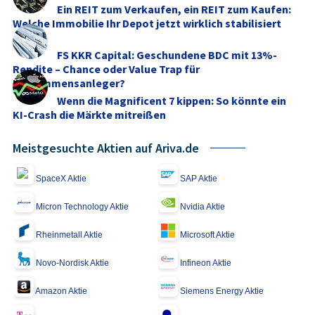
Ein REIT zum Verkaufen, ein REIT zum Kaufen:
Welche Immobilie Ihr Depot jetzt wirklich stabilisiert
FS KKR Capital: Geschundene BDC mit 13%-
Rendite – Chance oder Value Trap für
Einkommensanleger?
Wenn die Magnificent 7 kippen: So könnte ein
KI-Crash die Märkte mitreißen
Meistgesuchte Aktien auf Ariva.de
SpaceX Aktie
SAP Aktie
Micron Technology Aktie
Nvidia Aktie
Rheinmetall Aktie
Microsoft Aktie
Novo-Nordisk Aktie
Infineon Aktie
Amazon Aktie
Siemens Energy Aktie