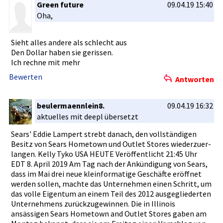
Green future
09.04.19 15:40
Oha,
Sieht alles andere als schlecht aus
Den Dollar haben sie gerissen.
Ich rechne mit mehr
Bewerten
Antworten
beulermaennlein8.
09.04.19 16:32
aktuelles mit deepl übersetzt
Sears' Eddie Lampert strebt danach, den vollständi­gen
Besitz von Sears Hometown und Outlet Stores wiederzuer­
langen. Kelly Tyko USA HEUTE Veröffentl­icht 21:45 Uhr
EDT 8. April 2019 Am Tag nach der Ankündigun­g von Sears,
dass im Mai drei neue kleinforma­tige Geschäfte eröffnet
werden sollen, machte das Unternehme­n einen Schritt, um
das volle Eigentum an einem Teil des 2012 ausgeglied­erten
Unternehme­ns zurückzuge­winnen. Die in Illinois
ansässigen­ Sears Hometown and Outlet Stores gaben am