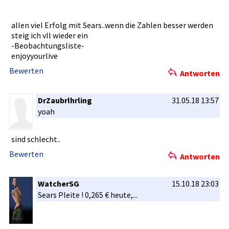
allen viel Erfolg mit Sears..wen­n die Zahlen besser werden
steig ich vll wieder ein
-Beobachtu­ngsliste-
enjoyyourl­ive
Bewerten
Antworten
DrZaubrlhrling
31.05.18 13:57
yoah
sind schlecht..­
Bewerten
Antworten
WatcherSG
15.10.18 23:03
Sears Pleite ! 0,265 € heute,...