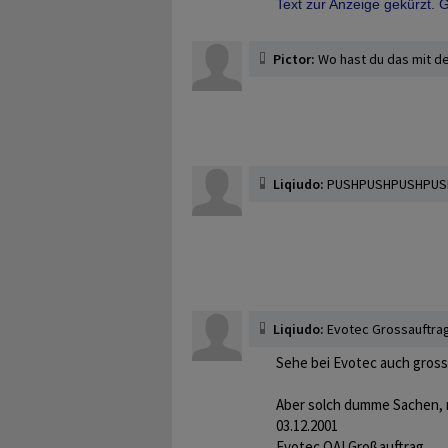
Allein bei einer normalen V
Text zur Anzeige gekürzt.
25 Euro,würden Kurse um 1 
Wenn die von Analysten sc
Pictor:
Wo hast du das mit de
Oktober prognostizierten 40
Entscheidet bitte selbst.
Börsenhai
Liqiudo:
PUSHPUSHPUSHPUSH
Liqiudo:
Evotec Grossauftra
Sehe bei Evotec auch grosses
Aber solch dumme Sachen, mi
03.12.2001
Evotec OAI Großauftrag