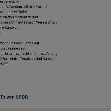
en bereits im
tzt.Außerdem soll sich Evotech
markt entwickeln!
tsituation momentan und
des Gesamtmarktes nach Weihnachten
ere Kurse drin!
2
erdopplung des Kurses auf
Euro drinne sein.
hon in dem schlechten Umfeld Anfang
0 Euro eintreffen,dann sind Kurse um
0%!!!!
TFs von SPDR