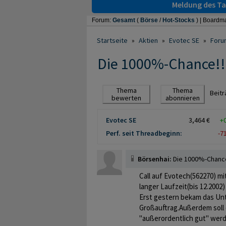
Meldung des Tag
Forum:
Gesamt
(
Börse
/
Hot-Stocks
) |
Boardma
Startseite
»
Aktien
»
Evotec SE
»
Foru
Die 1000%-Chance!!!
Thema
Thema
Beit
bewerten
abonnieren
Evotec SE
3,464 €
+
Perf. seit Threadbeginn:
-7
Börsenhai:
Die 1000%-Chance
Call auf Evotech(562270) mi
langer Laufzeit(bis 12.2002)
Erst gestern bekam das U
Großauftrag.Außerdem soll 
"außerordentlich gut" wer