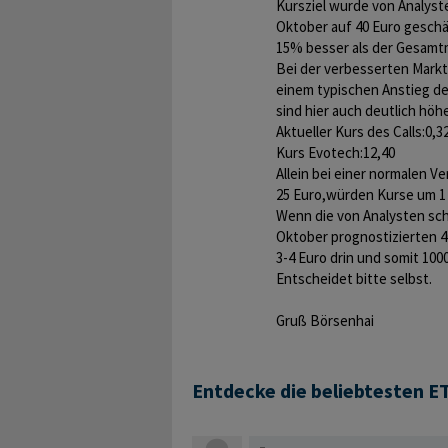
Kursziel wurde von Analyst
Oktober auf 40 Euro geschä
15% besser als der Gesamt
Bei der verbesserten Mark
einem typischen Anstieg 
sind hier auch deutlich höh
Aktueller Kurs des Calls:0,3
Kurs Evotech:12,40
Allein bei einer normalen V
25 Euro,würden Kurse um 1 
Wenn die von Analysten sc
Oktober prognostizierten 4
3-4 Euro drin und somit 100
Entscheidet bitte selbst.
Gruß Börsenhai
Entdecke die beliebtesten E