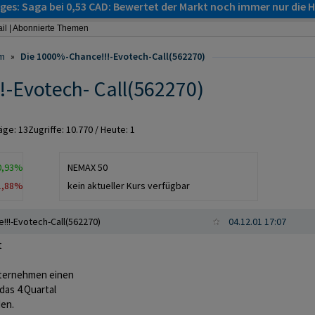
es: Saga bei 0,53 CAD: Bewertet der Markt noch immer nur die H
il
|
Abonnierte Themen
m
»
Die 1000%-Chance!!!-Evotech-Call(562270)
-Evotech- Call(562270)
räge:
13
Zugriffe:
10.770
/ Heute: 1
0,93%
NEMAX 50
1,88%
kein aktueller Kurs verfügbar
!!!-Evotech-Call(562270)
04.12.01 17:07
t
nternehmen einen
das 4.Quartal
den.