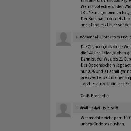
In Frankfurt zieht das Papi
Wenn Evotech erst den Wid
13-14 Euro genommen hat,ge
Der Kurs hat in den letzte
und steht jetzt kurz vor de
Börsenhai:
Biotechs mit neue
Die Chancen,daß diese Wo
die 14 Euro fallen,stehen gu
Dann ist der Weg bis 21 Euro
Der Optionsschein liegt aktu
nur 0,26 und ist somit gar 
preiswerter seit meiner E
Jetzt erst recht die 1000%-
Gruß Börsenhai
drolli:
@hai - Is ja toll!!
Wer möchte nicht gern 100
unbegründetes pushen.