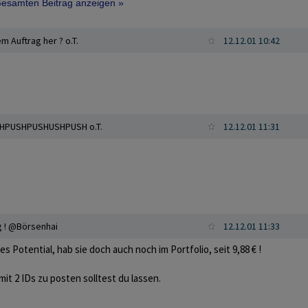
erdopplung des Kurses auf
 Gesamten Beitrag anzeigen »
Euro drinne sein.
hon in dem schlechten Umfeld Anfang
m Auftrag her ? o.T.
12.12.01 10:42
 Euro eintreffen,dann sind Kurse um 3-4 Euro drin und somit 1000%!!!!
PUSHPUSHUSHPUSH o.T.
12.12.01 11:31
g ! @Börsenhai
12.12.01 11:33
 Potential, hab sie doch auch noch im Portfolio, seit 9,88 € !
t 2 IDs zu posten solltest du lassen.