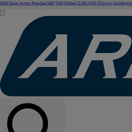
DAX
Dow Jones
Nasdaq
S&P 500
Nikkei
EUR/USD
Ölpreis
Goldprei