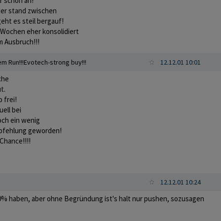
er schon an!
er stand zwischen
ht es steil bergauf!
n Wochen eher konsolidiert
m Ausbruch!!!
m Run!!!Evotech-strong buy!!!
12.12.01 10:01
che
t.
 frei!
ell bei
noch ein wenig
mpfehlung geworden!
Chance!!!!
12.12.01 10:24
0% haben, aber ohne Begründung ist's halt nur pushen, sozusagen