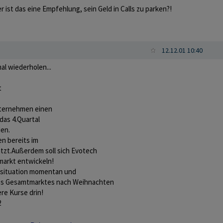
er ist das eine Empfehlung, sein Geld in Calls zu parken?!
12.12.01 10:40
l wiederholen...
t
nternehmen einen
das 4.Quartal
den.
en bereits im
tzt.Außerdem soll sich Evotech
markt entwickeln!
tsituation momentan und
des Gesamtmarktes nach Weihnachten
ere Kurse drin!
2