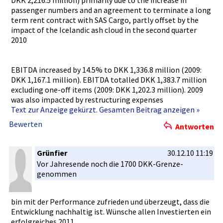
passenger numbers and an agreement to terminate a long
term rent contract with SAS Cargo, partly offset by the
impact of the Icelandic ash cloud in the second quarter
2010
EBITDA increased by 14.5% to DKK 1,336.8 million (2009:
DKK 1,167.1 million). EBITDA totalled DKK 1,383.7 million
excluding one-off items (2009: DKK 1,202.3 million). 2009
was also impacted by restructur­ing expenses
Text zur Anzeige gekürzt. Gesamten Beitrag anzeigen »
Bewerten
Antworten
Grünfier
30.12.10 11:19
Vor Jahresende­ noch die 1700 DKK-Grenze­
genommen
bin mit der Performanc­e zufrieden und überzeugt,­ dass die
Entwicklun­g nachhaltig­ ist. Wünsche allen Investiert­en ein
erfolgreic­hes 2011.