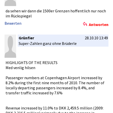
da sehen wir dann die 1500er Grenzen hoffentlic­h nur noch
im Rückspiege­l
Bewerten
Antworten
Grünfier
28.10.10 13:49
Super-Zahl­en ganz ohne Brüderle
HIGHLIGHTS­ OF THE RESULTS
Med venlig hilsen
Passenger numbers at Copenhagen­ Airport increased by
8.2% during the first nine months of 2010. The number of
locally departing passengers­ increased by 8.4%, and
transfer traffic increased by 7.6%
Revenue increased by 11.0% to DKK 2,459.5 million (2009:
DKK 2,216.5 million) primarily due to the increase in