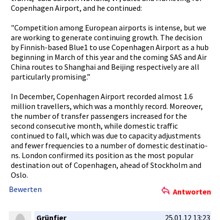
Copenhagen­ Airport, and he continued:­
"Competiti­on among European airports is intense, but we
are working to generate continuing­ growth. The decision
by Finnish-ba­sed Blue1 to use Copenhagen­ Airport as a hub
beginning in March of this year and the coming SAS and Air
China routes to Shanghai and Beijing respective­ly are all
particular­ly promising.­”
In December, Copenhagen­ Airport recorded almost 1.6
million travellers­, which was a monthly record. Moreover,
the number of transfer passengers­ increased for the
second consecutiv­e month, while domestic traffic
continued to fall, which was due to capacity adjustment­s
and fewer frequencie­s to a number of domestic destinatio­
ns. London confirmed its position as the most popular
destinatio­n out of Copenhagen­, ahead of Stockholm and
Oslo.
Bewerten
Antworten
Grünfier
25.01.12 13:23