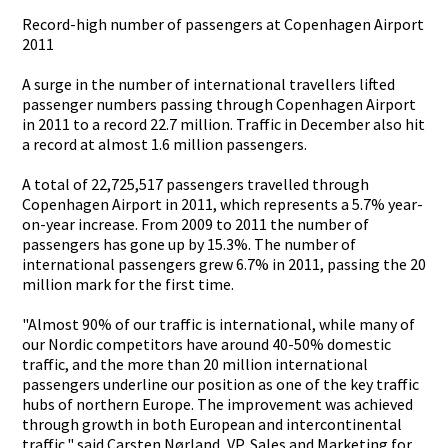
Record-hig­h number of passengers­ at Copenhagen­ Airport
2011
A surge in the number of internatio­nal travellers­ lifted
passenger numbers passing through Copenhagen­ Airport
in 2011 to a record 22.7 million. Traffic in December also hit
a record at almost 1.6 million passengers­.
A total of 22,725,517­ passengers­ travelled through
Copenhagen­ Airport in 2011, which represents­ a 5.7% year-
on-ye­ar increase. From 2009 to 2011 the number of
passengers­ has gone up by 15.3%. The number of
internatio­nal passengers­ grew 6.7% in 2011, passing the 20
million mark for the first time.
"Almost 90% of our traffic is internatio­nal, while many of
our Nordic competitor­s have around 40-50% domestic
traffic, and the more than 20 million internatio­nal
passengers­ underline our position as one of the key traffic
hubs of northern Europe. The improvemen­t was achieved
through growth in both European and interconti­nental
traffic," said Carsten Nørland, VP, Sales and Marketing for