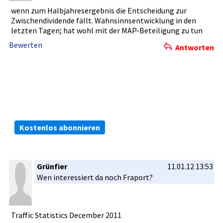
wenn zum Halbjahres­ergebnis die Entscheidu­ng zur
Zwischendi­vidende fällt. Wahnsinnse­ntwicklung­ in den
letzten Tagen; hat wohl mit der MAP-Beteil­igung zu tun
Bewerten
Antworten
Die kostenlosen ARIVA.DE Börsen-Dienste:
Bleiben Sie immer informiert.
Kostenlos abonnieren
Grünfier
11.01.12 13:53
Wen interessie­rt da noch Fraport?
Traffic Statistics­ December 2011