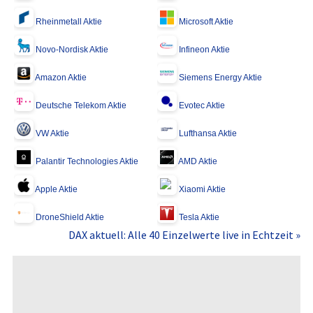
Rheinmetall Aktie
Microsoft Aktie
Novo-Nordisk Aktie
Infineon Aktie
Amazon Aktie
Siemens Energy Aktie
Deutsche Telekom Aktie
Evotec Aktie
VW Aktie
Lufthansa Aktie
Palantir Technologies Aktie
AMD Aktie
Apple Aktie
Xiaomi Aktie
DroneShield Aktie
Tesla Aktie
DAX aktuell: Alle 40 Einzelwerte live in Echtzeit »