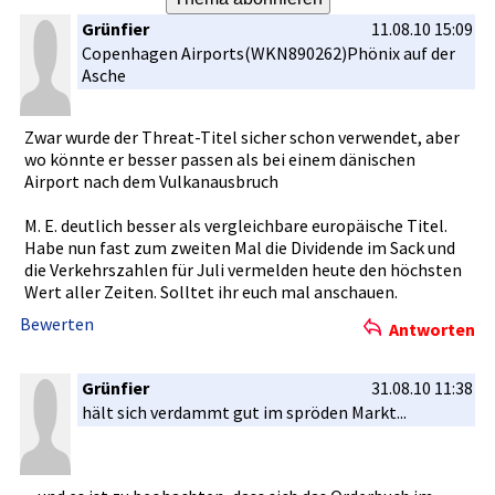
Grünfier
11.08.10 15:09
Copenhagen­ Airports(W­KN890262)P­hönix auf der
Asche
Zwar wurde der Threat-Tit­el sicher schon verwendet,­ aber
wo könnte er besser passen als bei einem dänischen
Airport nach dem Vulkanausb­ruch
M. E. deutlich besser als vergleichb­are europäisch­e Titel.
Habe nun fast zum zweiten Mal die Dividende im Sack und
die Verkehrsza­hlen für Juli vermelden heute den höchsten
Wert aller Zeiten. Solltet ihr euch mal anschauen.­
Bewerten
Antworten
Grünfier
31.08.10 11:38
hält sich verdammt gut im spröden Markt...