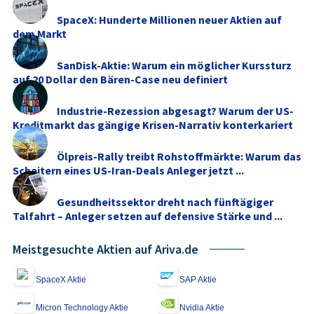
SpaceX: Hunderte Millionen neuer Aktien auf
dem Markt
SanDisk-Aktie: Warum ein möglicher Kurssturz
auf 20 Dollar den Bären-Case neu definiert
Industrie-Rezession abgesagt? Warum der US-
Kreditmarkt das gängige Krisen-Narrativ konterkariert
Ölpreis-Rally treibt Rohstoffmärkte: Warum das
Scheitern eines US-Iran-Deals Anleger jetzt ...
Gesundheitssektor dreht nach fünftägiger
Talfahrt – Anleger setzen auf defensive Stärke und ...
Meistgesuchte Aktien auf Ariva.de
SpaceX Aktie
SAP Aktie
Micron Technology Aktie
Nvidia Aktie