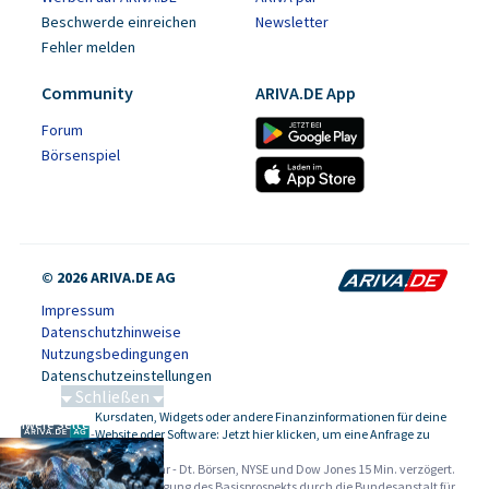
Beschwerde einreichen
Newsletter
Fehler melden
Community
ARIVA.DE App
Forum
Börsenspiel
© 2026 ARIVA.DE AG
Impressum
Datenschutzhinweise
Nutzungsbedingungen
Datenschutzeinstellungen
Schließen
Kursdaten, Widgets oder andere Finanzinformationen für deine
Schwere Seltene Erden
-
Website oder Software: Jetzt hier klicken, um eine Anfrage zu
stellen.
Alle Angaben ohne Gewähr - Dt. Börsen, NYSE und Dow Jones 15 Min. verzögert.
Werbehinweise:
Die Billigung des Basisprospekts durch die Bundesanstalt für