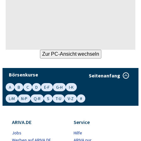
Börsenkurse
Seitenanfang
A
B
C
D
E-F
G-H
I-K
L-M
N-P
Q-R
S
T-U
V-Z
#
ARIVA.DE
Service
Jobs
Hilfe
Werben auf ARIVA.DE
ARIVA pur