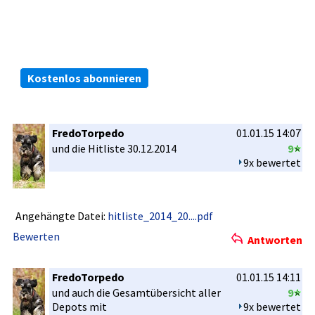
Die kostenlosen ARIVA.DE Börsen-Dienste:
Bleiben Sie immer informiert.
Kostenlos abonnieren
FredoTorpedo
01.01.15 14:07
und die Hitliste 30.12.2014­
9
9x bewertet
Angehängte Datei:
hitliste_2014_20....pdf
Bewerten
Antworten
FredoTorpedo
01.01.15 14:11
und auch die Gesamtüber­sicht aller
9
Depots mit
9x bewertet