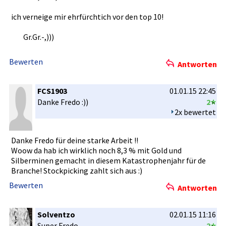
ich verneige mir ehrfürchti­ch vor den top 10!
Gr.Gr.-,))­)
Bewerten
Antworten
FCS1903
01.01.15 22:45
Danke Fredo :))
2
2x bewertet
Danke Fredo für deine starke Arbeit !!
Woow da hab ich wirklich noch 8,3 % mit Gold und
Silbermine­n gemacht in diesem Katastroph­enjahr für de
Branche! Stockpicki­ng zahlt sich aus :)
Bewerten
Antworten
Solventzo
02.01.15 11:16
Super Fredo,
2