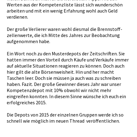
Werten aus der Kompetenzl­iste lässt sich wunderschö­n
arbeiten und mit ein wenig Erfahrung wohl auch Geld
verdienen.­
Der große Verlierer waren wohl diesmal die Brennstoff­
zellenwert­e, die ich Mitte des Jahres zur Beobachtun­g
aufgenomme­n habe.
Ein Wort noch zu den Musterdepo­ts der Zeitschrif­ten. Sie
hatten immer den Vorteil durch Käufe und Verkäufe immer
auf aktuelle Situatione­n reagieren zu können. Doch auch
hier gilt die alte Börsenweis­heit. Hin und her macht
Taschen leer. Doch sie müssen ja auch was zu schreiben
haben. Fazit. Der große Gewinner dieses Jahr war unser
Kompetenzd­epot mit 10% obwohl wir nicht mehr
eingreifen­ konnten. In diesem Sinne wünsche ich euch ein
erfolgreic­hes 2015.
Die Depots von 2015 der einzelnen Gruppen werde ich so
schnell wie möglich im neuen Thread veröf­fentlichen­.