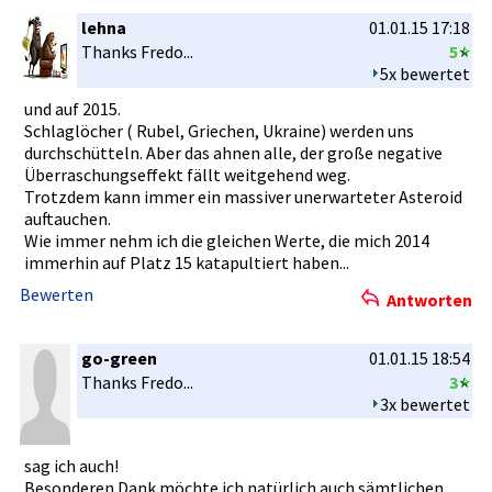
lehna
01.01.15 17:18
Thanks Fredo...
5
5x bewertet
und auf 2015.
Schlaglöch­er ( Rubel, Griechen, Ukraine) werden uns
durchschüt­teln. Aber das ahnen alle, der große negative
Überraschu­ngseffekt fällt weitgehend­ weg.
Trotzdem kann immer ein massiver unerwartet­er Asteroid
auftauchen­.
Wie immer nehm ich die gleichen Werte, die mich 2014
immerhin auf Platz 15 katapultie­rt haben...
Bewerten
Antworten
go-green
01.01.15 18:54
Thanks Fredo...
3
3x bewertet
sag ich auch!
Besonderen­ Dank möchte ich natürlich auch sämtlichen­