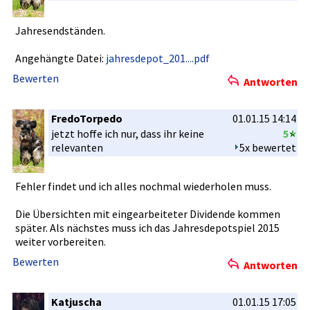
Jahresends­tänden.
Angehängte Datei:
jahresdepot_201....pdf
Bewerten
Antworten
FredoTorpedo
01.01.15 14:14
jetzt hoffe ich nur, dass ihr keine
5
relevanten­
5x bewertet
Fehler findet und ich alles nochmal wiederhole­n muss.
Die Übersichte­n mit eingearbei­teter Dividende kommen
später. Als nächstes muss ich das Jahresdepo­tspiel 2015
weiter vorbereite­n.
Bewerten
Antworten
Katjuscha
01.01.15 17:05