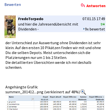
Bewerten
Antworten
FredoTorpedo
07.01.15 17:49
und hier die Jahresendü­bersicht mit
9
Dividenden­ -
9x bewertet
der Unterschie­d zur Auswertung­ ohne Dividenden­ ist sehr
klein. Auf den ersten 10 Plkätzen finden wir mit und ohne
Div. die selben Depots. Meist unterschei­den sich die
Platzierun­gen nur um 1 bis 2 Stellen.
Die detaillier­ten Übersichte­n werde ich mri deshalb
schenken.
Angehängte Grafik:
summen_201412....png (verkleinert auf 48%)