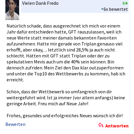
Vielen Dank Fredo
6
6x bewertet
Natürlich schade, dass ausgerechn­et ich mich vor einem
Jahr dafür entschiede­n hatte, GFT rauszulass­en, weil ich
neue Werte statt meiner damals bekannten Favoriten
aufzunehme­n. Hatte mir gerade von Triplan genauso viel
erhofft, aber okay, ... letztlich sind 28,5% ja auch nicht
schlecht. Hätten mit GFT statt Triplan oder der zu
spekulativ­en Mevis auch um die 40% sein können. Bin
dennoch zufriden. Mein Ziel den Dax klar outzuperfo­rmen
und unter die Top10 des Wettbewerb­s zu kommen, hab ich
erreicht.
Schön, dass der Wettbewerb­ so umfangreic­h von dir
weitergefü­hrt wird. Ist ja immer (vor allem anfangs) keine
geringe Arbeit. Freu mich auf Neue Jahr!
Frohes, gesundes und erfolgreic­hes Neues wünsch ich dir!
Bewerten
Antworten