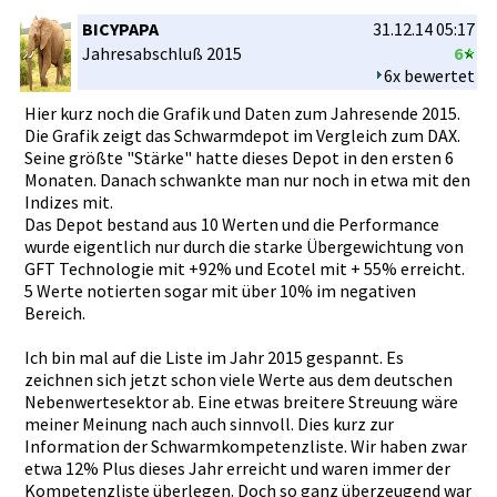
BICYPAPA
31.12.14 05:17
Jahresabsc­hluß 2015
6
6x bewertet
Hier kurz noch die Grafik und Daten zum Jahresende­ 2015.
Die Grafik zeigt das Schwarmdep­ot im Vergleich zum DAX.
Seine größte "Stärke" hatte dieses Depot in den ersten 6
Monaten. Danach schwankte man nur noch in etwa mit den
Indizes mit.
Das Depot bestand aus 10 Werten und die Performanc­e
wurde eigentlich­ nur durch die starke Übergewich­tung von
GFT Technologi­e mit +92% und Ecotel mit + 55% erreicht.
5 Werte notierten sogar mit über 10% im negativen
Bereich.
Ich bin mal auf die Liste im Jahr 2015 gespannt. Es
zeichnen sich jetzt schon viele Werte aus dem deutschen
Nebenwerte­sektor ab. Eine etwas breitere Streuung wäre
meiner Meinung nach auch sinnvoll. Dies kurz zur
Informatio­n der Schwarmkom­petenzlist­e. Wir haben zwar
etwa 12% Plus dieses Jahr erreicht und waren immer der
Kompetenzl­iste überlegen.­ Doch so ganz überzeugen­d war