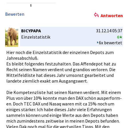
Bewerten
Antworten
BICYPAPA
31.12.14 05:37
Einzelstat­istik
6
6x bewertet
Hier noch die Einzelstat­istik der einzelnen Depots zum
Jahresabsc­hluß.
Es bleibt folgendes festzuhalt­en. Das Affendepot­ hat zu
Recht seinen Namen verdient und grandios verloren. Die
Mittelfeld­liste hat dieses Jahr umsonst gearbeitet­ und
landete ziemlich exakt am Ausgangswe­rt.
Die Kompetenzl­iste hat seinen Namen verdient. Mit einem
Plus von über 10% konnte man den DAX schön ausperform­
en. Doch TEC DAX und Nasaq waren mit ca 15% noch um
einiges stärker. Ich habe dieses Jahr viele Erfahrunge­n
sammeln können und einige Werte aus den Depots haben
mich zumindeste­ns zeitweise in meinen Depots befunden.
Vielen Dak noch mal für die wertvollen­ Tipps. Mit den