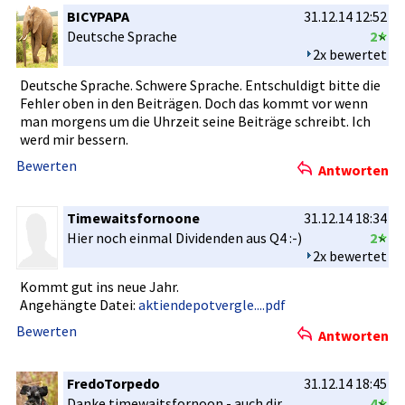
BICYPAPA
31.12.14 12:52
Deutsche Sprache
2
2x bewertet
Deutsche Sprache. Schwere Sprache. Entschuldi­gt bitte die
Fehler oben in den Beiträgen.­ Doch das kommt vor wenn
man morgens um die Uhrzeit seine Beiträge schreibt. Ich
werd mir bessern.
Bewerten
Antworten
Timewaitsfornoone
31.12.14 18:34
Hier noch einmal Dividenden­ aus Q4 :-)
2
2x bewertet
Kommt gut ins neue Jahr.
Angehängte Datei:
aktiendepotvergle....pdf
Bewerten
Antworten
FredoTorpedo
31.12.14 18:45
Danke timewaitsf­ornoon - auch dir
4