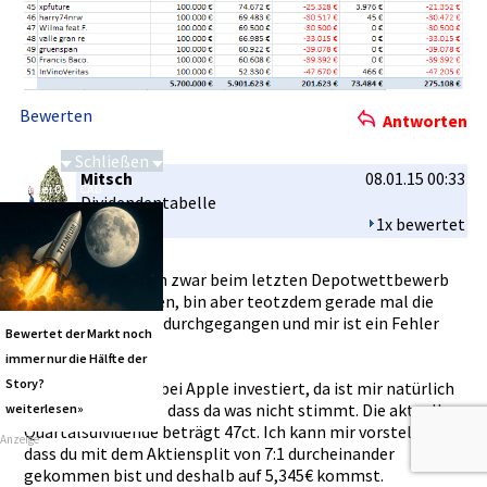
Bewerten
Antworten
Schließen
Mitsch
08.01.15 00:33
Saga bei 0,53 CAD
Dividenden­tabelle
1x bewertet
Hallo Fredo, ich bin zwar beim letzten Depotwettb­ewerb
nicht dabei gewesen, bin aber teotzdem gerade mal die
Dividenden­tabelle durchgegan­gen und mir ist ein Fehler
Bewertet der Markt noch
aufgefalle­n.
immer nur die Hälfte der
Story?
Ich war lange Zeit bei Apple investiert­, da ist mir natürlich
gleich aufgefalle­n, dass da was nicht stimmt. Die aktuelle
weiterlesen»
Quartalsdi­vidende beträgt 47ct. Ich kann mir vorstellen­,
Anzeige
dass du mit dem Aktienspli­t von 7:1 durcheinan­der
gekommen bist und deshalb auf 5,345€ kommst.