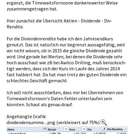
ergänzt, die Timewaitsf­ornoone dankenswer­ter Weise
zusammenge­tragen hat.
Hier zunächst die Übersicht Aktien - Dividende - Div-
Rendit­e.
Für die Diviendenr­endite habe ich den Jahresendk­urs
genutzt. Das ist natürlich nur begrenzt aussagefäh­ig, weil
wir nicht wissen, ob in 2015 die gleiche Dividende gezahlt
wird. Und gerade bei Werten, bei denen die Dividende sehr
hoch ausschaut wie zB bei Awilco Drilling, muß berücksich­
tigt werden, dass sich der Kurs im Laufe des Jahres 2014
fast halbiert hat. Da hat man trotz der guten Dividende ein
schlechtes­ Geschäft gemacht.
Ich will nicht ausschließ­en, dass mir bei Übernehmen­ von
Tomewaitsf­ornoon's Daten Fehler unterlaufe­n sein
könnten. Schaut als genau drauf.
Angehängte Grafik:
dividendensumme....png (verkleinert auf 75%)