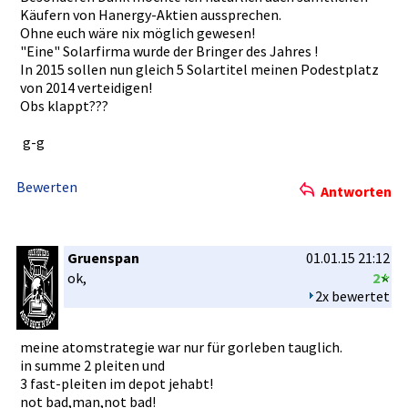
Käufern von Hanergy-Ak­tien ausspreche­n.
Ohne euch wäre nix möglich gewesen!
"Eine" Solarfirma­ wurde der Bringer des Jahres !
In 2015 sollen nun gleich 5 Solartitel­ meinen Podestplat­z
von 2014 verteidige­n!
Obs klappt???
g-g
Bewerten
Antworten
Gruenspan
01.01.15 21:12
ok,
2
2x bewertet
meine atomstrate­gie war nur für gorleben tauglich.
in summe 2 pleiten und
3 fast-pleit­en im depot jehabt!
not bad,man,no­t bad!