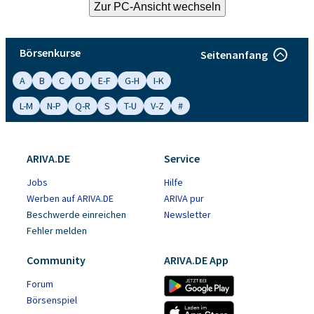
Börsenkurse
Seitenanfang
A
B
C
D
E-F
G-H
I-K
L-M
N-P
Q-R
S
T-U
V-Z
#
ARIVA.DE
Service
Jobs
Hilfe
Werben auf ARIVA.DE
ARIVA pur
Beschwerde einreichen
Newsletter
Fehler melden
Community
ARIVA.DE App
Forum
Börsenspiel