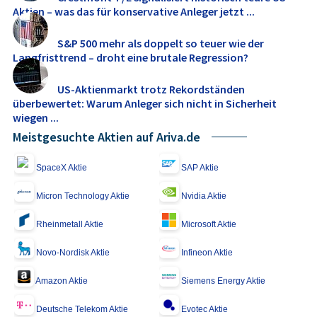
Aktien – was das für konservative Anleger jetzt ...
S&P 500 mehr als doppelt so teuer wie der
Langfristtrend – droht eine brutale Regression?
US-Aktienmarkt trotz Rekordständen
überbewertet: Warum Anleger sich nicht in Sicherheit
wiegen ...
Meistgesuchte Aktien auf Ariva.de
SpaceX Aktie
SAP Aktie
Micron Technology Aktie
Nvidia Aktie
Rheinmetall Aktie
Microsoft Aktie
Novo-Nordisk Aktie
Infineon Aktie
Amazon Aktie
Siemens Energy Aktie
Deutsche Telekom Aktie
Evotec Aktie