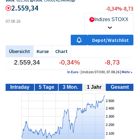
2.559,34
-0,34%
-8,73
Indizes STOXX
07.08.26
Depot/Watchlist
Übersicht
Kurse
Chart
2.559,34
-0,34%
-8,73
In Euro
: | Indizes STOXX, 07.08.26 |
Mehr
»
Intraday
5 Tage
3 Mon.
1 Jahr
Gesamt