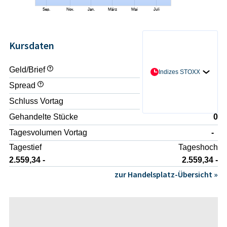
Kursdaten
Geld/Brief
- / -
Indizes STOXX
Spread
-
Schluss Vortag
2.568,07 -
Gehandelte Stücke
0
Tagesvolumen Vortag
-
Tagestief
Tageshoch
2.559,34 -
2.559,34 -
zur Handelsplatz-Übersicht »