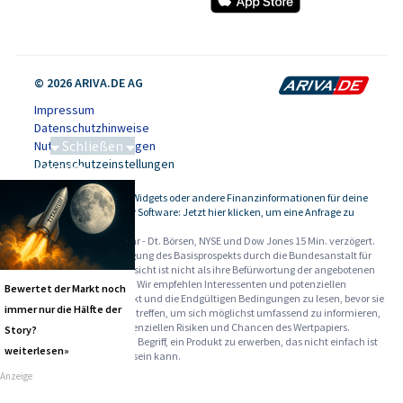
© 2026 ARIVA.DE AG
Impressum
Datenschutzhinweise
Schließen
Nutzungsbedingungen
Datenschutzeinstellungen
Saga bei 0,53 CAD
Kursdaten, Widgets oder andere Finanzinformationen für deine
-
Website oder Software: Jetzt hier klicken, um eine Anfrage zu
stellen.
Alle Angaben ohne Gewähr - Dt. Börsen, NYSE und Dow Jones 15 Min. verzögert.
Werbehinweise:
Die Billigung des Basisprospekts durch die Bundesanstalt für
Finanzdienstleistungsaufsicht ist nicht als ihre Befürwortung der angebotenen
Wertpapiere zu verstehen. Wir empfehlen Interessenten und potenziellen
Bewertet der Markt noch
Anlegern den Basisprospekt und die Endgültigen Bedingungen zu lesen, bevor sie
immer nur die Hälfte der
eine Anlageentscheidung treffen, um sich möglichst umfassend zu informieren,
insbesondere über die potenziellen Risiken und Chancen des Wertpapiers.
Story?
Warnhinweise: Sie sind im Begriff, ein Produkt zu erwerben, das nicht einfach ist
weiterlesen»
und schwer zu verstehen sein kann.
Anzeige