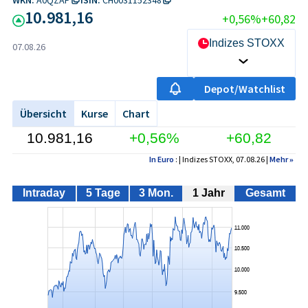
10.981,16
+0,56%
+60,82
Indizes STOXX
07.08.26
Depot/Watchlist
Übersicht
Kurse
Chart
10.981,16
+0,56%
+60,82
In Euro
: | Indizes STOXX, 07.08.26 |
Mehr
»
Intraday
5 Tage
3 Mon.
1 Jahr
Gesamt