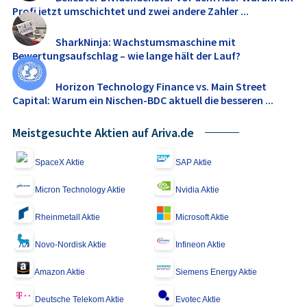
Profi jetzt umschichtet und zwei andere Zahler ...
SharkNinja: Wachstumsmaschine mit
Bewertungsaufschlag – wie lange hält der Lauf?
Horizon Technology Finance vs. Main Street
Capital: Warum ein Nischen-BDC aktuell die besseren ...
Meistgesuchte Aktien auf Ariva.de
SpaceX Aktie
SAP Aktie
Micron Technology Aktie
Nvidia Aktie
Rheinmetall Aktie
Microsoft Aktie
Novo-Nordisk Aktie
Infineon Aktie
Amazon Aktie
Siemens Energy Aktie
Deutsche Telekom Aktie
Evotec Aktie