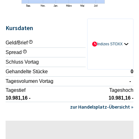
Kursdaten
Geld/Brief
- / -
Indizes STOXX
Spread
-
Schluss Vortag
10.920,34 -
Gehandelte Stücke
0
Tagesvolumen Vortag
-
Tagestief
Tageshoch
10.981,16 -
10.981,16 -
zur Handelsplatz-Übersicht »