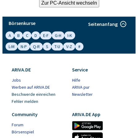
Börsenkurse
Seitenanfang
A
B
C
D
E-F
G-H
I-K
L-M
N-P
Q-R
S
T-U
V-Z
#
ARIVA.DE
Service
Jobs
Hilfe
Werben auf ARIVA.DE
ARIVA pur
Beschwerde einreichen
Newsletter
Fehler melden
Community
ARIVA.DE App
Forum
Börsenspiel