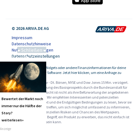
© 2026 ARIVA.DE AG
Impressum
Datenschutzhinweise
Schließen
Nutzungsbedingungen
Datenschutzeinstellungen
Saga bei 0,53 CAD
Kursdaten, Widgets oder andere Finanzinformationen für deine
-
Website oder Software: Jetzt hier klicken, um eine Anfrage zu
stellen.
Alle Angaben ohne Gewähr - Dt. Börsen, NYSE und Dow Jones 15 Min. verzögert.
Werbehinweise:
Die Billigung des Basisprospekts durch die Bundesanstalt für
Finanzdienstleistungsaufsicht ist nicht als ihre Befürwortung der angebotenen
Wertpapiere zu verstehen. Wir empfehlen Interessenten und potenziellen
Bewertet der Markt noch
Anlegern den Basisprospekt und die Endgültigen Bedingungen zu lesen, bevor sie
immer nur die Hälfte der
eine Anlageentscheidung treffen, um sich möglichst umfassend zu informieren,
insbesondere über die potenziellen Risiken und Chancen des Wertpapiers.
Story?
Warnhinweise: Sie sind im Begriff, ein Produkt zu erwerben, das nicht einfach ist
weiterlesen»
und schwer zu verstehen sein kann.
Anzeige