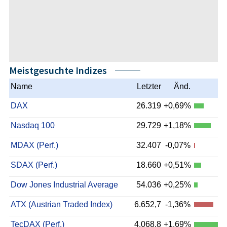
Meistgesuchte Indizes
Name
Letzter
Änd.
DAX
26.319
+0,69%
Nasdaq 100
29.729
+1,18%
MDAX (Perf.)
32.407
-0,07%
SDAX (Perf.)
18.660
+0,51%
Dow Jones Industrial Average
54.036
+0,25%
ATX (Austrian Traded Index)
6.652,7
-1,36%
TecDAX (Perf.)
4.068,8
+1,69%