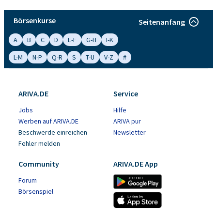
Börsenkurse
Seitenanfang
A
B
C
D
E-F
G-H
I-K
L-M
N-P
Q-R
S
T-U
V-Z
#
ARIVA.DE
Service
Jobs
Hilfe
Werben auf ARIVA.DE
ARIVA pur
Beschwerde einreichen
Newsletter
Fehler melden
Community
ARIVA.DE App
Forum
Börsenspiel