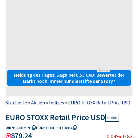
Anzeige
Meldung des Tages: Saga bei 0,53 CAD: Bewertet der
Markt noch immer nur die Hälfte der Story?
Startseite
»
Aktien
»
Indizes
»
EURO STOXX Retail Price USD
EURO STOXX Retail Price USD
Index
WKN:
A0DMPB
ISIN:
CH0019113064
879,24
-0,09%
-0,82