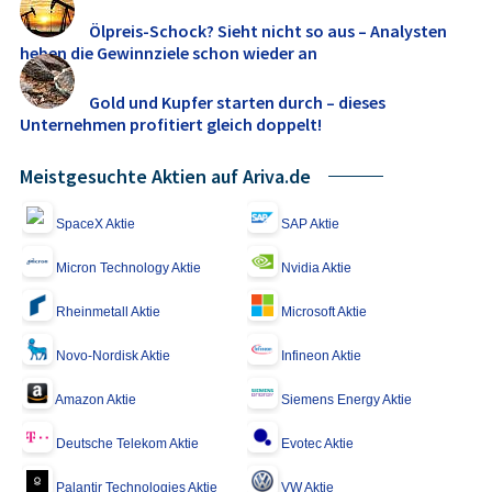
Ölpreis-Schock? Sieht nicht so aus – Analysten
heben die Gewinnziele schon wieder an
Gold und Kupfer starten durch – dieses
Unternehmen profitiert gleich doppelt!
Meistgesuchte Aktien auf Ariva.de
SpaceX Aktie
SAP Aktie
Micron Technology Aktie
Nvidia Aktie
Rheinmetall Aktie
Microsoft Aktie
Novo-Nordisk Aktie
Infineon Aktie
Amazon Aktie
Siemens Energy Aktie
Deutsche Telekom Aktie
Evotec Aktie
Palantir Technologies Aktie
VW Aktie