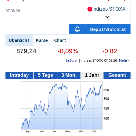
Indizes STOXX
07.08.26
Depot/Watchlist
Übersicht
Kurse
Chart
879,24
-0,09%
-0,82
In Euro
: | Indizes STOXX, 07.08.26 |
Mehr
»
Intraday
5 Tage
3 Mon.
1 Jahr
Gesamt