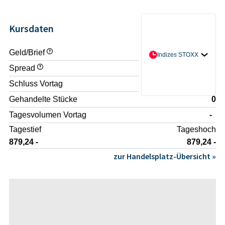
Kursdaten
Geld/Brief
- / -
Indizes STOXX
Spread
-
Schluss Vortag
880,06 -
Gehandelte Stücke
0
Tagesvolumen Vortag
-
Tagestief
Tageshoch
879,24 -
879,24 -
zur Handelsplatz-Übersicht »