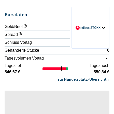
Kursdaten
Geld/Brief
- / -
Indizes STOXX
Spread
-
Schluss Vortag
551,53 €
Gehandelte Stücke
0
Tagesvolumen Vortag
-
Tagestief
Tageshoch
546,67 €
550,84 €
zur Handelsplatz-Übersicht »