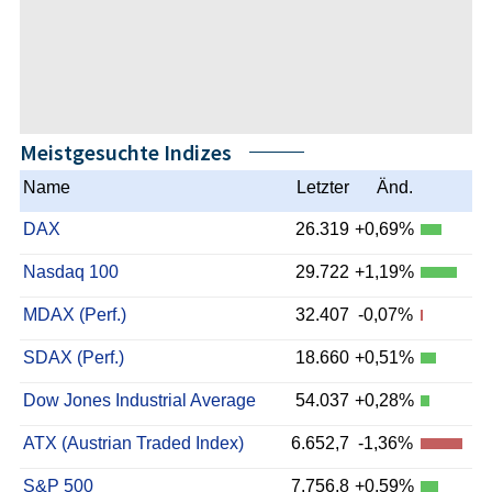
Meistgesuchte Indizes
Name
Letzter
Änd.
DAX
26.319
+0,69%
Nasdaq 100
29.722
+1,19%
MDAX (Perf.)
32.407
-0,07%
SDAX (Perf.)
18.660
+0,51%
Dow Jones Industrial Average
54.037
+0,28%
ATX (Austrian Traded Index)
6.652,7
-1,36%
S&P 500
7.756,8
+0,59%