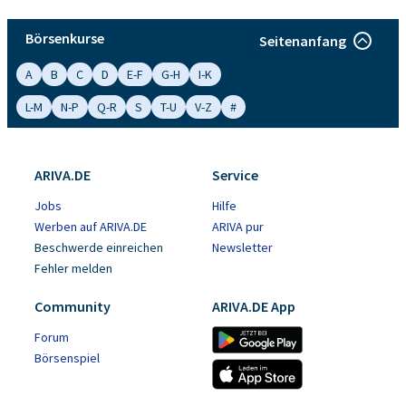
Börsenkurse
Seitenanfang
A
B
C
D
E-F
G-H
I-K
L-M
N-P
Q-R
S
T-U
V-Z
#
ARIVA.DE
Service
Jobs
Hilfe
Werben auf ARIVA.DE
ARIVA pur
Beschwerde einreichen
Newsletter
Fehler melden
Community
ARIVA.DE App
Forum
Börsenspiel