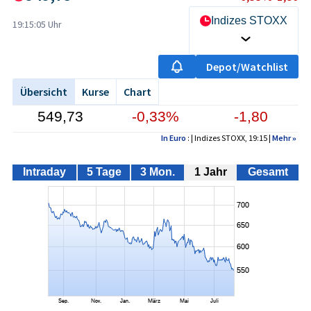
Indizes STOXX
19:15:05 Uhr
Depot/Watchlist
Übersicht
Kurse
Chart
549,73
-0,33%
-1,80
In Euro
: | Indizes STOXX, 19:15 |
Mehr
»
Intraday
5 Tage
3 Mon.
1 Jahr
Gesamt