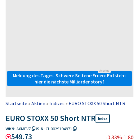
Anzeige
Meldung des Tages: Schwere Seltene Erden: Entsteht
hier die nächste Milliardenstory?
Startseite
»
Aktien
»
Indizes
»
EURO STOXX 50 Short NTR
EURO STOXX 50 Short NTR
Index
WKN:
A0MEVZ
ISIN:
CH0029194971
549,73
-0,33%
-1,80