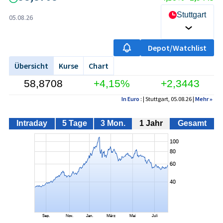
Stuttgart
05.08.26
Depot/Watchlist
Übersicht
Kurse
Chart
58,8708
+4,15%
+2,3443
In Euro
: | Stuttgart, 05.08.26 |
Mehr
»
Intraday
5 Tage
3 Mon.
1 Jahr
Gesamt