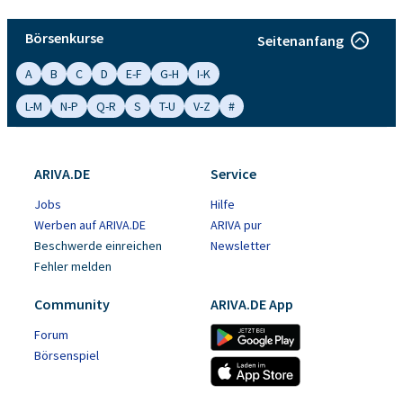
Börsenkurse
Seitenanfang
A
B
C
D
E-F
G-H
I-K
L-M
N-P
Q-R
S
T-U
V-Z
#
ARIVA.DE
Service
Jobs
Hilfe
Werben auf ARIVA.DE
ARIVA pur
Beschwerde einreichen
Newsletter
Fehler melden
Community
ARIVA.DE App
Forum
Börsenspiel