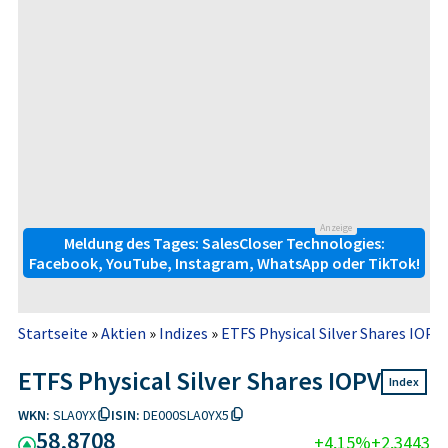
Anzeige
Meldung des Tages: SalesCloser Technologies:
Facebook, YouTube, Instagram, WhatsApp oder TikTok!
Startseite
»
Aktien
»
Indizes
»
ETFS Physical Silver Shares IOPV
ETFS Physical Silver Shares IOPV
Index
WKN:
SLA0YX
ISIN:
DE000SLA0YX5
58,8708
+4,15%
+2,3443