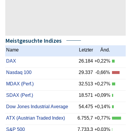
Meistgesuchte Indizes
Name
Letzter
Änd.
DAX
26.184
+0,22%
Nasdaq 100
29.337
-0,66%
MDAX (Perf.)
32.513
+0,27%
SDAX (Perf.)
18.571
+0,09%
Dow Jones Industrial Average
54.475
+0,14%
ATX (Austrian Traded Index)
6.755,7
+0,77%
S&P 500
7.733,3
+0,03%