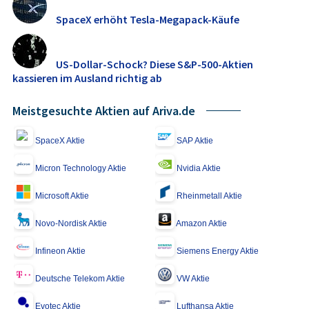
SpaceX erhöht Tesla-Megapack-Käufe
US-Dollar-Schock? Diese S&P-500-Aktien
kassieren im Ausland richtig ab
Meistgesuchte Aktien auf Ariva.de
SpaceX Aktie
SAP Aktie
Micron Technology Aktie
Nvidia Aktie
Microsoft Aktie
Rheinmetall Aktie
Novo-Nordisk Aktie
Amazon Aktie
Infineon Aktie
Siemens Energy Aktie
Deutsche Telekom Aktie
VW Aktie
Evotec Aktie
Lufthansa Aktie