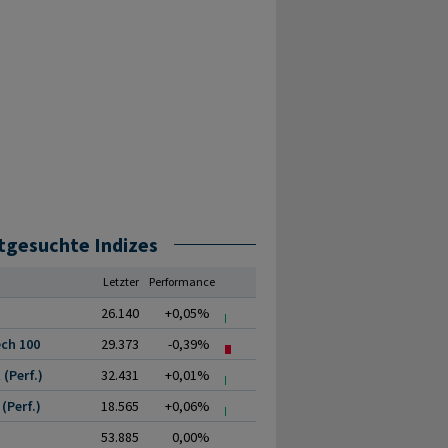
tgesuchte Indizes
Letzter
Performance
26.140
+0,05%
ch 100
29.373
-0,39%
(Perf.)
32.431
+0,01%
(Perf.)
18.565
+0,06%
53.885
0,00%