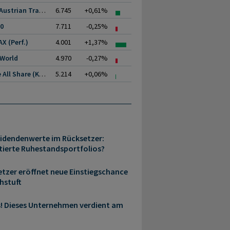
ATX (Austrian Traded.
6.745
+0,61%
00
7.711
-0,25%
X (Perf.)
4.001
+1,37%
 World
4.970
-0,27%
Prime All Share (Kurs)
5.214
+0,06%
idendenwerte im Rücksetzer:
ierte Ruhestandsportfolios?
etzer eröffnet neue Einstiegschance
hstuft
s! Dieses Unternehmen verdient am