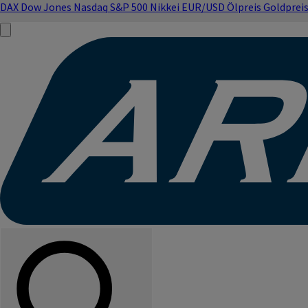
DAX
Dow Jones
Nasdaq
S&P 500
Nikkei
EUR/USD
Ölpreis
Goldprei