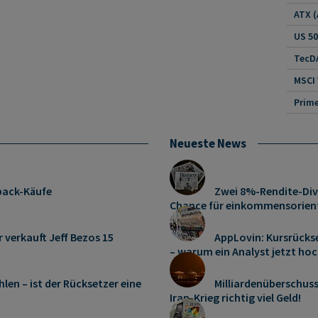
US 5
TecDA
MSCI
Neueste News
pack-Käufe
Zwei 8%-Rendite-Div
Chance für einkommensorient
r verkauft Jeff Bezos 15
AppLovin: Kursrücks
– warum ein Analyst jetzt hoc
len – ist der Rücksetzer eine
Milliardenüberschus
Iran-Krieg richtig viel Geld!