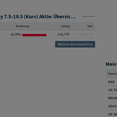
eb.rexx Government Germany 7.5-10.5 (Kurs) Aktie: Übersicht Handelsplätze
Änderung
Vortag
Zeit
-0,10%
116,775
06.08.26
Weitere Börsenplätze
Meis
Name
DAX
US Te
MDAX 
SDAX 
US 30