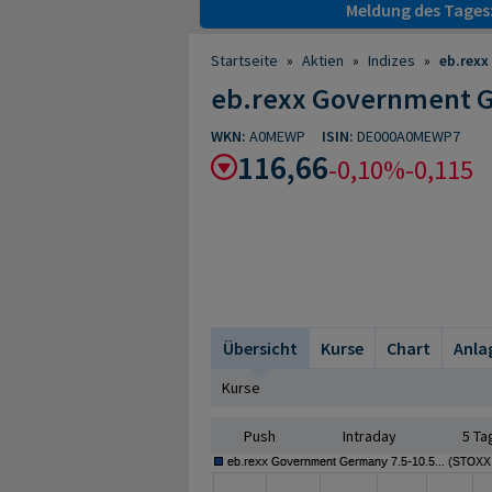
Meldung des Tages
Startseite
»
Aktien
»
Indizes
»
eb.rexx
eb.rexx Government G
WKN:
A0MEWP
ISIN:
DE000A0MEWP7
116,66
-0,10%
-0,115
Übersicht
Kurse
Chart
Anla
Kurse
Push
Intraday
5 Ta