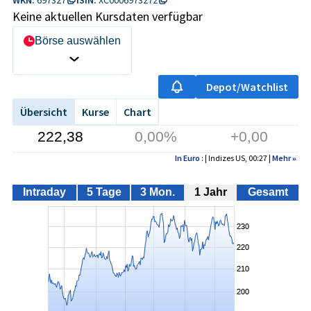
Keine aktuellen Kursdaten verfügbar
Börse auswählen
Depot/Watchlist
Übersicht
Kurse
Chart
222,38
0,00%
+0,00
In Euro
: | Indizes US, 00:27 |
Mehr
»
Intraday
5 Tage
3 Mon.
1 Jahr
Gesamt