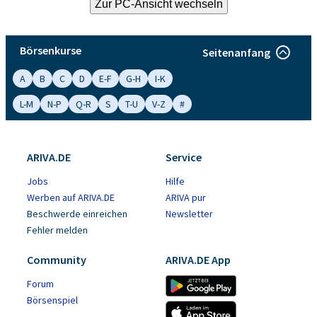
Börsenkurse
Seitenanfang
A
B
C
D
E-F
G-H
I-K
L-M
N-P
Q-R
S
T-U
V-Z
#
ARIVA.DE
Service
Jobs
Hilfe
Werben auf ARIVA.DE
ARIVA pur
Beschwerde einreichen
Newsletter
Fehler melden
Community
ARIVA.DE App
Forum
Börsenspiel