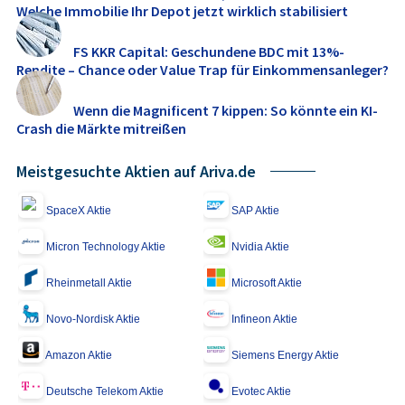
Welche Immobilie Ihr Depot jetzt wirklich stabilisiert
FS KKR Capital: Geschundene BDC mit 13%-
Rendite – Chance oder Value Trap für Einkommensanleger?
Wenn die Magnificent 7 kippen: So könnte ein KI-
Crash die Märkte mitreißen
Meistgesuchte Aktien auf Ariva.de
SpaceX Aktie
SAP Aktie
Micron Technology Aktie
Nvidia Aktie
Rheinmetall Aktie
Microsoft Aktie
Novo-Nordisk Aktie
Infineon Aktie
Amazon Aktie
Siemens Energy Aktie
Deutsche Telekom Aktie
Evotec Aktie