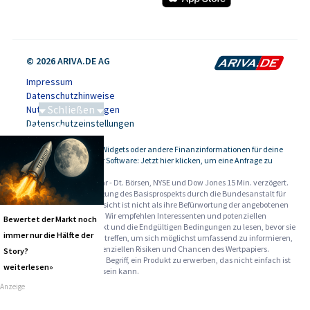
© 2026 ARIVA.DE AG
Impressum
Datenschutzhinweise
Schließen
Nutzungsbedingungen
Datenschutzeinstellungen
Saga bei 0,53 CAD
Kursdaten, Widgets oder andere Finanzinformationen für deine
-
Website oder Software: Jetzt hier klicken, um eine Anfrage zu
stellen.
Alle Angaben ohne Gewähr - Dt. Börsen, NYSE und Dow Jones 15 Min. verzögert.
Werbehinweise:
Die Billigung des Basisprospekts durch die Bundesanstalt für
Finanzdienstleistungsaufsicht ist nicht als ihre Befürwortung der angebotenen
Wertpapiere zu verstehen. Wir empfehlen Interessenten und potenziellen
Bewertet der Markt noch
Anlegern den Basisprospekt und die Endgültigen Bedingungen zu lesen, bevor sie
immer nur die Hälfte der
eine Anlageentscheidung treffen, um sich möglichst umfassend zu informieren,
insbesondere über die potenziellen Risiken und Chancen des Wertpapiers.
Story?
Warnhinweise: Sie sind im Begriff, ein Produkt zu erwerben, das nicht einfach ist
weiterlesen»
und schwer zu verstehen sein kann.
Anzeige