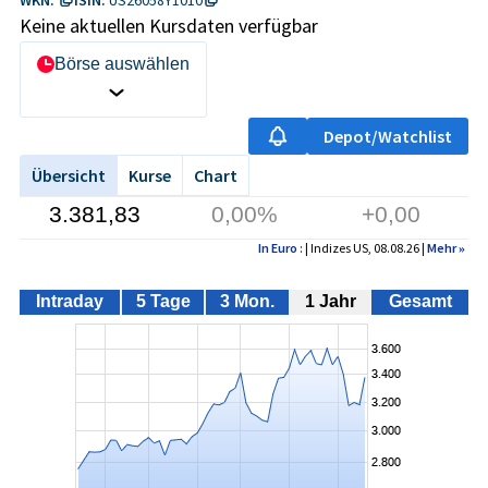
Keine aktuellen Kursdaten verfügbar
Börse auswählen
Depot/Watchlist
Übersicht
Kurse
Chart
3.381,83
0,00%
+0,00
In Euro
: | Indizes US, 08.08.26 |
Mehr
»
Intraday
5 Tage
3 Mon.
1 Jahr
Gesamt