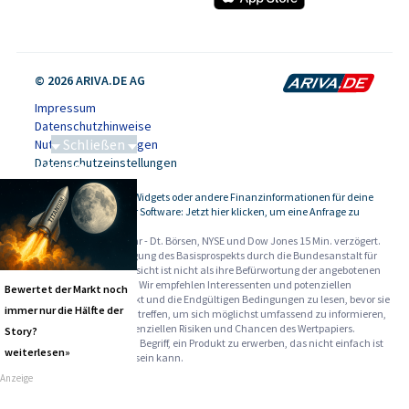
© 2026 ARIVA.DE AG
Impressum
Datenschutzhinweise
Schließen
Nutzungsbedingungen
Datenschutzeinstellungen
Saga bei 0,53 CAD
Kursdaten, Widgets oder andere Finanzinformationen für deine
-
Website oder Software: Jetzt hier klicken, um eine Anfrage zu
stellen.
Alle Angaben ohne Gewähr - Dt. Börsen, NYSE und Dow Jones 15 Min. verzögert.
Werbehinweise:
Die Billigung des Basisprospekts durch die Bundesanstalt für
Finanzdienstleistungsaufsicht ist nicht als ihre Befürwortung der angebotenen
Wertpapiere zu verstehen. Wir empfehlen Interessenten und potenziellen
Bewertet der Markt noch
Anlegern den Basisprospekt und die Endgültigen Bedingungen zu lesen, bevor sie
immer nur die Hälfte der
eine Anlageentscheidung treffen, um sich möglichst umfassend zu informieren,
insbesondere über die potenziellen Risiken und Chancen des Wertpapiers.
Story?
Warnhinweise: Sie sind im Begriff, ein Produkt zu erwerben, das nicht einfach ist
weiterlesen»
und schwer zu verstehen sein kann.
Anzeige