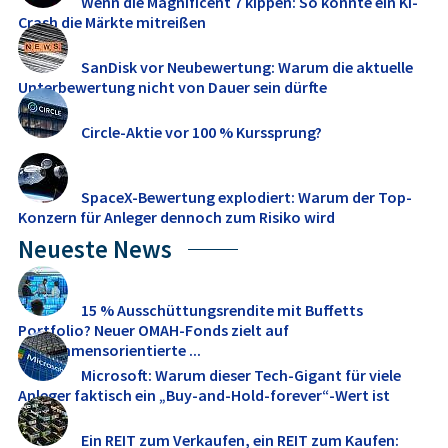
Wenn die Magnificent 7 kippen: So könnte ein KI-
Crash die Märkte mitreißen
SanDisk vor Neubewertung: Warum die aktuelle
Unterbewertung nicht von Dauer sein dürfte
Circle-Aktie vor 100 % Kurssprung?
SpaceX-Bewertung explodiert: Warum der Top-
Konzern für Anleger dennoch zum Risiko wird
Neueste News
15 % Ausschüttungsrendite mit Buffetts
Portfolio? Neuer OMAH-Fonds zielt auf
einkommensorientierte ...
Microsoft: Warum dieser Tech-Gigant für viele
Anleger faktisch ein „Buy-and-Hold-forever“-Wert ist
Ein REIT zum Verkaufen, ein REIT zum Kaufen: