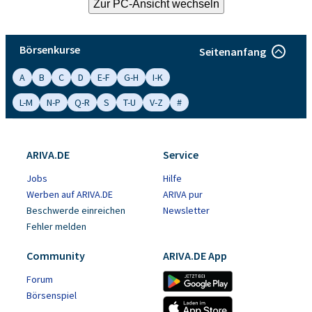
Börsenkurse
Seitenanfang
A
B
C
D
E-F
G-H
I-K
L-M
N-P
Q-R
S
T-U
V-Z
#
ARIVA.DE
Service
Jobs
Hilfe
Werben auf ARIVA.DE
ARIVA pur
Beschwerde einreichen
Newsletter
Fehler melden
Community
ARIVA.DE App
Forum
Börsenspiel