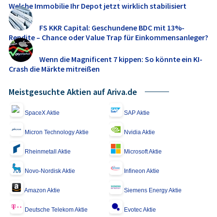
Welche Immobilie Ihr Depot jetzt wirklich stabilisiert
FS KKR Capital: Geschundene BDC mit 13%-
Rendite – Chance oder Value Trap für Einkommensanleger?
Wenn die Magnificent 7 kippen: So könnte ein KI-
Crash die Märkte mitreißen
Meistgesuchte Aktien auf Ariva.de
SpaceX Aktie
SAP Aktie
Micron Technology Aktie
Nvidia Aktie
Rheinmetall Aktie
Microsoft Aktie
Novo-Nordisk Aktie
Infineon Aktie
Amazon Aktie
Siemens Energy Aktie
Deutsche Telekom Aktie
Evotec Aktie