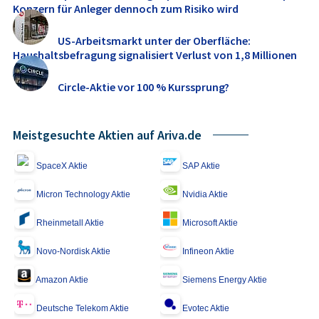
Konzern für Anleger dennoch zum Risiko wird
US-Arbeitsmarkt unter der Oberfläche:
Haushaltsbefragung signalisiert Verlust von 1,8 Millionen
Jobs ...
Circle-Aktie vor 100 % Kurssprung?
Meistgesuchte Aktien auf Ariva.de
SpaceX Aktie
SAP Aktie
Micron Technology Aktie
Nvidia Aktie
Rheinmetall Aktie
Microsoft Aktie
Novo-Nordisk Aktie
Infineon Aktie
Amazon Aktie
Siemens Energy Aktie
Deutsche Telekom Aktie
Evotec Aktie