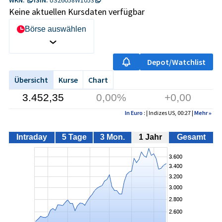
Keine aktuellen Kursdaten verfügbar
Börse auswählen
Depot/Watchlist
Übersicht
Kurse
Chart
3.452,35
0,00%
+0,00
In Euro
: | Indizes US, 00:27 |
Mehr
»
Intraday
5 Tage
3 Mon.
1 Jahr
Gesamt