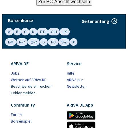
Börsenkurse
Seitenanfang
A
B
C
D
E-F
G-H
I-K
L-M
N-P
Q-R
S
T-U
V-Z
#
ARIVA.DE
Service
Jobs
Hilfe
Werben auf ARIVA.DE
ARIVA pur
Beschwerde einreichen
Newsletter
Fehler melden
Community
ARIVA.DE App
Forum
Börsenspiel