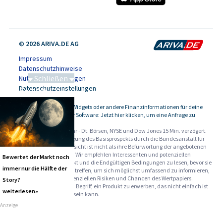
© 2026 ARIVA.DE AG
Impressum
Datenschutzhinweise
Schließen
Nutzungsbedingungen
Datenschutzeinstellungen
Saga bei 0,53 CAD
Kursdaten, Widgets oder andere Finanzinformationen für deine
-
Website oder Software: Jetzt hier klicken, um eine Anfrage zu
stellen.
Alle Angaben ohne Gewähr - Dt. Börsen, NYSE und Dow Jones 15 Min. verzögert.
Werbehinweise:
Die Billigung des Basisprospekts durch die Bundesanstalt für
Finanzdienstleistungsaufsicht ist nicht als ihre Befürwortung der angebotenen
Wertpapiere zu verstehen. Wir empfehlen Interessenten und potenziellen
Bewertet der Markt noch
Anlegern den Basisprospekt und die Endgültigen Bedingungen zu lesen, bevor sie
immer nur die Hälfte der
eine Anlageentscheidung treffen, um sich möglichst umfassend zu informieren,
insbesondere über die potenziellen Risiken und Chancen des Wertpapiers.
Story?
Warnhinweise: Sie sind im Begriff, ein Produkt zu erwerben, das nicht einfach ist
weiterlesen»
und schwer zu verstehen sein kann.
Anzeige