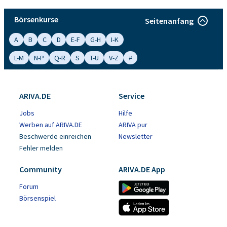
Börsenkurse
Seitenanfang
A
B
C
D
E-F
G-H
I-K
L-M
N-P
Q-R
S
T-U
V-Z
#
ARIVA.DE
Service
Jobs
Hilfe
Werben auf ARIVA.DE
ARIVA pur
Beschwerde einreichen
Newsletter
Fehler melden
Community
ARIVA.DE App
Forum
Börsenspiel