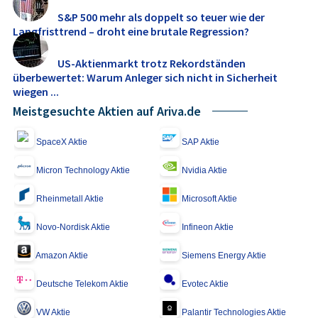
S&P 500 mehr als doppelt so teuer wie der
Langfristtrend – droht eine brutale Regression?
US-Aktienmarkt trotz Rekordständen
überbewertet: Warum Anleger sich nicht in Sicherheit
wiegen ...
Meistgesuchte Aktien auf Ariva.de
SpaceX Aktie
SAP Aktie
Micron Technology Aktie
Nvidia Aktie
Rheinmetall Aktie
Microsoft Aktie
Novo-Nordisk Aktie
Infineon Aktie
Amazon Aktie
Siemens Energy Aktie
Deutsche Telekom Aktie
Evotec Aktie
VW Aktie
Palantir Technologies Aktie