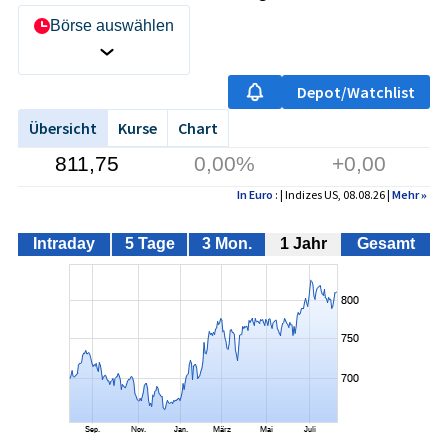
Börse auswählen
Depot/Watchlist
Übersicht
Kurse
Chart
811,75
0,00%
+0,00
In Euro
: | Indizes US, 08.08.26 |
Mehr
»
Intraday
5 Tage
3 Mon.
1 Jahr
Gesamt