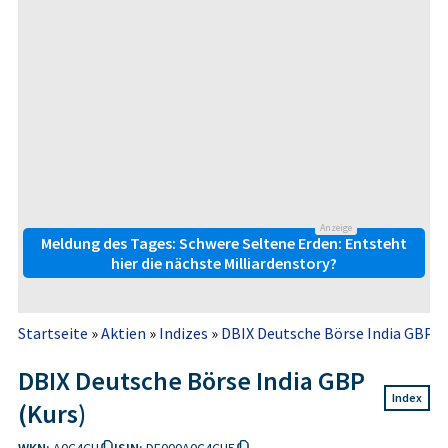
Anzeige
Meldung des Tages: Schwere Seltene Erden: Entsteht
hier die nächste Milliardenstory?
Startseite
»
Aktien
»
Indizes
»
DBIX Deutsche Börse India GBP (
DBIX Deutsche Börse India GBP
Index
(Kurs)
WKN:
A0C4CH
ISIN:
DE000A0C4CH5