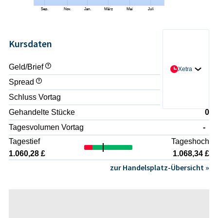
Kursdaten
Geld/Brief
- / -
Xetra
Spread
-
Schluss Vortag
1.055,71 £
Gehandelte Stücke
0
Tagesvolumen Vortag
-
Tagestief
Tageshoch
1.060,28 £
1.068,34 £
zur Handelsplatz-Übersicht »