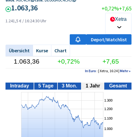
1.063,36
+0,72%
+7,65
Xetra
1.241,5 €
/
16:24:30 Uhr
Depot/Watchlist
Übersicht
Kurse
Chart
1.063,36
+0,72%
+7,65
In Euro
: | Xetra, 16:24 |
Mehr
»
Intraday
5 Tage
3 Mon.
1 Jahr
Gesamt