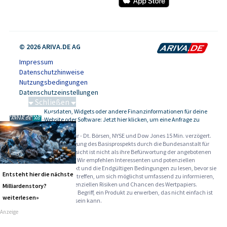
© 2026 ARIVA.DE AG
Impressum
Datenschutzhinweise
Nutzungsbedingungen
Datenschutzeinstellungen
Schließen
Kursdaten, Widgets oder andere Finanzinformationen für deine
Schwere Seltene Erden
-
Website oder Software: Jetzt hier klicken, um eine Anfrage zu
stellen.
Alle Angaben ohne Gewähr - Dt. Börsen, NYSE und Dow Jones 15 Min. verzögert.
Werbehinweise:
Die Billigung des Basisprospekts durch die Bundesanstalt für
Finanzdienstleistungsaufsicht ist nicht als ihre Befürwortung der angebotenen
Wertpapiere zu verstehen. Wir empfehlen Interessenten und potenziellen
Anlegern den Basisprospekt und die Endgültigen Bedingungen zu lesen, bevor sie
Entsteht hier die nächste
eine Anlageentscheidung treffen, um sich möglichst umfassend zu informieren,
insbesondere über die potenziellen Risiken und Chancen des Wertpapiers.
Milliardenstory?
Warnhinweise: Sie sind im Begriff, ein Produkt zu erwerben, das nicht einfach ist
weiterlesen»
und schwer zu verstehen sein kann.
Anzeige