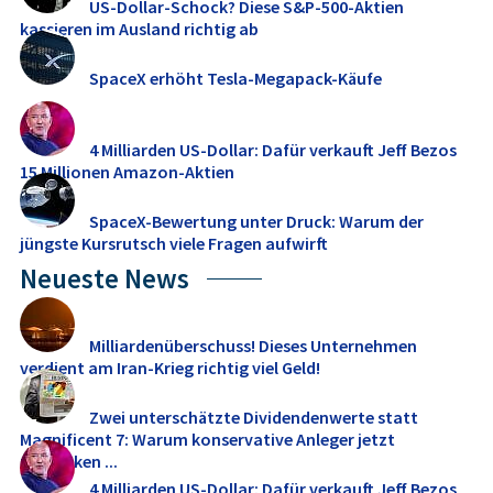
US-Dollar-Schock? Diese S&P-500-Aktien
kassieren im Ausland richtig ab
SpaceX erhöht Tesla-Megapack-Käufe
4 Milliarden US-Dollar: Dafür verkauft Jeff Bezos
15 Millionen Amazon-Aktien
SpaceX-Bewertung unter Druck: Warum der
jüngste Kursrutsch viele Fragen aufwirft
Neueste News
Milliardenüberschuss! Dieses Unternehmen
verdient am Iran-Krieg richtig viel Geld!
Zwei unterschätzte Dividendenwerte statt
Magnificent 7: Warum konservative Anleger jetzt
umdenken ...
4 Milliarden US-Dollar: Dafür verkauft Jeff Bezos