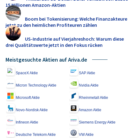
15 Millionen Amazon-Aktien
Boom bei Tokenisierung: Welche Finanzakteure
jetzt zu den heimlichen Profiteuren zählen
US-Industrie auf Vierjahreshoch: Warum diese
drei Qualitätswerte jetzt in den Fokus rücken
Meistgesuchte Aktien auf Ariva.de
SpaceX Aktie
SAP Aktie
Micron Technology Aktie
Nvidia Aktie
Microsoft Aktie
Rheinmetall Aktie
Novo-Nordisk Aktie
Amazon Aktie
Infineon Aktie
Siemens Energy Aktie
Deutsche Telekom Aktie
VW Aktie