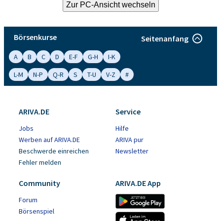
Börsenkurse
Seitenanfang
A
B
C
D
E-F
G-H
I-K
L-M
N-P
Q-R
S
T-U
V-Z
#
ARIVA.DE
Service
Jobs
Hilfe
Werben auf ARIVA.DE
ARIVA pur
Beschwerde einreichen
Newsletter
Fehler melden
Community
ARIVA.DE App
Forum
Börsenspiel