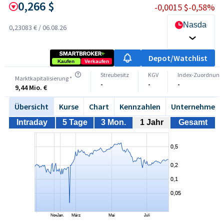
0,266 $
-0,0015 $
-0,58%
Nasdaq OT
0,23083 €
/
06.08.26
Depot/Watchlist
Kaufen
Verkaufen
Streubesitz
KGV
Index-Zuordnung
Marktkapitalisierung *
-
-
-
9,44 Mio. €
Übersicht
Kurse
Chart
Kennzahlen
Unternehmen
Intraday
5 Tage
3 Mon.
1 Jahr
Gesamt