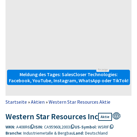
Anzeige
Meldung des Tages: SalesCloser Technologies:
Facebook, YouTube, Instagram, WhatsApp oder TikTok!
Startseite
»
Aktien
»
Western Star Resources Aktie
Western Star Resources Inc
Aktie
WKN:
A408R6
ISIN:
CA95960L2003
US-Symbol:
WSRIF
Branche:
Industriemetalle & Bergbau
Land:
Deutschland