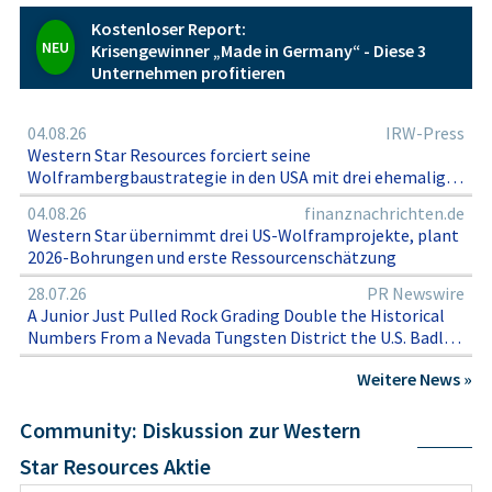
Kostenloser Report:
NEU
Krisengewinner „Made in Germany“ - Diese 3
Unternehmen profitieren
04.08.26
IRW-Press
Western Star Resources forciert seine
Wolframbergbaustrategie in den USA mit drei ehemaligen
Produktionsbetrieben, Bohrplänen für 2026 und Kurs auf
04.08.26
finanznachrichten.de
die erste Mineralressourcenschätzung für das Projekt
Western Star übernimmt drei US-Wolframprojekte, plant
Eagle Point
2026-Bohrungen und erste Ressourcenschätzung
28.07.26
PR Newswire
A Junior Just Pulled Rock Grading Double the Historical
Numbers From a Nevada Tungsten District the U.S. Badly
Needs
Weitere News »
Community: Diskussion zur Western
Star Resources Aktie