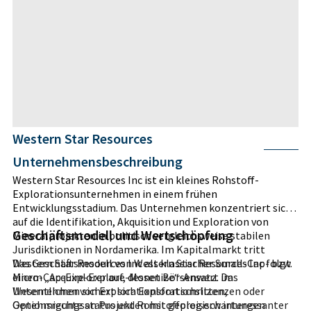
Western Star Resources
Unternehmensbeschreibung
Western Star Resources Inc ist ein kleines Rohstoff-
Explorationsunternehmen in einem frühen
Entwicklungsstadium. Das Unternehmen konzentriert sich
auf die Identifikation, Akquisition und Exploration von
Geschäftsmodell und Wertschöpfung
Mineralprojekten in politisch vergleichsweise stabilen
Jurisdiktionen in Nordamerika. Im Kapitalmarkt tritt
Western Star Resources Inc als klassischer Small-Cap- bzw.
Das Geschäftsmodell von Western Star Resources Inc folgt
Micro-Cap-Explorer auf, dessen Börsenwert im
einem „Acquire-Explore-Monetize“-Ansatz. Das
Wesentlichen von Explorationsfortschritten,
Unternehmen sichert sich Explorationslizenzen oder
Genehmigungsstatus und Rohstoffpreiserwartungen
Optionsrechte an Projekten mit geologisch interessanter