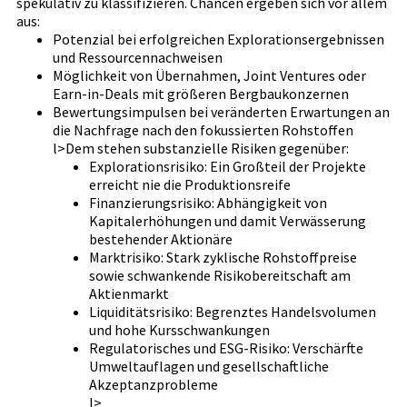
spekulativ zu klassifizieren. Chancen ergeben sich vor allem
aus:
Potenzial bei erfolgreichen Explorationsergebnissen
und Ressourcennachweisen
Möglichkeit von Übernahmen, Joint Ventures oder
Earn-in-Deals mit größeren Bergbaukonzernen
Bewertungsimpulsen bei veränderten Erwartungen an
die Nachfrage nach den fokussierten Rohstoffen
l>Dem stehen substanzielle Risiken gegenüber:
Explorationsrisiko: Ein Großteil der Projekte
erreicht nie die Produktionsreife
Finanzierungsrisiko: Abhängigkeit von
Kapitalerhöhungen und damit Verwässerung
bestehender Aktionäre
Marktrisiko: Stark zyklische Rohstoffpreise
sowie schwankende Risikobereitschaft am
Aktienmarkt
Liquiditätsrisiko: Begrenztes Handelsvolumen
und hohe Kursschwankungen
Regulatorisches und ESG-Risiko: Verschärfte
Umweltauflagen und gesellschaftliche
Akzeptanzprobleme
l>