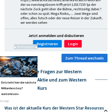
der-us-ruestungsboom-trifft-jetzt-12017155 tja der
nächste Zock geht über die Bühne, rechtzeitig dabei ?
oder schon zu spät. Mega Risiko,..... zwei Wege sind
offen, alles futsch oder der neue Reiser in der Zukunft..
wir werden sehen
Jetzt anmelden und diskutieren
Registrieren
Login
Schließen
Schwere Seltene Erden
Zum Thread wechseln
Häufig gestellte Fragen zur Western
Star Resources Aktie und zum Western
Entsteht hier die nächste
Star Resources Kurs
Milliardenstory?
weiterlesen»
Anzeige
Was ist der aktuelle Kurs der Western Star Resources