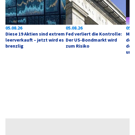
05.08.26
05.08.26
05.0
Diese 19 Aktien sind extrem 
Fed verliert die Kontrolle: 
Mic
leerverkauft – jetzt wird es 
Der US-Bondmarkt wird 
der 
brenzlig
zum Risiko
des
unt