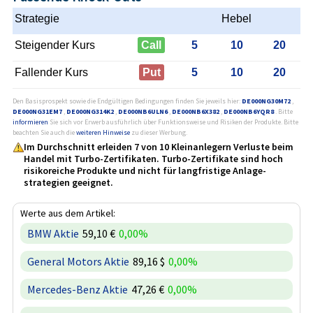
Strategie
Hebel
Steigender Kurs
Call
5
10
20
Fallender Kurs
Put
5
10
20
Den Basisprospekt sowie die Endgültigen Bedingungen finden Sie jeweils hier:
DE000NG30M72
,
DE000NG31EM7
,
DE000NG314K2
,
DE000NB6ULN6
,
DE000NB6X382
,
DE000NB6YQR8
. Bitte
informieren
Sie sich vor Erwerb ausführlich über Funktionsweise und Risiken der Produkte. Bitte
beachten Sie auch die
weiteren Hinweise
zu dieser Werbung.
Im Durchschnitt erleiden 7 von 10 Kleinanlegern Verluste beim
Handel mit Turbo-Zertifikaten. Turbo-Zertifikate sind hoch
risikoreiche Produkte und nicht für langfristige Anlage­
strategien geeignet.
Werte aus dem Artikel:
BMW Aktie
59,10 €
0,00%
General Motors Aktie
89,16 $
0,00%
Mercedes-Benz Aktie
47,26 €
0,00%