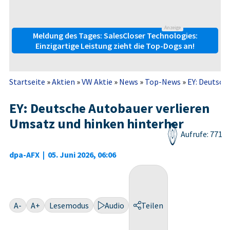
Anzeige
Meldung des Tages: SalesCloser Technologies:
Einzigartige Leistung zieht die Top-Dogs an!
Startseite
»
Aktien
»
VW Aktie
»
News
»
Top-News
»
EY: Deutsch
EY: Deutsche Autobauer verlieren
Umsatz und hinken hinterher
Aufrufe: 771
dpa-AFX
|
05. Juni 2026, 06:06
A-
A+
Lesemodus
Audio
Teilen