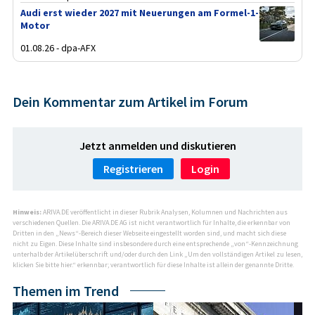
Audi erst wieder 2027 mit Neuerungen am Formel-1-
Motor
01.08.26 - dpa-AFX
Dein Kommentar zum Artikel im Forum
Jetzt anmelden und diskutieren
Registrieren
Login
Hinweis:
ARIVA.DE veröffentlicht in dieser Rubrik Analysen, Kolumnen und Nachrichten aus
verschiedenen Quellen. Die ARIVA.DE AG ist nicht verantwortlich für Inhalte, die erkennbar von
Dritten in den „News“-Bereich dieser Webseite eingestellt worden sind, und macht sich diese
nicht zu Eigen. Diese Inhalte sind insbesondere durch eine entsprechende „von“-Kennzeichnung
unterhalb der Artikelüberschrift und/oder durch den Link „Um den vollständigen Artikel zu lesen,
klicken Sie bitte hier.“ erkennbar; verantwortlich für diese Inhalte ist allein der genannte Dritte.
Themen im Trend