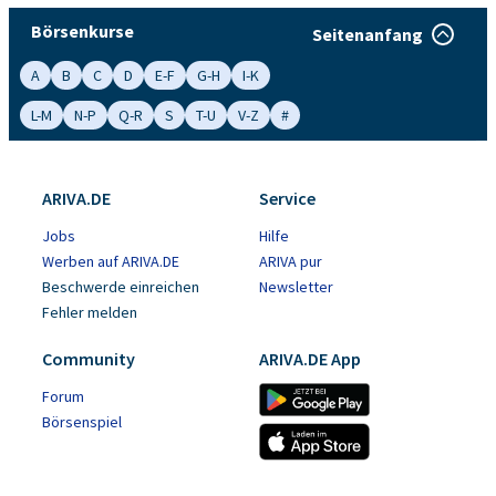
Börsenkurse
Seitenanfang
A
B
C
D
E-F
G-H
I-K
L-M
N-P
Q-R
S
T-U
V-Z
#
ARIVA.DE
Service
Jobs
Hilfe
Werben auf ARIVA.DE
ARIVA pur
Beschwerde einreichen
Newsletter
Fehler melden
Community
ARIVA.DE App
Forum
Börsenspiel