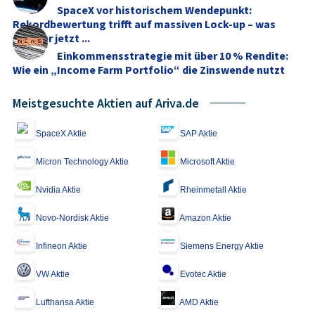
SpaceX vor historischem Wendepunkt:
Rekordbewertung trifft auf massiven Lock-up – was
Anleger jetzt ...
Einkommensstrategie mit über 10 % Rendite:
Wie ein „Income Farm Portfolio“ die Zinswende nutzt
Meistgesuchte Aktien auf Ariva.de
SpaceX Aktie
SAP Aktie
Micron Technology Aktie
Microsoft Aktie
Nvidia Aktie
Rheinmetall Aktie
Novo-Nordisk Aktie
Amazon Aktie
Infineon Aktie
Siemens Energy Aktie
VW Aktie
Evotec Aktie
Lufthansa Aktie
AMD Aktie