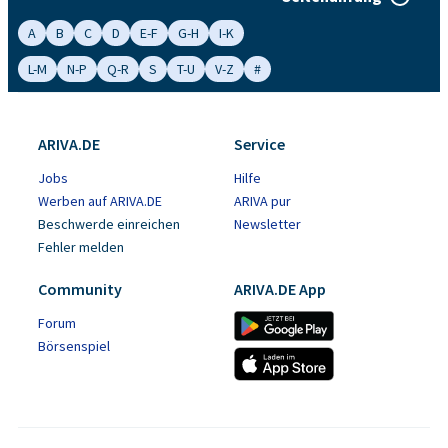
A
B
C
D
E-F
G-H
I-K
L-M
N-P
Q-R
S
T-U
V-Z
#
ARIVA.DE
Service
Jobs
Hilfe
Werben auf ARIVA.DE
ARIVA pur
Beschwerde einreichen
Newsletter
Fehler melden
Community
ARIVA.DE App
Forum
Börsenspiel