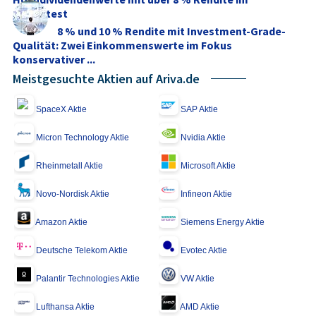
Stresstest
8 % und 10 % Rendite mit Investment-Grade-
Qualität: Zwei Einkommenswerte im Fokus
konservativer ...
Meistgesuchte Aktien auf Ariva.de
SpaceX Aktie
SAP Aktie
Micron Technology Aktie
Nvidia Aktie
Rheinmetall Aktie
Microsoft Aktie
Novo-Nordisk Aktie
Infineon Aktie
Amazon Aktie
Siemens Energy Aktie
Deutsche Telekom Aktie
Evotec Aktie
Palantir Technologies Aktie
VW Aktie
Lufthansa Aktie
AMD Aktie