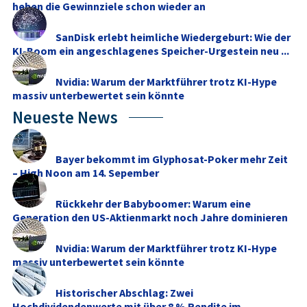
heben die Gewinnziele schon wieder an
SanDisk erlebt heimliche Wiedergeburt: Wie der
KI-Boom ein angeschlagenes Speicher-Urgestein neu ...
Nvidia: Warum der Marktführer trotz KI-Hype
massiv unterbewertet sein könnte
Neueste News
Bayer bekommt im Glyphosat-Poker mehr Zeit
– High Noon am 14. Sepember
Rückkehr der Babyboomer: Warum eine
Generation den US-Aktienmarkt noch Jahre dominieren
dürfte
Nvidia: Warum der Marktführer trotz KI-Hype
massiv unterbewertet sein könnte
Historischer Abschlag: Zwei
Hochdividendenwerte mit über 8 % Rendite im