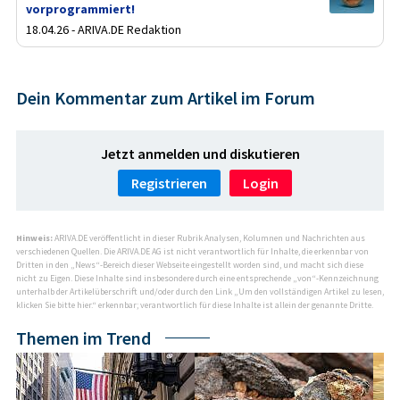
vorprogrammiert!
18.04.26 - ARIVA.DE Redaktion
Dein Kommentar zum Artikel im Forum
Jetzt anmelden und diskutieren
Registrieren
Login
Hinweis:
ARIVA.DE veröffentlicht in dieser Rubrik Analysen, Kolumnen und Nachrichten aus
verschiedenen Quellen. Die ARIVA.DE AG ist nicht verantwortlich für Inhalte, die erkennbar von
Dritten in den „News“-Bereich dieser Webseite eingestellt worden sind, und macht sich diese
nicht zu Eigen. Diese Inhalte sind insbesondere durch eine entsprechende „von“-Kennzeichnung
unterhalb der Artikelüberschrift und/oder durch den Link „Um den vollständigen Artikel zu lesen,
klicken Sie bitte hier.“ erkennbar; verantwortlich für diese Inhalte ist allein der genannte Dritte.
Themen im Trend