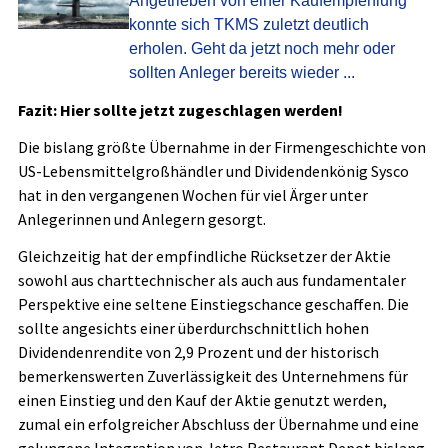
Angetrieben von einer Kaufempfehlung
konnte sich TKMS zuletzt deutlich
erholen. Geht da jetzt noch mehr oder
sollten Anleger bereits wieder ...
Fazit: Hier sollte jetzt zugeschlagen werden!
Die bislang größte Übernahme in der Firmengeschichte von
US-Lebensmittelgroßhändler und Dividendenkönig Sysco
hat in den vergangenen Wochen für viel Ärger unter
Anlegerinnen und Anlegern gesorgt.
Gleichzeitig hat der empfindliche Rücksetzer der Aktie
sowohl aus charttechnischer als auch aus fundamentaler
Perspektive eine seltene Einstiegschance geschaffen. Die
sollte angesichts einer überdurchschnittlich hohen
Dividendenrendite von 2,9 Prozent und der historisch
bemerkenswerten Zuverlässigkeit des Unternehmens für
einen Einstieg und den Kauf der Aktie genutzt werden,
zumal ein erfolgreicher Abschluss der Übernahme und eine
gelungene Integration von Jetro Restaurant Depot bislang