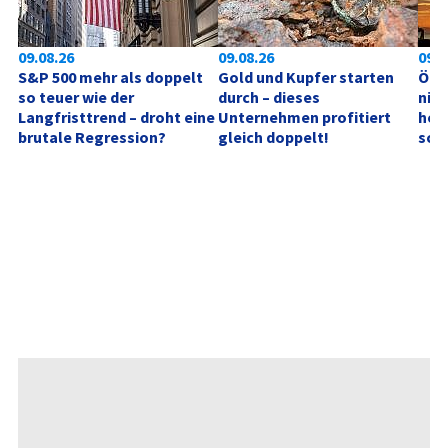
09.08.26
09.08.26
09.0
S&P 500 mehr als doppelt 
Gold und Kupfer starten 
Ölpr
so teuer wie der 
durch – dieses 
nich
Langfristtrend – droht eine 
Unternehmen profitiert 
hebe
brutale Regression?
gleich doppelt!
sch