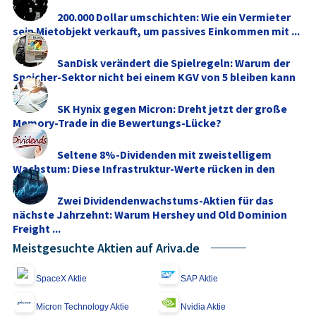
200.000 Dollar umschichten: Wie ein Vermieter
sein Mietobjekt verkauft, um passives Einkommen mit ...
SanDisk verändert die Spielregeln: Warum der
Speicher-Sektor nicht bei einem KGV von 5 bleiben kann
SK Hynix gegen Micron: Dreht jetzt der große
Memory‑Trade in die Bewertungs-Lücke?
Seltene 8%-Dividenden mit zweistelligem
Wachstum: Diese Infrastruktur-Werte rücken in den
Fokus
Zwei Dividendenwachstums-Aktien für das
nächste Jahrzehnt: Warum Hershey und Old Dominion
Freight ...
Meistgesuchte Aktien auf Ariva.de
SpaceX Aktie
SAP Aktie
Micron Technology Aktie
Nvidia Aktie