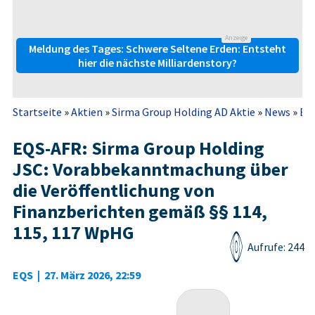
Anzeige
Meldung des Tages: Schwere Seltene Erden: Entsteht
hier die nächste Milliardenstory?
Startseite
»
Aktien
»
Sirma Group Holding AD Aktie
»
News
»
EQS
EQS-AFR: Sirma Group Holding
JSC: Vorabbekanntmachung über
die Veröffentlichung von
Finanzberichten gemäß §§ 114,
115, 117 WpHG
Aufrufe: 244
EQS
|
27. März 2026, 22:59