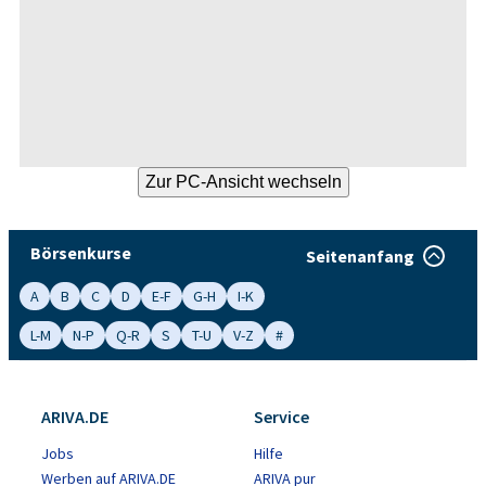
Börsenkurse
Seitenanfang
A
B
C
D
E-F
G-H
I-K
L-M
N-P
Q-R
S
T-U
V-Z
#
ARIVA.DE
Service
Jobs
Hilfe
Werben auf ARIVA.DE
ARIVA pur