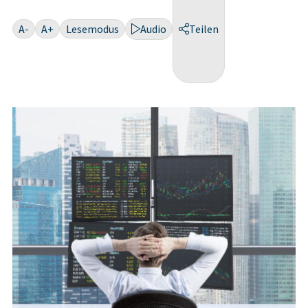
A-
A+
Lesemodus
Audio
Teilen