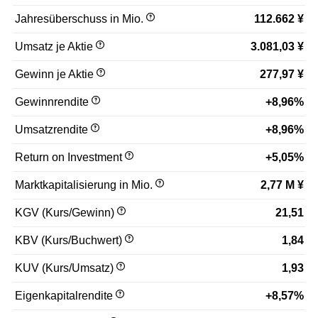
Rechenzentren sowie BPO-bezogene Dienstleistungen,
Jahresüberschuss in Mio.
112.662 ¥
darunter den Betrieb von Contact-Center-Diensten. Der
Geschäftsbereich „Sonstige Dienstleistungen“ umfasst
Umsatz je Aktie
3.081,03 ¥
Dienstleistungen in den Bereichen Immobilienvermietung,
Bau und Installation. Das Unternehmen wurde 1962
Gewinn je Aktie
277,97 ¥
gegründet und hat seinen Hauptsitz in Shibuya, Japan.
Gewinnrendite
+8,96%
Umsatzrendite
+8,96%
Return on Investment
+5,05%
Marktkapitalisierung in Mio.
2,77 M ¥
KGV (Kurs/Gewinn)
21,51
KBV (Kurs/Buchwert)
1,84
KUV (Kurs/Umsatz)
1,93
Eigenkapitalrendite
+8,57%