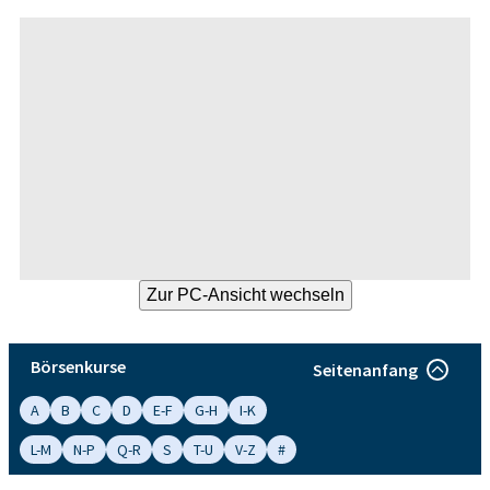
Börsenkurse
Seitenanfang
A
B
C
D
E-F
G-H
I-K
L-M
N-P
Q-R
S
T-U
V-Z
#