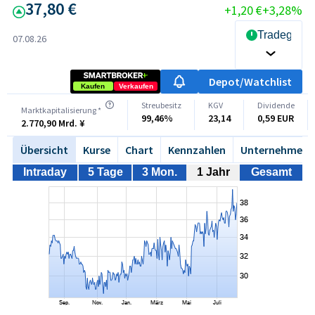
37,80 €
+1,20 €
+3,28%
Tradegate 
07.08.26
Depot/Watchlist
Kaufen
Verkaufen
Streubesitz
KGV
Dividende
Marktkapitalisierung *
99,46%
23,14
0,59 EUR
2.770,90 Mrd. ¥
Übersicht
Kurse
Chart
Kennzahlen
Unternehmen
Intraday
5 Tage
3 Mon.
1 Jahr
Gesamt