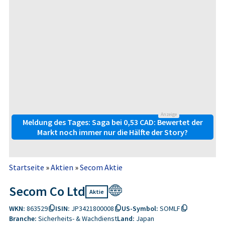
Anzeige
Meldung des Tages: Saga bei 0,53 CAD: Bewertet der
Markt noch immer nur die Hälfte der Story?
Startseite
»
Aktien
»
Secom Aktie
Secom Co Ltd
Aktie
WKN:
863529
ISIN:
JP3421800008
US-Symbol:
SOMLF
Branche:
Sicherheits- & Wachdienst
Land:
Japan