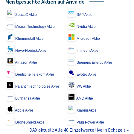
Meistgesuchte Aktien auf Ariva.de
SpaceX Aktie
SAP Aktie
Micron Technology Aktie
Nvidia Aktie
Rheinmetall Aktie
Microsoft Aktie
Novo-Nordisk Aktie
Infineon Aktie
Amazon Aktie
Siemens Energy Aktie
Deutsche Telekom Aktie
Evotec Aktie
Palantir Technologies Aktie
VW Aktie
Lufthansa Aktie
AMD Aktie
Apple Aktie
Xiaomi Aktie
DroneShield Aktie
Plug Power Aktie
DAX aktuell: Alle 40 Einzelwerte live in Echtzeit »