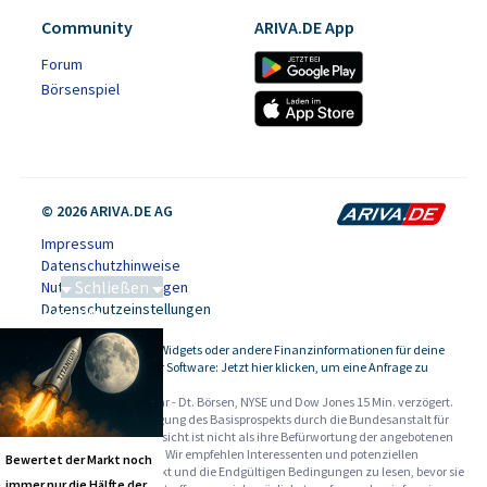
Community
ARIVA.DE App
Forum
Börsenspiel
© 2026 ARIVA.DE AG
Impressum
Datenschutzhinweise
Schließen
Nutzungsbedingungen
Datenschutzeinstellungen
Saga bei 0,53 CAD
Kursdaten, Widgets oder andere Finanzinformationen für deine
-
Website oder Software: Jetzt hier klicken, um eine Anfrage zu
stellen.
Alle Angaben ohne Gewähr - Dt. Börsen, NYSE und Dow Jones 15 Min. verzögert.
Werbehinweise:
Die Billigung des Basisprospekts durch die Bundesanstalt für
Finanzdienstleistungsaufsicht ist nicht als ihre Befürwortung der angebotenen
Wertpapiere zu verstehen. Wir empfehlen Interessenten und potenziellen
Bewertet der Markt noch
Anlegern den Basisprospekt und die Endgültigen Bedingungen zu lesen, bevor sie
immer nur die Hälfte der