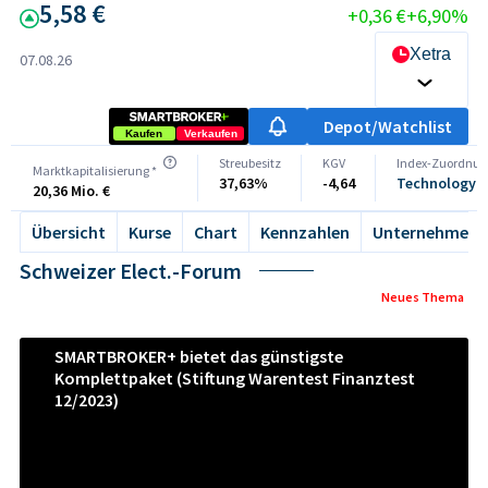
5,58 €
+0,36 €
+6,90%
Xetra
07.08.26
Depot/Watchlist
Kaufen
Verkaufen
Streubesitz
KGV
Index-Zuordnun
Marktkapitalisierung *
37,63%
-4,64
Technology A
20,36 Mio. €
Übersicht
Kurse
Chart
Kennzahlen
Unternehmen
Schweizer Elect.-Forum
Neues Thema
SMARTBROKER+ bietet das günstigste
Komplettpaket (Stiftung Warentest Finanztest
12/2023)