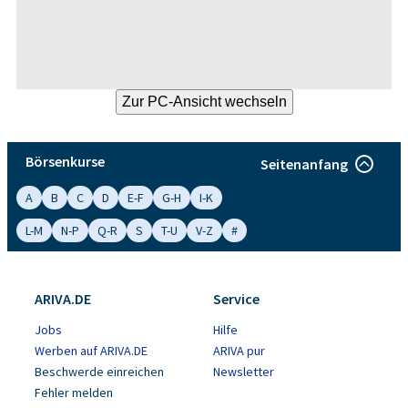
Börsenkurse
Seitenanfang
A
B
C
D
E-F
G-H
I-K
L-M
N-P
Q-R
S
T-U
V-Z
#
ARIVA.DE
Service
Jobs
Hilfe
Werben auf ARIVA.DE
ARIVA pur
Beschwerde einreichen
Newsletter
Fehler melden