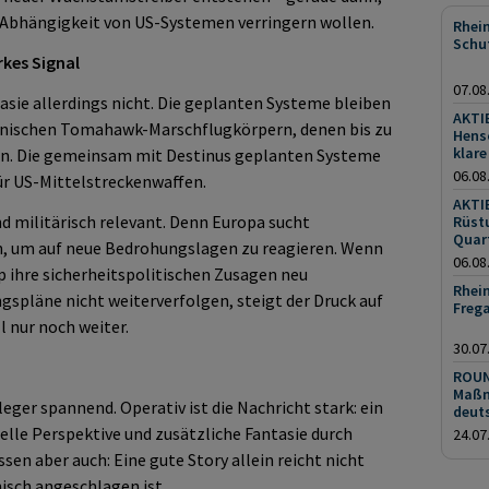
Abhängigkeit von US-Systemen verringern wollen.
Rhei
Schu
kes Signal
07.08
asie allerdings nicht. Die geplanten Systeme bleiben
AKTI
kanischen Tomahawk-Marschflugkörpern, denen bis zu
Henso
klare
en. Die gemeinsam mit Destinus geplanten Systeme
06.08
für US-Mittelstreckenwaffen.
AKTI
nd militärisch relevant. Denn Europa sucht
Rüst
Quar
, um auf neue Bedrohungslagen zu reagieren. Wenn
06.08
 ihre sicherheitspolitischen Zusagen neu
Rhein
ngspläne nicht weiterverfolgen, steigt der Druck auf
Freg
 nur noch weiter.
30.07
ROUN
Maßn
eger spannend. Operativ ist die Nachricht stark: ein
deut
ielle Perspektive und zusätzliche Fantasie durch
24.07
sen aber auch: Eine gute Story allein reicht nicht
isch angeschlagen ist.