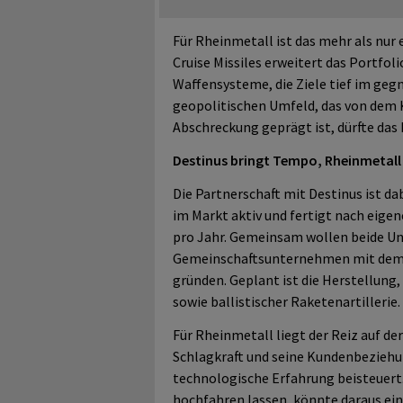
Für Rheinmetall ist das mehr als nur 
Cruise Missiles erweitert das Portfol
Waffensysteme, die Ziele tief im geg
geopolitischen Umfeld, das von dem K
Abschreckung geprägt ist, dürfte das
Destinus bringt Tempo, Rheinmetall 
Die Partnerschaft mit Destinus ist da
im Markt aktiv und fertigt nach eig
pro Jahr. Gemeinsam wollen beide Un
Gemeinschaftsunternehmen mit dem 
gründen. Geplant ist die Herstellun
sowie ballistischer Raketenartillerie.
Für Rheinmetall liegt der Reiz auf de
Schlagkraft und seine Kundenbeziehu
technologische Erfahrung beisteuert
hochfahren lassen, könnte daraus ei