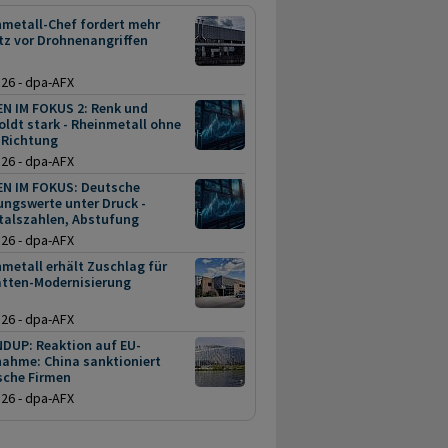
nmetall-Chef fordert mehr
tz vor Drohnenangriffen
.26 - dpa-AFX
EN IM FOKUS 2: Renk und
ldt stark - Rheinmetall ohne
 Richtung
.26 - dpa-AFX
EN IM FOKUS: Deutsche
ungswerte unter Druck -
talszahlen, Abstufung
.26 - dpa-AFX
metall erhält Zuschlag für
atten-Modernisierung
.26 - dpa-AFX
DUP: Reaktion auf EU-
ahme: China sanktioniert
sche Firmen
.26 - dpa-AFX