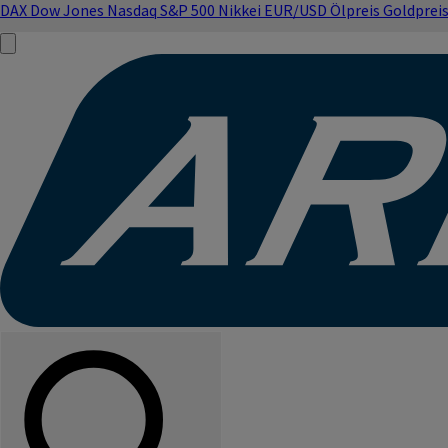
DAX
Dow Jones
Nasdaq
S&P 500
Nikkei
EUR/USD
Ölpreis
Goldprei