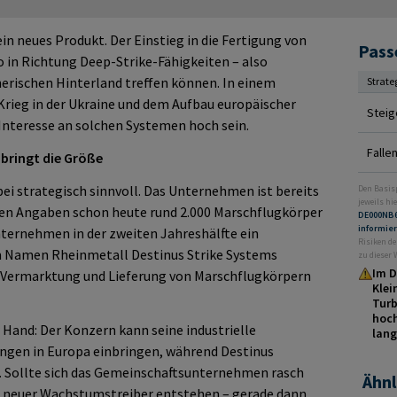
ein neues Produkt. Der Einstieg in die Fertigung von
Pass
io in Richtung Deep-Strike-Fähigkeiten – also
nerischen Hinterland treffen können. In einem
Strate
rieg in der Ukraine und dem Aufbau europäischer
Steig
 Interesse an solchen Systemen hoch sein.
Falle
bringt die Größe
bei strategisch sinnvoll. Das Unternehmen ist bereits
Den Basis
jeweils hie
enen Angaben schon heute rund 2.000 Marschflugkörper
DE000NB
informie
ternehmen in der zweiten Jahreshälfte ein
Risiken de
Namen Rheinmetall Destinus Strike Systems
zu dieser
Im D
g, Vermarktung und Lieferung von Marschflugkörpern
Klei
Turb
hoch
r Hand: Der Konzern kann seine industrielle
lang
ngen in Europa einbringen, während Destinus
. Sollte sich das Gemeinschaftsunternehmen rasch
Ähnl
n neuer Wachstumstreiber entstehen – gerade dann,