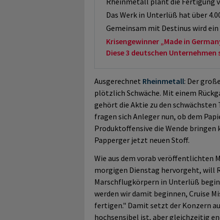
Rheinmetall plant die Fertigung 
Das Werk in Unterlüß hat über 4.0
Gemeinsam mit Destinus wird ei
Krisengewinner „Made in German
Diese 3 deutschen Unternehmen sol
Ausgerechnet
Rheinmetall
: Der groß
plötzlich Schwäche. Mit einem Rückg
gehört die Aktie zu den schwächsten 
fragen sich Anleger nun, ob dem Papie
Produktoffensive die Wende bringen 
Papperger jetzt neuen Stoff.
Wie aus dem vorab veröffentlichten 
morgigen Dienstag hervorgeht, will 
Marschflugkörpern in Unterlüß beginn
werden wir damit beginnen, Cruise Mi
fertigen." Damit setzt der Konzern au
hochsensibel ist, aber gleichzeitig 