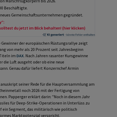
von Marschflugkörpern bis 2026.
00 Beschäftigte.
n neues Gemeinschaftsunternehmen gegründet.
y“:
ltest du jetzt im Blick behalten! (hier klicken)
e Gewinner der europäischen Rüstungsrallye zeigt
ang von mehr als 20 Prozent seit Jahresbeginn
Titeln im
DAX
. Nach Jahren rasanter Kursgewinne
r die Luft ausgeht oder ob eine neue
kann. Genau dafür liefert Konzernchef Armin
Manuskript seiner Rede für die Hauptversammlung am
Rheinmetall noch 2026 mit der Fertigung von
en. Papperger erklärt darin: "Noch in diesem Jahr
ssiles für Deep-Strike-Operationen in Unterlüss zu
f ein Segment, das militärisch wie politisch
enormes Marktpotenzial verspricht.