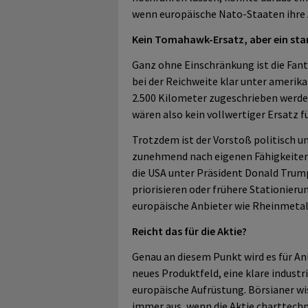
wenn europäische Nato-Staaten ihre 
Kein Tomahawk-Ersatz, aber ein star
Ganz ohne Einschränkung ist die Fant
bei der Reichweite klar unter ameri
2.500 Kilometer zugeschrieben werd
wären also kein vollwertiger Ersatz 
Trotzdem ist der Vorstoß politisch u
zunehmend nach eigenen Fähigkeiten
die USA unter Präsident Donald Trump
priorisieren oder frühere Stationieru
europäische Anbieter wie Rheinmetall
Reicht das für die Aktie?
Genau an diesem Punkt wird es für Anl
neues Produktfeld, eine klare industr
europäische Aufrüstung. Börsianer wis
immer aus, wenn die Aktie charttechn