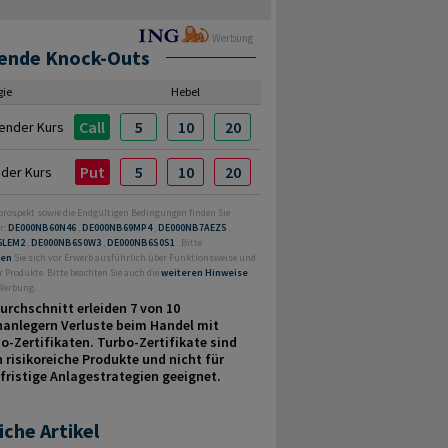
Werbung
ende Knock-Outs
gie
Hebel
Call
5
10
20
ender Kurs
Put
5
10
20
nder Kurs
prospekt sowie die Endgültigen Bedingungen finden Sie
r:
DE000NB60N46
,
DE000NB69MP4
,
DE000NB7AEZ5
,
6LEM2
,
DE000NB6S0W3
,
DE000NB6S0S1
. Bitte
ren
Sie sich vor Erwerb ausführlich über Funktionsweise und
r Produkte. Bitte beachten Sie auch die
weiteren Hinweise
 Werbung.
urchschnitt erleiden 7 von 10
nanlegern Verluste beim Handel mit
o-Zertifikaten. Turbo-Zertifikate sind
 risikoreiche Produkte und nicht für
fristige Anlage­strategien geeignet.
iche Artikel