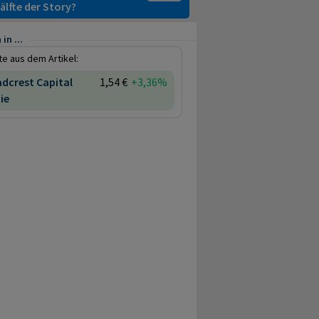
älfte der Story?
in ...
e aus dem Artikel:
dcrest Capital
1,54 €
+3,36%
ie