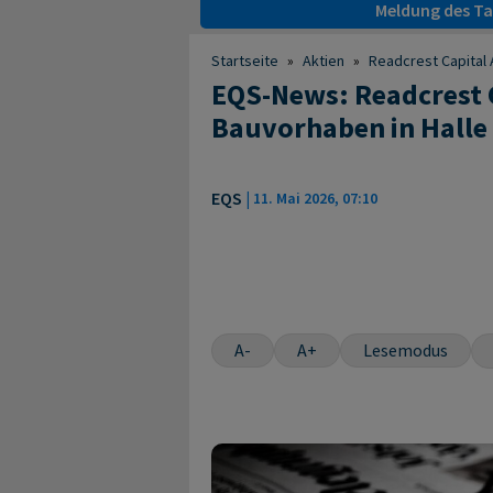
Meldung des Tag
Startseite
»
Aktien
»
Readcrest Capital 
EQS-News: Readcrest C
Bauvorhaben in Halle
EQS
|
11. Mai 2026, 07:10
A-
A+
Lesemodus