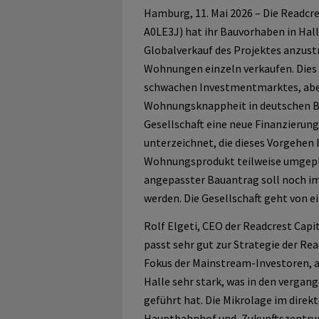
Hamburg, 11. Mai 2026 – Die Readcr
A0LE3J) hat ihr Bauvorhaben in Halle
Globalverkauf des Projektes anzustr
Wohnungen einzeln verkaufen. Dies 
schwachen Investmentmarktes, aber 
Wohnungsknappheit in deutschen Ba
Gesellschaft eine neue Finanzierun
unterzeichnet, die dieses Vorgehen b
Wohnungsprodukt teilweise umgeplan
angepasster Bauantrag soll noch im 
werden. Die Gesellschaft geht von 
Rolf Elgeti, CEO der Readcrest Capit
passt sehr gut zur Strategie der Read
Fokus der Mainstream-Investoren, a
Halle sehr stark, was in den vergan
geführt hat. Die Mikrolage im dire
Hauptbahnhof und ‚Zukunftszentrum