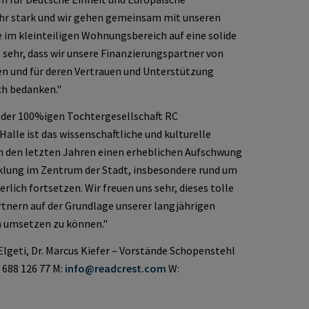
hr stark und wir gehen gemeinsam mit unseren
 im kleinteiligen Wohnungsbereich auf eine solide
s sehr, dass wir unsere Finanzierungspartner von
 und für deren Vertrauen und Unterstützung
ch bedanken."
r der 100%igen Tochtergesellschaft RC
lle ist das wissenschaftliche und kulturelle
n den letzten Jahren einen erheblichen Aufschwung
lung im Zentrum der Stadt, insbesondere rund um
rlich fortsetzen. Wir freuen uns sehr, dieses tolle
tnern auf der Grundlage unserer langjährigen
 umsetzen zu können."
Elgeti, Dr. Marcus Kiefer – Vorstände Schopenstehl
 688 126 77 M:
info@readcrest.com
W: