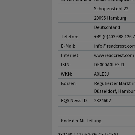
Schopenstehl 22
20095 Hamburg
Deutschland
Telefon:
+49 (0)403 688 126 
E-Mail:
info@readcrest.co
Internet:
www.readcrest.com
ISIN:
DE000A0LE3J1
WKN:
A0LE3J
Börsen:
Regulierter Markt in
Düsseldorf, Hambur
EQS News ID:
2324602
Ende der Mitteilung
2324602 11.05.2026 CET/CEST