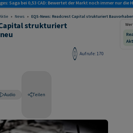
es: Saga bei 0,53 CAD: Bewertet der Markt noch immer nur die H
Aktie
»
News
»
EQS-News: Readcrest Capital strukturiert Bauvorhaben 
apital strukturiert
Wert
 neu
Rea
Akt
Aufrufe: 170
Audio
Teilen