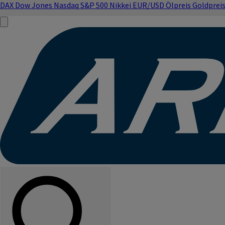
DAX
Dow Jones
Nasdaq
S&P 500
Nikkei
EUR/USD
Ölpreis
Goldprei