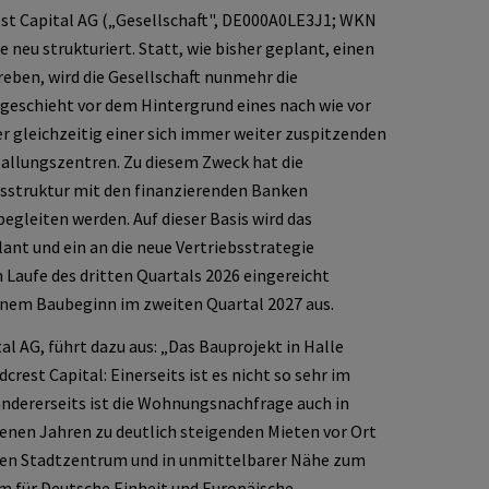
est Capital AG („Gesellschaft", DE000A0LE3J1; WKN
 neu strukturiert. Statt, wie bisher geplant, einen
eben, wird die Gesellschaft nunmehr die
geschieht vor dem Hintergrund eines nach wie vor
gleichzeitig einer sich immer weiter zuspitzenden
llungszentren. Zu diesem Zweck hat die
gsstruktur mit den finanzierenden Banken
egleiten werden. Auf dieser Basis wird das
t und ein an die neue Vertriebsstrategie
Laufe des dritten Quartals 2026 eingereicht
einem Baubeginn im zweiten Quartal 2027 aus.
al AG, führt dazu aus: „Das Bauprojekt in Halle
crest Capital: Einerseits ist es nicht so sehr im
ndererseits ist die Wohnungsnachfrage auch in
genen Jahren zu deutlich steigenden Mieten vor Ort
kten Stadtzentrum und in unmittelbarer Nähe zum
 für Deutsche Einheit und Europäische