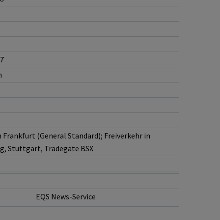
77
m
 Frankfurt (General Standard); Freiverkehr in
g, Stuttgart, Tradegate BSX
EQS News-Service