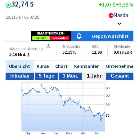
32,74 $
+1,07 $
+3,38%
Nasdaq
28,317 €
/
07.08.26
Depot/Watchlist
Kaufen
Verkaufen
Streubesitz
KGV
Dividende
Marktkapitalisierung *
52,19%
12,93
0,079 EUR
5,16 Mrd. $
Übersicht
Kurse
Chart
Kennzahlen
Unternehmen
Intraday
5 Tage
3 Mon.
1 Jahr
Gesamt