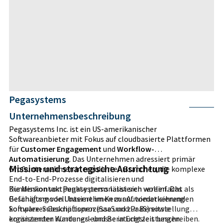
Pegasystems
Unternehmensbeschreibung
Pegasystems Inc. ist ein US-amerikanischer
Softwareanbieter mit Fokus auf cloudbasierte Plattformen
für
Customer Engagement
und
Workflow-
Automatisierung
. Das Unternehmen adressiert primär
Mission und strategische Ausrichtung
Großunternehmen in regulierten Branchen, die komplexe
End-to-End-Prozesse digitalisieren und
Kundenkontaktpunkte personalisieren wollen. Das
Die Mission von Pegasystems lässt sich vereinfacht als
Geschäftsmodell basiert im Kern auf wiederkehrenden
Befähigung von Unternehmen zur Automatisierung
Software-Subskriptionen (SaaS und PaaS) sowie
komplexer Geschäftsprozesse und zur Bereitstellung
ergänzenden Wartungs- und Beratungsleistungen.
konsistenter Kundenerlebnisse in Echtzeit beschreiben.