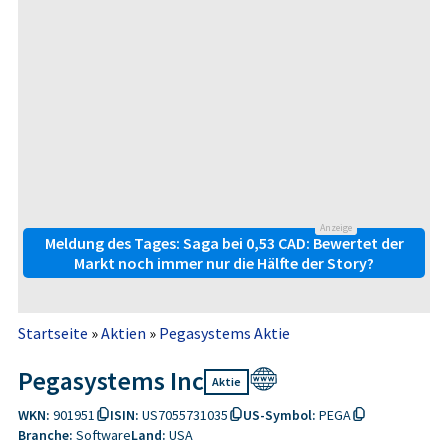
Anzeige
Meldung des Tages: Saga bei 0,53 CAD: Bewertet der
Markt noch immer nur die Hälfte der Story?
Startseite
»
Aktien
»
Pegasystems Aktie
Pegasystems Inc
Aktie
WKN:
901951
ISIN:
US7055731035
US-Symbol:
PEGA
Branche:
Software
Land:
USA