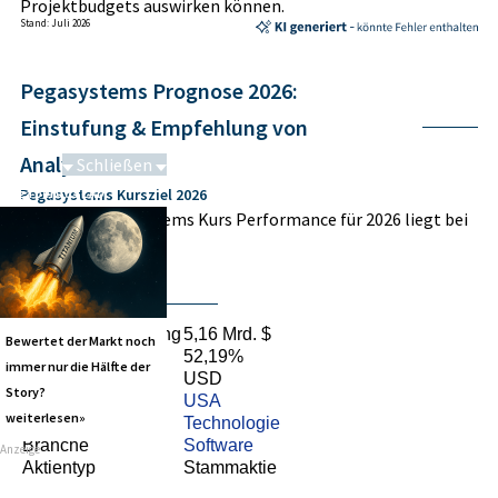
Projektbudgets auswirken können.
Stand: Juli 2026
Pegasystems Prognose 2026:
Einstufung & Empfehlung von
Analysten
Schließen
Pegasystems Kursziel 2026
Saga bei 0,53 CAD
Die Pegasystems Kurs Performance für 2026 liegt bei
-.
Stammdaten
Marktkapitalisierung
5,16 Mrd. $
Bewertet der Markt noch
Streubesitz
52,19%
immer nur die Hälfte der
Währung
USD
Story?
Land
USA
weiterlesen»
Sektor
Technologie
Branche
Software
Anzeige
Aktientyp
Stammaktie