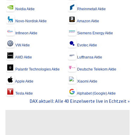
Nvidia Aktie
Rheinmetall Aktie
Novo-Nordisk Aktie
Amazon Aktie
Infineon Aktie
Siemens Energy Aktie
VW Aktie
Evotec Aktie
AMD Aktie
Lufthansa Aktie
Palantir Technologies Aktie
Deutsche Telekom Aktie
Apple Aktie
Xiaomi Aktie
Tesla Aktie
Alphabet (Google) Aktie
DAX aktuell: Alle 40 Einzelwerte live in Echtzeit »