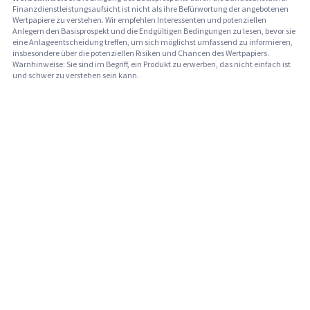
Finanzdienstleistungsaufsicht ist nicht als ihre Befürwortung der angebotenen
Wertpapiere zu verstehen. Wir empfehlen Interessenten und potenziellen
Anlegern den Basisprospekt und die Endgültigen Bedingungen zu lesen, bevor sie
eine Anlageentscheidung treffen, um sich möglichst umfassend zu informieren,
insbesondere über die potenziellen Risiken und Chancen des Wertpapiers.
Warnhinweise: Sie sind im Begriff, ein Produkt zu erwerben, das nicht einfach ist
und schwer zu verstehen sein kann.