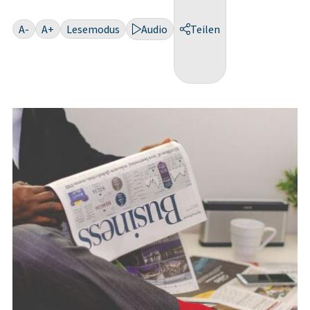
A-
A+
Lesemodus
Audio
Teilen