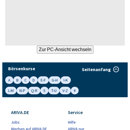
Börsenkurse
Seitenanfang
A
B
C
D
E-F
G-H
I-K
L-M
N-P
Q-R
S
T-U
V-Z
#
ARIVA.DE
Service
Jobs
Hilfe
Werben auf ARIVA.DE
ARIVA pur