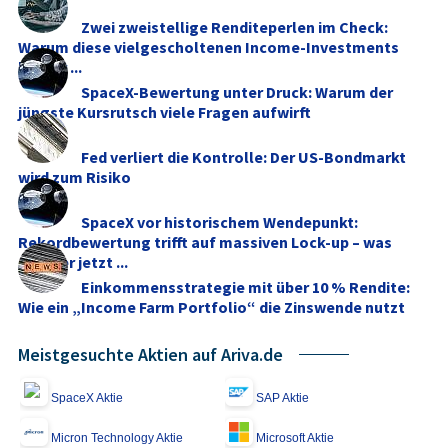
Zwei zweistellige Renditeperlen im Check:
Warum diese vielgescholtenen Income-Investments
besser ...
SpaceX-Bewertung unter Druck: Warum der
jüngste Kursrutsch viele Fragen aufwirft
Fed verliert die Kontrolle: Der US-Bondmarkt
wird zum Risiko
SpaceX vor historischem Wendepunkt:
Rekordbewertung trifft auf massiven Lock-up – was
Anleger jetzt ...
Einkommensstrategie mit über 10 % Rendite:
Wie ein „Income Farm Portfolio“ die Zinswende nutzt
Meistgesuchte Aktien auf Ariva.de
SpaceX Aktie
SAP Aktie
Micron Technology Aktie
Microsoft Aktie