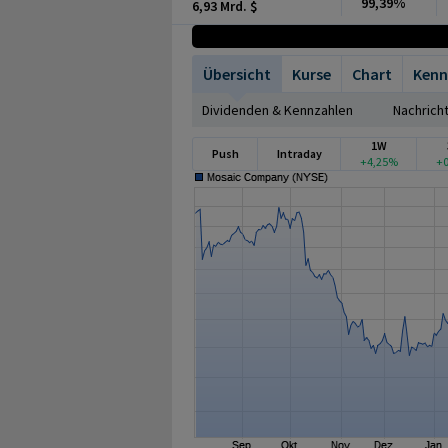
99,39%
6,93 Mrd. $
Übersicht
Kurse
Chart
Kenn
Dividenden & Kennzahlen
Nachrich
1W
Push
Intraday
+4,25%
+