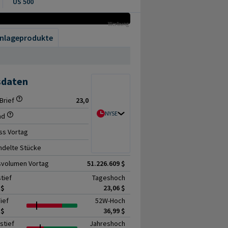
US 500
Werbung
nlageprodukte
sdaten
Brief
23,05 $ / 23,08 $
NYSE
ad
+0,13%
ss Vortag
23,06 $
delte Stücke
4.293.950
svolumen Vortag
51.226.609 $
tief
Tageshoch
 $
23,06 $
ief
52W-Hoch
 $
36,99 $
stief
Jahreshoch