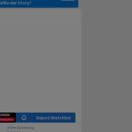
älfte der Story?
Depot/Watchlist
Verkaufen
Index-Zuordnung