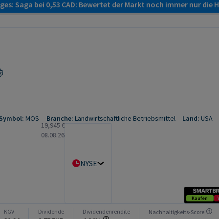
es: Saga bei 0,53 CAD: Bewertet der Markt noch immer nur die H
Symbol:
MOS
Branche:
Landwirtschaftliche Betriebsmittel
Land:
USA
19,945 €
08.08.26
NYSE
Kaufen
KGV
Dividende
Dividendenrendite
Nachhaltigkeits-Score