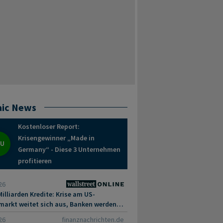
ic News
Kostenloser Report:
Krisengewinner „Made in
EU
Germany“ - Diese 3 Unternehmen
profitieren
26
illiarden Kredite: Krise am US-
markt weitet sich aus, Banken werden
s
26
finanznachrichten.de