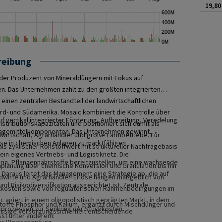
19,80
reibung
nder Produzent von Mineraldüngern mit Fokus auf
n. Das Unternehmen zählt zu den größten integrierten
 einen zentralen Bestandteil der landwirtschaftlichen
d- und Südamerika. Mosaic kombiniert die Kontrolle über
f vertikal integrierter Förderung, Aufbereitung, Veredelung
stributionskapazitäten und positioniert sich damit als
üngemittelkomponenten. Das Unternehmen gewinnt
ndwirtschaft, Agrarhändler und große Farmbetriebe. Für
ese in chemischen Anlagen zu marktfähigen
als zyklischer Rohstoffwert mit struktureller Nachfragebasis
ein eigenes Vertriebs- und Logistiknetz. Die
arin, Pflanzennährstoffe bereitzustellen, um eine wachsende
planung über chemische Konversion und Granulation bis hin
 Daraus leitet das Management eine Strategie ab, die auf
dwirte und Agrarhändler. Erlöse hängen maßgeblich von
d Risikodiversifikation ausgerichtet ist. Zentrale
htkosten sowie von regulatorischen Rahmenbedingungen im
c agiert in einem oligopolistisch geprägten Markt, in dem
stoffe Phosphor und Kalium, ergänzt durch Mischdünger und
sprozessen zur Senkung der Stückkosten
lässige Versorgungssicherheit entscheidende
sst unter anderem:
er Wertschöpfung