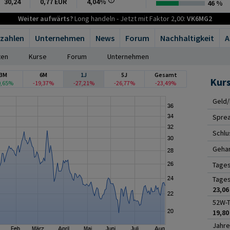
30,24
0,77 EUR
4,04%
46 %
Weiter aufwärts?
Long handeln - Jetzt mit Faktor 2,00:
VK6MG2
zahlen
Unternehmen
News
Forum
Nachhaltigkeit
A
ten
Kurse
Forum
Unternehmen
3M
6M
1J
5J
Gesamt
Kur
0,65%
-19,37%
-27,21%
-26,77%
-23,49%
Geld/
Spre
Schlu
Gehan
Tage
Tages
23,06
52W-T
19,80
Jahre