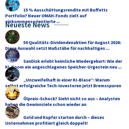
15 % Ausschüttungsrendite mit Buffetts
Portfolio? Neuer OMAH-Fonds zielt auf
einkommensorientierte ...
Neueste News
50 Qualitäts-Dividendenaktien für August 2026:
Diese Auswahl setzt Maßstäbe für nachhaltiges ...
SanDisk erlebt heimliche Wiedergeburt: Wie der
KI-Boom ein angeschlagenes Speicher-Urgestein neu ...
„Unzweifelhaft in einer KI-Blase“: Warum
selbst erfolgreiche Tech-Investoren jetzt Bremsspuren
...
Ölpreis-Schock? Sieht nicht so aus – Analysten
heben die Gewinnziele schon wieder an
Gold und Kupfer starten durch – dieses
Unternehmen profitiert gleich doppelt!