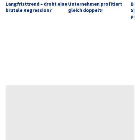
Langfristtrend – droht eine 
Unternehmen profitiert 
Boo
brutale Regression?
gleich doppelt!
Spe
posi