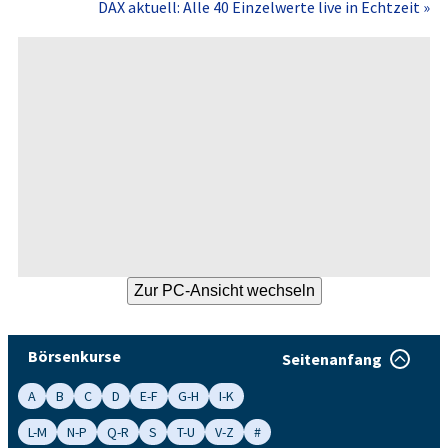
DAX aktuell: Alle 40 Einzelwerte live in Echtzeit »
Börsenkurse
Seitenanfang
A
B
C
D
E-F
G-H
I-K
L-M
N-P
Q-R
S
T-U
V-Z
#