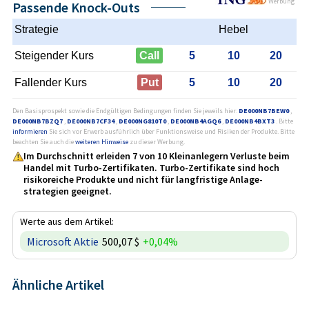
Werbung
Passende Knock-Outs
Strategie
Hebel
Steigender Kurs
Call
5
10
20
Fallender Kurs
Put
5
10
20
Den Basisprospekt sowie die Endgültigen Bedingungen finden Sie jeweils hier:
DE000NB7BEW0
,
DE000NB7BZQ7
,
DE000NB7CF34
,
DE000NG810T0
,
DE000NB4AGQ6
,
DE000NB4BXT3
. Bitte
informieren
Sie sich vor Erwerb ausführlich über Funktionsweise und Risiken der Produkte. Bitte
beachten Sie auch die
weiteren Hinweise
zu dieser Werbung.
Im Durchschnitt erleiden 7 von 10 Kleinanlegern Verluste beim
Handel mit Turbo-Zertifikaten. Turbo-Zertifikate sind hoch
risikoreiche Produkte und nicht für langfristige Anlage­
strategien geeignet.
Werte aus dem Artikel:
Microsoft Aktie
500,07 $
+0,04%
Ähnliche Artikel