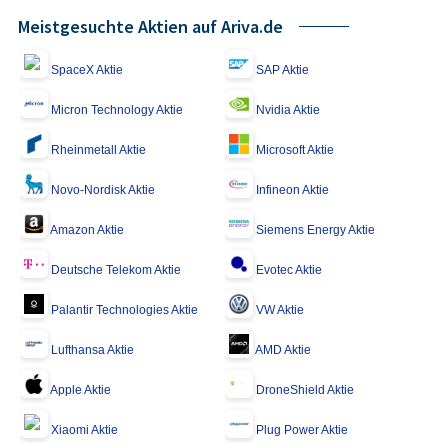
Meistgesuchte Aktien auf Ariva.de
SpaceX Aktie
SAP Aktie
Micron Technology Aktie
Nvidia Aktie
Rheinmetall Aktie
Microsoft Aktie
Novo-Nordisk Aktie
Infineon Aktie
Amazon Aktie
Siemens Energy Aktie
Deutsche Telekom Aktie
Evotec Aktie
Palantir Technologies Aktie
VW Aktie
Lufthansa Aktie
AMD Aktie
Apple Aktie
DroneShield Aktie
Xiaomi Aktie
Plug Power Aktie