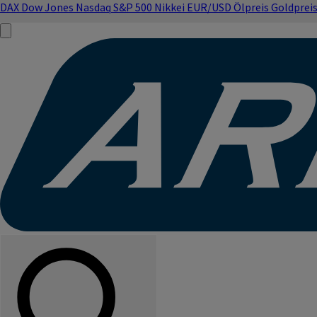
DAX
Dow Jones
Nasdaq
S&P 500
Nikkei
EUR/USD
Ölpreis
Goldprei