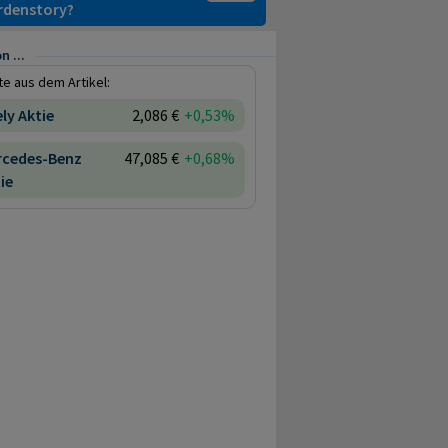
ardenstory?
n ...
e aus dem Artikel:
ly Aktie
2,086 €
+0,53%
rcedes-Benz
47,085 €
+0,68%
ie