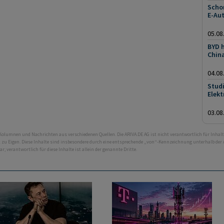
Schon
E-Au
05.08
BYD h
China
04.08
Studi
Elek
03.08
 Kolumnen und Nachrichten aus verschiedenen Quellen. Die ARIVA.DE AG ist nicht verantwortlich für Inhalt
ht zu Eigen. Diese Inhalte sind insbesondere durch eine entsprechende „von“-Kennzeichnung unterhalb der
bar; verantwortlich für diese Inhalte ist allein der genannte Dritte.