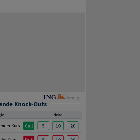
Werbung
ende Knock-Outs
gie
Hebel
Call
5
10
20
ender Kurs
Put
5
10
20
nder Kurs