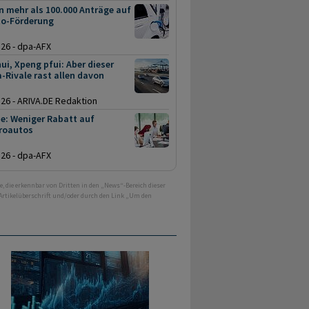
 mehr als 100.000 Anträge auf
to-Förderung
.26 - dpa-AFX
ui, Xpeng pfui: Aber dieser
-Rivale rast allen davon
.26 - ARIVA.DE Redaktion
e: Weniger Rabatt auf
troautos
.26 - dpa-AFX
e, die erkennbar von Dritten in den „News“-Bereich dieser
 Artikelüberschrift und/oder durch den Link „Um den