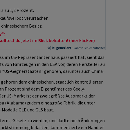
s zu 1,2 Prozent.
kaufsverbot verursachen.
n chinesischem Besitz.
y“:
ltest du jetzt im Blick behalten! (hier klicken)
ss im US-Repräsentantenhaus passiert hat, sieht das
fs von Fahrzeugen in den USA vor, deren Hersteller zu
 "US-Gegnerstaaten" gehören, darunter auch China.
 gehören dem chinesischen, staatlich kontrollierten
hn Prozent sind dem Eigentümer des Geely-
 Der US-Markt ist der zweitgrößte Automarkt der
sa (Alabama) zudem eine große Fabrik, die unter
-Modelle GLE und GLS baut.
fernt, Gesetz zu werden, und dürfte noch Änderungen
 Marktstimmung belasten, kommentierte ein Händler