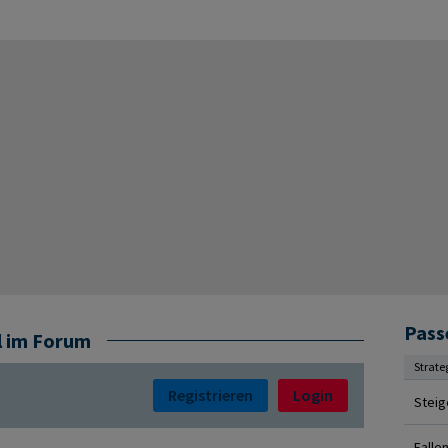
Pass
l im Forum
Strate
Registrieren
Login
Steig
Falle