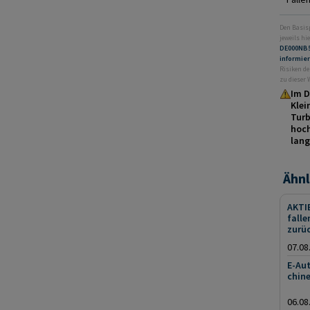
Den Basis
jeweils hie
DE000NB
informie
Risiken de
zu dieser
Im D
Klei
Turb
hoch
lang
Ähnl
AKTI
fall
zurü
07.08
E-Au
chine
06.08