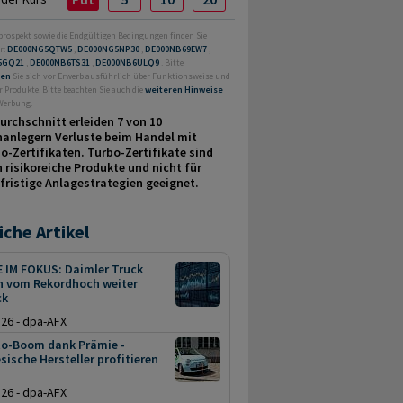
prospekt sowie die Endgültigen Bedingungen finden Sie
r:
DE000NG5QTW5
,
DE000NG5NP30
,
DE000NB69EW7
,
5GQ21
,
DE000NB6TS31
,
DE000NB6ULQ9
. Bitte
ren
Sie sich vor Erwerb ausführlich über Funktionsweise und
r Produkte. Bitte beachten Sie auch die
weiteren Hinweise
 Werbung.
urchschnitt erleiden 7 von 10
nanlegern Verluste beim Handel mit
o-Zertifikaten. Turbo-Zertifikate sind
 risikoreiche Produkte und nicht für
fristige Anlage­strategien geeignet.
iche Artikel
E IM FOKUS: Daimler Truck
en vom Rekordhoch weiter
ck
.26 - dpa-AFX
to-Boom dank Prämie -
sische Hersteller profitieren
.26 - dpa-AFX