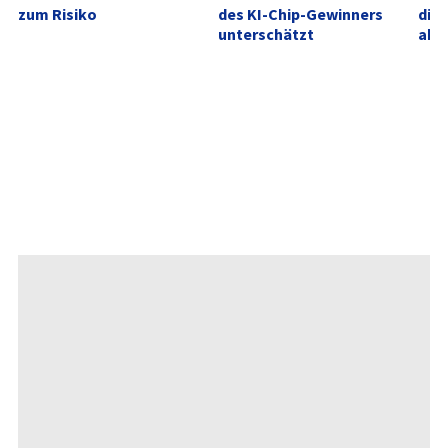
zum Risiko
des KI-Chip-Gewinners 
dies
unterschätzt
abh