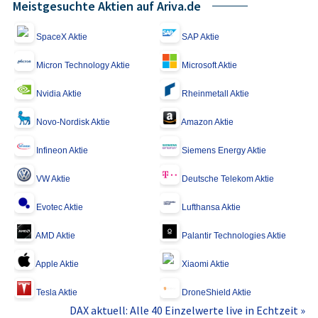
Meistgesuchte Aktien auf Ariva.de
SpaceX Aktie
SAP Aktie
Micron Technology Aktie
Microsoft Aktie
Nvidia Aktie
Rheinmetall Aktie
Novo-Nordisk Aktie
Amazon Aktie
Infineon Aktie
Siemens Energy Aktie
VW Aktie
Deutsche Telekom Aktie
Evotec Aktie
Lufthansa Aktie
AMD Aktie
Palantir Technologies Aktie
Apple Aktie
Xiaomi Aktie
Tesla Aktie
DroneShield Aktie
DAX aktuell: Alle 40 Einzelwerte live in Echtzeit »