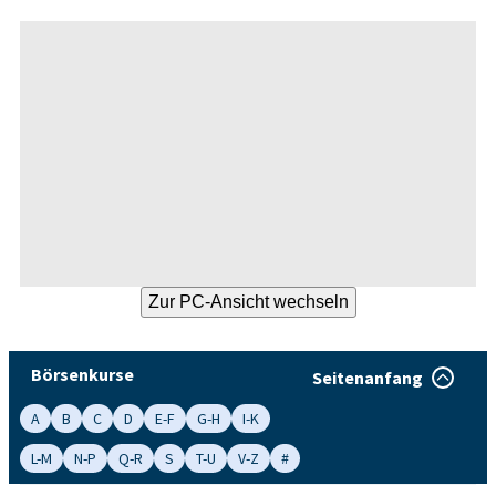
Börsenkurse
Seitenanfang
A
B
C
D
E-F
G-H
I-K
L-M
N-P
Q-R
S
T-U
V-Z
#