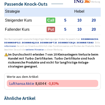
Werbung
Passende Knock-Outs
Strategie
Hebel
Steigender Kurs
Call
5
10
20
Fallender Kurs
Put
5
10
20
Den Basisprospekt sowie die Endgültigen Bedingungen finden Sie jeweils hier:
DE000NB6GZD6
,
DE000NB6P5J2
,
DE000NB6QSS8
,
DE000NG6PT25
,
DE000NB7CBQ6
,
DE000NB7CBN3
. Bitte
informieren
Sie sich vor Erwerb ausführlich über Funktionsweise und Risiken der Produkte. Bitte
beachten Sie auch die
weiteren Hinweise
zu dieser Werbung.
Im Durchschnitt erleiden 7 von 10 Kleinanlegern Verluste beim
Handel mit Turbo-Zertifikaten. Turbo-Zertifikate sind hoch
risikoreiche Produkte und nicht für langfristige Anlage­
strategien geeignet.
Werte aus dem Artikel:
Lufthansa Aktie
8,604 €
-0,83%
Ähnliche Artikel