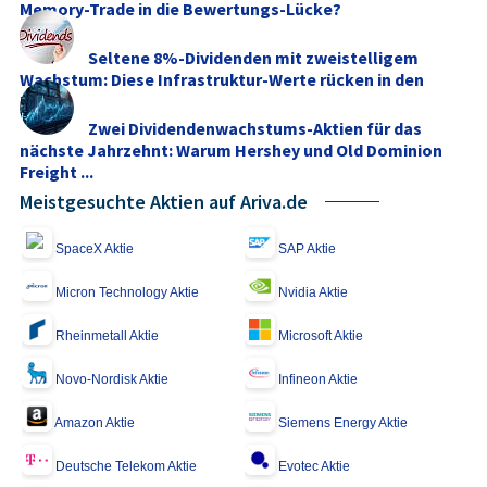
Memory‑Trade in die Bewertungs-Lücke?
Seltene 8%-Dividenden mit zweistelligem
Wachstum: Diese Infrastruktur-Werte rücken in den
Fokus
Zwei Dividendenwachstums-Aktien für das
nächste Jahrzehnt: Warum Hershey und Old Dominion
Freight ...
Meistgesuchte Aktien auf Ariva.de
SpaceX Aktie
SAP Aktie
Micron Technology Aktie
Nvidia Aktie
Rheinmetall Aktie
Microsoft Aktie
Novo-Nordisk Aktie
Infineon Aktie
Amazon Aktie
Siemens Energy Aktie
Deutsche Telekom Aktie
Evotec Aktie