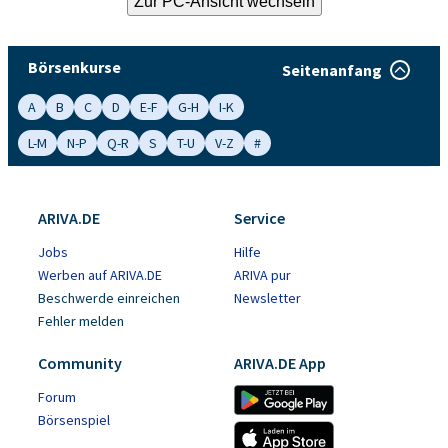
Börsenkurse
Seitenanfang
A
B
C
D
E-F
G-H
I-K
L-M
N-P
Q-R
S
T-U
V-Z
#
ARIVA.DE
Service
Jobs
Hilfe
Werben auf ARIVA.DE
ARIVA pur
Beschwerde einreichen
Newsletter
Fehler melden
Community
ARIVA.DE App
Forum
Börsenspiel