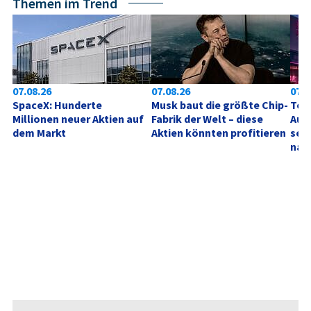
Themen im Trend
07.08.26
07.08.26
07.0
SpaceX: Hunderte 
Musk baut die größte Chip-
Tele
Millionen neuer Aktien auf 
Fabrik der Welt – diese 
Aufh
dem Markt
Aktien könnten profitieren
sehe