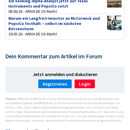
ein Seeking-Alpha-Analyst jetzt auf Texas
Instruments und PepsiCo setzt
08.06.26 - ARIVA.DE US-Markt
Warum ein Langfrist-Investor an McCormick und
PepsiCo festhält – selbst im nächsten
Börsensturm
29.05.26 - ARIVA.DE US-Markt
Dein Kommentar zum Artikel im Forum
Jetzt anmelden und diskutieren
Registrieren
Login
Hinweis:
ARIVA.DE veröffentlicht in dieser Rubrik Analysen, Kolumnen und Nachrichten aus
verschiedenen Quellen. Die ARIVA.DE AG ist nicht verantwortlich für Inhalte, die erkennbar von
Dritten in den „News“-Bereich dieser Webseite eingestellt worden sind, und macht sich diese
nicht zu Eigen. Diese Inhalte sind insbesondere durch eine entsprechende „von“-Kennzeichnung
unterhalb der Artikelüberschrift und/oder durch den Link „Um den vollständigen Artikel zu lesen,
klicken Sie bitte hier.“ erkennbar; verantwortlich für diese Inhalte ist allein der genannte Dritte.