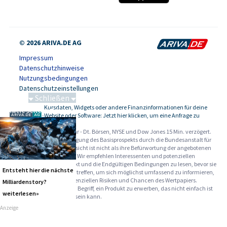
© 2026 ARIVA.DE AG
Impressum
Datenschutzhinweise
Nutzungsbedingungen
Datenschutzeinstellungen
Schließen
Kursdaten, Widgets oder andere Finanzinformationen für deine
Schwere Seltene Erden
-
Website oder Software: Jetzt hier klicken, um eine Anfrage zu
stellen.
Alle Angaben ohne Gewähr - Dt. Börsen, NYSE und Dow Jones 15 Min. verzögert.
Werbehinweise:
Die Billigung des Basisprospekts durch die Bundesanstalt für
Finanzdienstleistungsaufsicht ist nicht als ihre Befürwortung der angebotenen
Wertpapiere zu verstehen. Wir empfehlen Interessenten und potenziellen
Anlegern den Basisprospekt und die Endgültigen Bedingungen zu lesen, bevor sie
Entsteht hier die nächste
eine Anlageentscheidung treffen, um sich möglichst umfassend zu informieren,
insbesondere über die potenziellen Risiken und Chancen des Wertpapiers.
Milliardenstory?
Warnhinweise: Sie sind im Begriff, ein Produkt zu erwerben, das nicht einfach ist
weiterlesen»
und schwer zu verstehen sein kann.
Anzeige