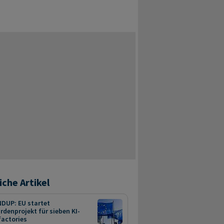
iche Artikel
DUP: EU startet
ardenprojekt für sieben KI-
factories