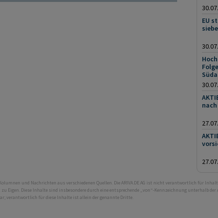
30.07
EU st
siebe
30.07
Hocht
Folge
Süda
30.07
AKTIE
nach
27.07
AKTIE
vorsi
27.07
 Kolumnen und Nachrichten aus verschiedenen Quellen. Die ARIVA.DE AG ist nicht verantwortlich für Inhalt
ht zu Eigen. Diese Inhalte sind insbesondere durch eine entsprechende „von“-Kennzeichnung unterhalb der
bar; verantwortlich für diese Inhalte ist allein der genannte Dritte.