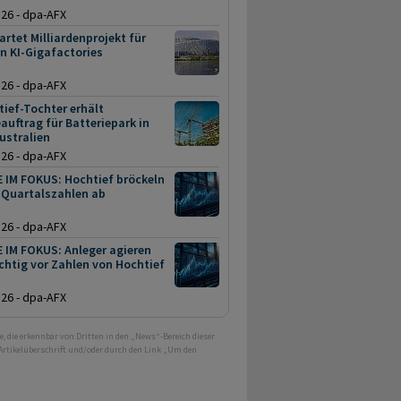
.26 - dpa-AFX
artet Milliardenprojekt für
n KI-Gigafactories
.26 - dpa-AFX
ief-Tochter erhält
auftrag für Batteriepark in
ustralien
.26 - dpa-AFX
 IM FOKUS: Hochtief bröckeln
 Quartalszahlen ab
.26 - dpa-AFX
 IM FOKUS: Anleger agieren
chtig vor Zahlen von Hochtief
.26 - dpa-AFX
e, die erkennbar von Dritten in den „News“-Bereich dieser
 Artikelüberschrift und/oder durch den Link „Um den