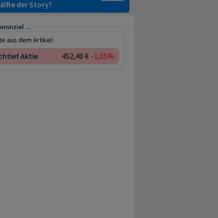
älfte der Story?
innziel ...
e aus dem Artikel:
htief Aktie
452,40 €
-1,05%