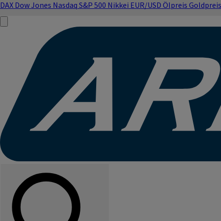
DAX
Dow Jones
Nasdaq
S&P 500
Nikkei
EUR/USD
Ölpreis
Goldprei