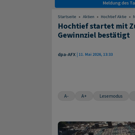
Meldung des Tag
Startseite
»
Aktien
»
Hochtief Aktie
»
Hochtief startet mit 
Gewinnziel bestätigt
dpa-AFX
|
11. Mai 2026, 13:33
A-
A+
Lesemodus