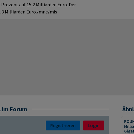
Prozent auf 15,2 Milliarden Euro. Der
,3 Milliarden Euro./mne/mis
l im Forum
Ähnl
ROUN
Registrieren
Login
Milli
Giga