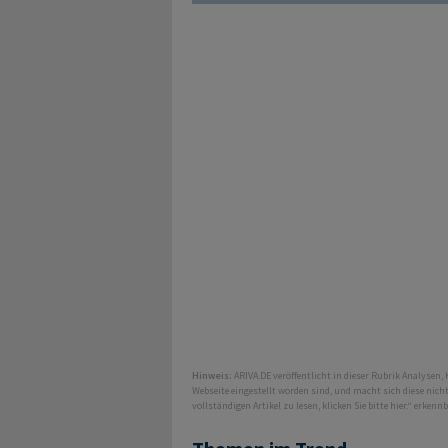
Hinweis:
ARIVA.DE veröffentlicht in dieser Rubrik Analysen,
Webseite eingestellt worden sind, und macht sich diese nic
vollständigen Artikel zu lesen, klicken Sie bitte hier.“ erkenn