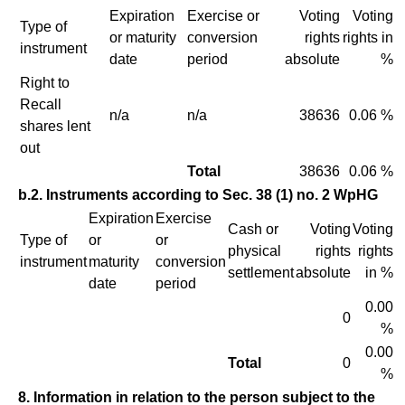
Expiration
Exercise or
Voting
Voting
Type of
or maturity
conversion
rights
rights in
instrument
date
period
absolute
%
Right to
Recall
n/a
n/a
38636
0.06 %
shares lent
out
Total
38636
0.06 %
b.2. Instruments according to Sec. 38 (1) no. 2 WpHG
Expiration
Exercise
Cash or
Voting
Voting
Type of
or
or
physical
rights
rights
instrument
maturity
conversion
settlement
absolute
in %
date
period
0.00
0
%
0.00
Total
0
%
8. Information in relation to the person subject to the