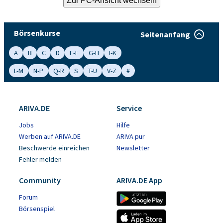
Börsenkurse
Seitenanfang
A
B
C
D
E-F
G-H
I-K
L-M
N-P
Q-R
S
T-U
V-Z
#
ARIVA.DE
Service
Jobs
Hilfe
Werben auf ARIVA.DE
ARIVA pur
Beschwerde einreichen
Newsletter
Fehler melden
Community
ARIVA.DE App
Forum
Börsenspiel