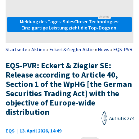
Anzeige
Meldung des Tages: SalesCloser Technologies:
Einzigartige Leistung zieht die Top-Dogs an!
Startseite
»
Aktien
»
Eckert&Ziegler Aktie
»
News
»
EQS-PVR: Eck
EQS-PVR: Eckert & Ziegler SE:
Release according to Article 40,
Section 1 of the WpHG [the German
Securities Trading Act] with the
objective of Europe-wide
distribution
Aufrufe: 274
EQS
|
13. April 2026, 14:49