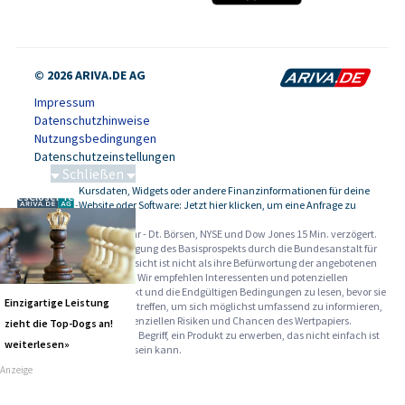
© 2026 ARIVA.DE AG
Impressum
Datenschutzhinweise
Nutzungsbedingungen
Datenschutzeinstellungen
Schließen
Kursdaten, Widgets oder andere Finanzinformationen für deine
SalesCloser Technologies
-
Website oder Software: Jetzt hier klicken, um eine Anfrage zu
stellen.
Alle Angaben ohne Gewähr - Dt. Börsen, NYSE und Dow Jones 15 Min. verzögert.
Werbehinweise:
Die Billigung des Basisprospekts durch die Bundesanstalt für
Finanzdienstleistungsaufsicht ist nicht als ihre Befürwortung der angebotenen
Wertpapiere zu verstehen. Wir empfehlen Interessenten und potenziellen
Anlegern den Basisprospekt und die Endgültigen Bedingungen zu lesen, bevor sie
Einzigartige Leistung
eine Anlageentscheidung treffen, um sich möglichst umfassend zu informieren,
insbesondere über die potenziellen Risiken und Chancen des Wertpapiers.
zieht die Top-Dogs an!
Warnhinweise: Sie sind im Begriff, ein Produkt zu erwerben, das nicht einfach ist
weiterlesen»
und schwer zu verstehen sein kann.
Anzeige