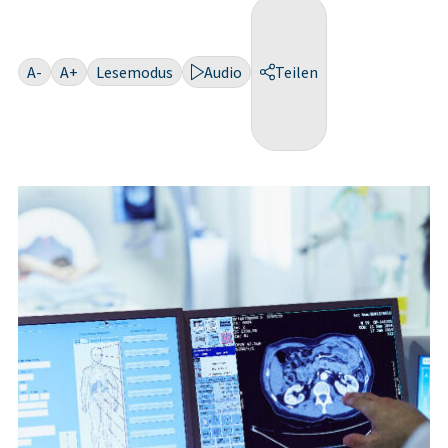
A-
A+
Lesemodus
Audio
Teilen