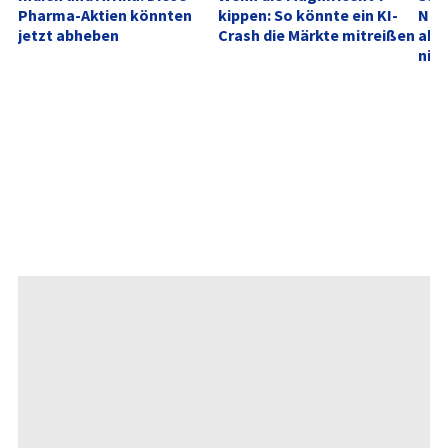
Pharma-Aktien könnten 
kippen: So könnte ein KI-
Neu
jetzt abheben
Crash die Märkte mitreißen
akt
nich