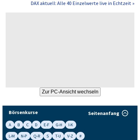
DAX aktuell: Alle 40 Einzelwerte live in Echtzeit »
Börsenkurse
Seitenanfang
A
B
C
D
E-F
G-H
I-K
L-M
N-P
Q-R
S
T-U
V-Z
#