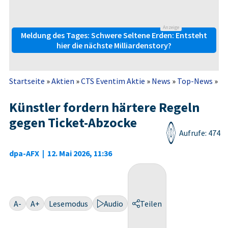
Anzeige
Meldung des Tages: Schwere Seltene Erden: Entsteht
hier die nächste Milliardenstory?
Startseite
»
Aktien
»
CTS Eventim Aktie
»
News
»
Top-News
»
Kü
Künstler fordern härtere Regeln
gegen Ticket-Abzocke
Aufrufe: 474
dpa-AFX
|
12. Mai 2026, 11:36
A-
A+
Lesemodus
Audio
Teilen