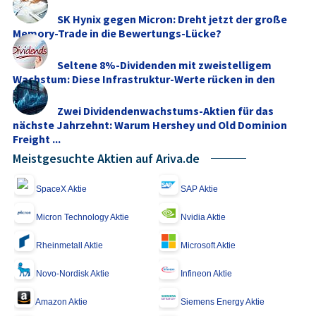
SK Hynix gegen Micron: Dreht jetzt der große
Memory‑Trade in die Bewertungs-Lücke?
Seltene 8%-Dividenden mit zweistelligem
Wachstum: Diese Infrastruktur-Werte rücken in den
Fokus
Zwei Dividendenwachstums-Aktien für das
nächste Jahrzehnt: Warum Hershey und Old Dominion
Freight ...
Meistgesuchte Aktien auf Ariva.de
SpaceX Aktie
SAP Aktie
Micron Technology Aktie
Nvidia Aktie
Rheinmetall Aktie
Microsoft Aktie
Novo-Nordisk Aktie
Infineon Aktie
Amazon Aktie
Siemens Energy Aktie