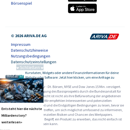
Börsenspiel
© 2026 ARIVA.DE AG
Impressum
Datenschutzhinweise
Nutzungsbedingungen
Datenschutzeinstellungen
Schließen
Kursdaten, Widgets oder andere Finanzinformationen für deine
Schwere Seltene Erden
-
Website oder Software: Jetzt hier klicken, um eine Anfrage zu
stellen.
Alle Angaben ohne Gewähr - Dt. Börsen, NYSE und Dow Jones 15 Min. verzögert.
Werbehinweise:
Die Billigung des Basisprospekts durch die Bundesanstalt für
Finanzdienstleistungsaufsicht ist nicht als ihre Befürwortung der angebotenen
Wertpapiere zu verstehen. Wir empfehlen Interessenten und potenziellen
Anlegern den Basisprospekt und die Endgültigen Bedingungen zu lesen, bevor sie
Entsteht hier die nächste
eine Anlageentscheidung treffen, um sich möglichst umfassend zu informieren,
insbesondere über die potenziellen Risiken und Chancen des Wertpapiers.
Milliardenstory?
Warnhinweise: Sie sind im Begriff, ein Produkt zu erwerben, das nicht einfach ist
weiterlesen»
und schwer zu verstehen sein kann.