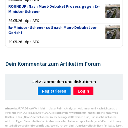
ROUNDUP: Nach Maut-Debakel Prozess gegen Ex-
Minister Scheuer
29.05.26 - dpa-AFX
Ex-Minister Scheuer soll nach Maut-Debakel vor
Gericht
29.05.26 - dpa-AFX
Dein Kommentar zum Artikel im Forum
Jetzt anmelden und diskutieren
Registrieren
Login
Hinweis:
ARIVA.DE veröffentlicht in dieser Rubrik Analysen, Kolumnen und Nachrichten aus
verschiedenen Quellen. Die ARIVA.DE AG ist nicht verantwortlich für Inhalte, die erkennbar von
Dritten in den „News“-Bereich dieser Webseite eingestellt worden sind, und macht sich diese
nicht zu Eigen. Diese Inhalte sind insbesondere durch eine entsprechende „von“-Kennzeichnung
unterhalb der Artikelüberschrift und/oder durch den Link „Um den vollständigen Artikel zu lesen,