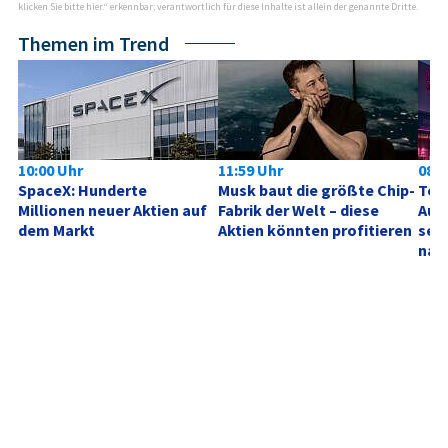
klicken Sie bitte hier.“ erkennbar; verantwortlich für diese Inhalte ist allein der genannte Dritte.
Themen im Trend
10:00 Uhr
11:59 Uhr
08:0
SpaceX: Hunderte 
Musk baut die größte Chip-
Tele
Millionen neuer Aktien auf 
Fabrik der Welt – diese 
Aufh
dem Markt
Aktien könnten profitieren
sehe