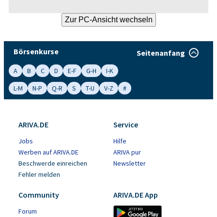
Börsenkurse
Seitenanfang
A
B
C
D
E-F
G-H
I-K
L-M
N-P
Q-R
S
T-U
V-Z
#
ARIVA.DE
Service
Jobs
Hilfe
Werben auf ARIVA.DE
ARIVA pur
Beschwerde einreichen
Newsletter
Fehler melden
Community
ARIVA.DE App
Forum