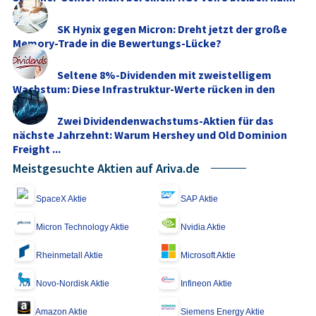
SK Hynix gegen Micron: Dreht jetzt der große
Memory‑Trade in die Bewertungs-Lücke?
Seltene 8%-Dividenden mit zweistelligem
Wachstum: Diese Infrastruktur-Werte rücken in den
Fokus
Zwei Dividendenwachstums-Aktien für das
nächste Jahrzehnt: Warum Hershey und Old Dominion
Freight ...
Meistgesuchte Aktien auf Ariva.de
SpaceX Aktie
SAP Aktie
Micron Technology Aktie
Nvidia Aktie
Rheinmetall Aktie
Microsoft Aktie
Novo-Nordisk Aktie
Infineon Aktie
Amazon Aktie
Siemens Energy Aktie