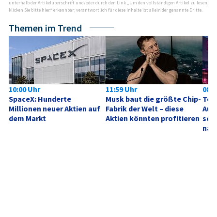
unterhalb der Artikelüberschrift und/oder durch den Link „Um den vollständigen Artikel zu lesen,
klicken Sie bitte hier.“ erkennbar; verantwortlich für diese Inhalte ist allein der genannte Dritte.
Themen im Trend
10:00 Uhr
11:59 Uhr
08:0
SpaceX: Hunderte 
Musk baut die größte Chip-
Tele
Millionen neuer Aktien auf 
Fabrik der Welt – diese 
Aufh
dem Markt
Aktien könnten profitieren
sehe