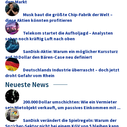
dem Markt
Musk baut die größte Chip-Fabrik der Welt –
diese Aktien könnten profitieren
Telekom startet die Aufholjagd – Analysten
sehen noch kräftig Luft nach oben
SanDisk-Aktie: Warum ein möglicher Kurssturz
auf 20 Dollar den Bären-Case neu definiert
Deutschlands Industrie überrascht – doch jetzt
droht Gefahr vom Rhein
Neueste News
200.000 Dollar umschichten: Wie ein Vermieter
sein Mietobjekt verkauft, um passives Einkommen mit ...
SanDisk verändert die Spielregeln: Warum der
Speicher-Sektor nicht bei einem KGV von 5 bleiben kann