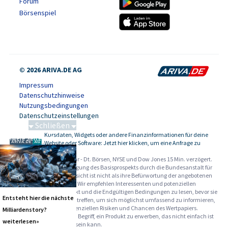
Forum
Börsenspiel
© 2026 ARIVA.DE AG
Impressum
Datenschutzhinweise
Nutzungsbedingungen
Datenschutzeinstellungen
Schließen
Kursdaten, Widgets oder andere Finanzinformationen für deine
Schwere Seltene Erden
-
Website oder Software: Jetzt hier klicken, um eine Anfrage zu
stellen.
Alle Angaben ohne Gewähr - Dt. Börsen, NYSE und Dow Jones 15 Min. verzögert.
Werbehinweise:
Die Billigung des Basisprospekts durch die Bundesanstalt für
Finanzdienstleistungsaufsicht ist nicht als ihre Befürwortung der angebotenen
Wertpapiere zu verstehen. Wir empfehlen Interessenten und potenziellen
Anlegern den Basisprospekt und die Endgültigen Bedingungen zu lesen, bevor sie
Entsteht hier die nächste
eine Anlageentscheidung treffen, um sich möglichst umfassend zu informieren,
insbesondere über die potenziellen Risiken und Chancen des Wertpapiers.
Milliardenstory?
Warnhinweise: Sie sind im Begriff, ein Produkt zu erwerben, das nicht einfach ist
weiterlesen»
und schwer zu verstehen sein kann.