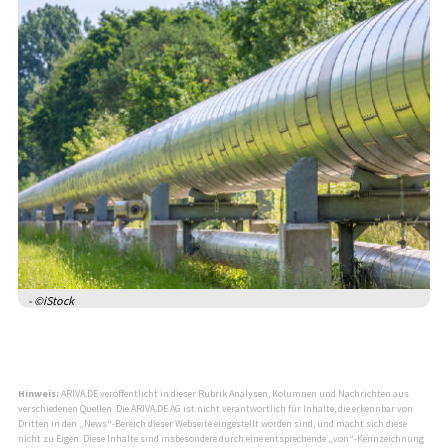
- ©iStock
Hinweis:
ARIVA.DE veröffentlicht in dieser Rubrik Analysen, Kolumnen und Nachrichten aus
verschiedenen Quellen. Die ARIVA.DE AG ist nicht verantwortlich für Inhalte, die erkennbar von
Dritten in den „News“-Bereich dieser Webseite eingestellt worden sind, und macht sich diese
nicht zu Eigen. Diese Inhalte sind insbesondere durch eine entsprechende „von“-Kennzeichnung