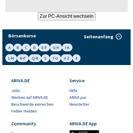
Börsenkurse
Seitenanfang
A
B
C
D
E-F
G-H
I-K
L-M
N-P
Q-R
S
T-U
V-Z
#
ARIVA.DE
Service
Jobs
Hilfe
Werben auf ARIVA.DE
ARIVA pur
Beschwerde einreichen
Newsletter
Fehler melden
Community
ARIVA.DE App