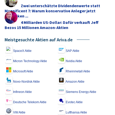
Zwei unterschätzte Dividendenwerte statt
Magnificent 7: Warum konservative Anleger jetzt
umdenken ...
4 Milliarden US-Dollar: Dafür verkauft Jeff
Bezos 15 Millionen Amazon-Aktien
Meistgesuchte Aktien auf Ariva.de
SpaceX Aktie
SAP Aktie
Micron Technology Aktie
Nvidia Aktie
Microsoft Aktie
Rheinmetall Aktie
Novo-Nordisk Aktie
Amazon Aktie
Infineon Aktie
Siemens Energy Aktie
Deutsche Telekom Aktie
Evotec Aktie
VW Aktie
Lufthansa Aktie