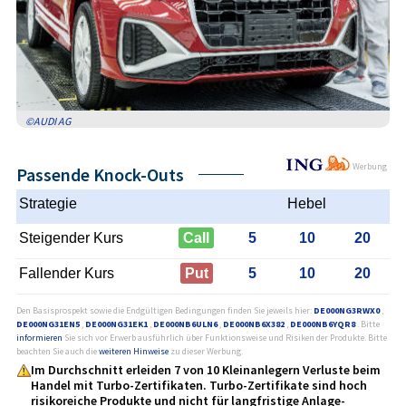
©AUDI AG
Werbung
Passende Knock-Outs
Strategie
Hebel
Steigender Kurs
Call
5
10
20
Fallender Kurs
Put
5
10
20
Den Basisprospekt sowie die Endgültigen Bedingungen finden Sie jeweils hier:
DE000NG3RWX0
,
DE000NG31EN5
,
DE000NG31EK1
,
DE000NB6ULN6
,
DE000NB6X382
,
DE000NB6YQR8
. Bitte
informieren
Sie sich vor Erwerb ausführlich über Funktionsweise und Risiken der Produkte. Bitte
beachten Sie auch die
weiteren Hinweise
zu dieser Werbung.
Im Durchschnitt erleiden 7 von 10 Kleinanlegern Verluste beim
Handel mit Turbo-Zertifikaten. Turbo-Zertifikate sind hoch
risikoreiche Produkte und nicht für langfristige Anlage­