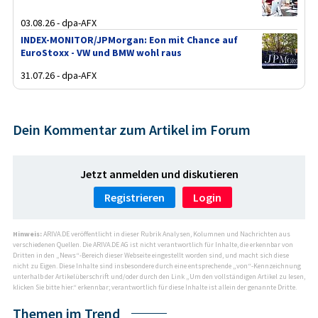
03.08.26 - dpa-AFX
INDEX-MONITOR/JPMorgan: Eon mit Chance auf
EuroStoxx - VW und BMW wohl raus
31.07.26 - dpa-AFX
Dein Kommentar zum Artikel im Forum
Jetzt anmelden und diskutieren
Registrieren
Login
Hinweis:
ARIVA.DE veröffentlicht in dieser Rubrik Analysen, Kolumnen und Nachrichten aus
verschiedenen Quellen. Die ARIVA.DE AG ist nicht verantwortlich für Inhalte, die erkennbar von
Dritten in den „News“-Bereich dieser Webseite eingestellt worden sind, und macht sich diese
nicht zu Eigen. Diese Inhalte sind insbesondere durch eine entsprechende „von“-Kennzeichnung
unterhalb der Artikelüberschrift und/oder durch den Link „Um den vollständigen Artikel zu lesen,
klicken Sie bitte hier.“ erkennbar; verantwortlich für diese Inhalte ist allein der genannte Dritte.
Themen im Trend