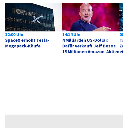
12:00 Uhr
14:14 Uhr
08:0
SpaceX erhöht Tesla-
4 Milliarden US-Dollar: 
Tag 
Megapack-Käufe
Dafür verkauft Jeff Bezos 
Zahl
15 Millionen Amazon-Aktien
ein