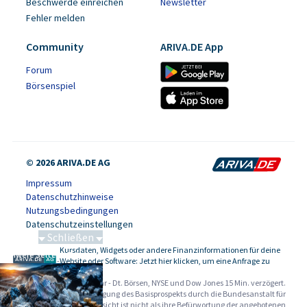
Beschwerde einreichen
Newsletter
Fehler melden
Community
ARIVA.DE App
Forum
Börsenspiel
© 2026 ARIVA.DE AG
Impressum
Datenschutzhinweise
Nutzungsbedingungen
Datenschutzeinstellungen
Schließen
Kursdaten, Widgets oder andere Finanzinformationen für deine
Schwere Seltene Erden
-
Website oder Software: Jetzt hier klicken, um eine Anfrage zu
stellen.
Alle Angaben ohne Gewähr - Dt. Börsen, NYSE und Dow Jones 15 Min. verzögert.
Werbehinweise:
Die Billigung des Basisprospekts durch die Bundesanstalt für
Finanzdienstleistungsaufsicht ist nicht als ihre Befürwortung der angebotenen