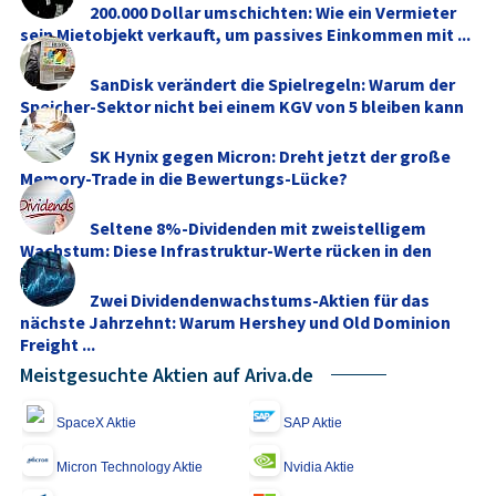
200.000 Dollar umschichten: Wie ein Vermieter
sein Mietobjekt verkauft, um passives Einkommen mit ...
SanDisk verändert die Spielregeln: Warum der
Speicher-Sektor nicht bei einem KGV von 5 bleiben kann
SK Hynix gegen Micron: Dreht jetzt der große
Memory‑Trade in die Bewertungs-Lücke?
Seltene 8%-Dividenden mit zweistelligem
Wachstum: Diese Infrastruktur-Werte rücken in den
Fokus
Zwei Dividendenwachstums-Aktien für das
nächste Jahrzehnt: Warum Hershey und Old Dominion
Freight ...
Meistgesuchte Aktien auf Ariva.de
SpaceX Aktie
SAP Aktie
Micron Technology Aktie
Nvidia Aktie