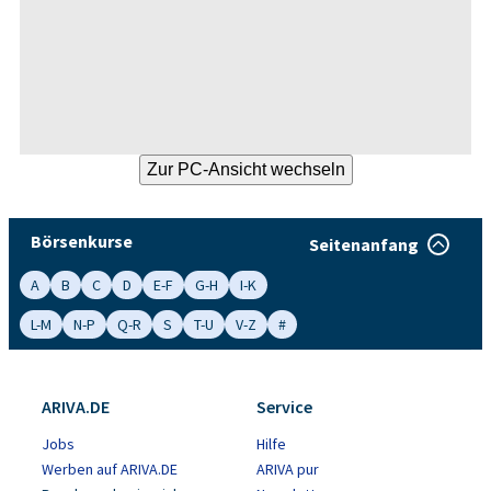
Börsenkurse
Seitenanfang
A
B
C
D
E-F
G-H
I-K
L-M
N-P
Q-R
S
T-U
V-Z
#
ARIVA.DE
Service
Jobs
Hilfe
Werben auf ARIVA.DE
ARIVA pur