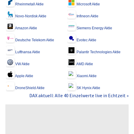
Rheinmetall Aktie
Microsoft Aktie
Novo-Nordisk Aktie
Infineon Aktie
Amazon Aktie
Siemens Energy Aktie
Deutsche Telekom Aktie
Evotec Aktie
Lufthansa Aktie
Palantir Technologies Aktie
VW Aktie
AMD Aktie
Apple Aktie
Xiaomi Aktie
DroneShield Aktie
SK Hynix Aktie
DAX aktuell: Alle 40 Einzelwerte live in Echtzeit »