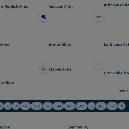
Infineon Akti
o-Nordisk Aktie
Amazon Aktie
Aktie
Evotec Aktie
Lufthansa Akt
Xiaomi Aktie
DroneShield A
le Aktie
DAX ak
B
C
D
E-F
G-H
I-K
L-M
N-P
Q-R
S
T-U
V-Z
#
ervice
Community