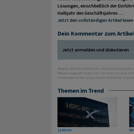
Lösungen, einschließlich der Einfüh
Halbjahr des Geschäftsjahres …
Jetzt den vollständigen Artikel lesen
Dein Kommentar zum Artike
Jetzt anmelden und diskutieren
Hinweis:
ARIVA.DE veröffentlicht in dieser Rubrik Analysen,
Webseite eingestellt worden sind, und macht sich diese nic
vollständigen Artikel zu lesen, klicken Sie bitte hier.“ erkenn
Themen im Trend
12:00 Uhr
08: