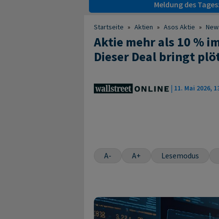
Meldung des Tages
Startseite
»
Aktien
»
Asos Aktie
»
New
Aktie mehr als 10 % im
Dieser Deal bringt plö
|
11. Mai 2026, 1
A-
A+
Lesemodus