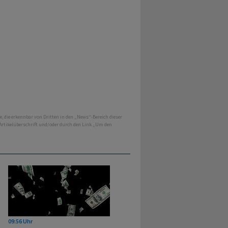
e, die erkennbar von Dritten in den „News“-Bereich dieser
 Artikelüberschrift und/oder durch den Link „Um den
09:56 Uhr