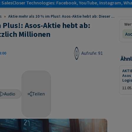
: SalesCloser Technologies: Facebook, YouTube, Instagram, Wha
s
»
Aktie mehr als 10 % im Plus!: Asos-Aktie hebt ab: Dieser ...
 Plus!: Asos-Aktie hebt ab:
Wert
tzlich Millionen
Aso
Aufrufe: 91
3:00
Ähnl
AKTI
Asos
Logi
11.05
Audio
Teilen