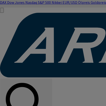
DAX
Dow Jones
Nasdaq
S&P 500
Nikkei
EUR/USD
Ölpreis
Goldprei