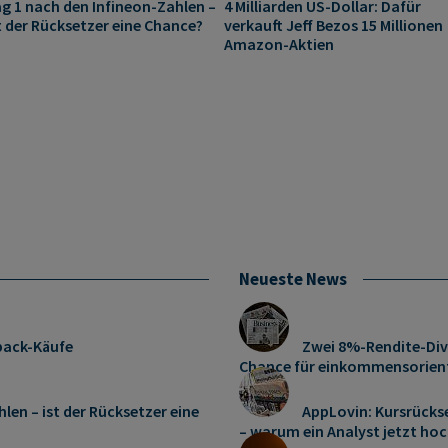
g 1 nach den Infineon-Zahlen –
4 Milliarden US-Dollar: Dafür
t der Rücksetzer eine Chance?
verkauft Jeff Bezos 15 Millionen
Amazon-Aktien
Neueste News
pack-Käufe
Zwei 8%-Rendite-Div
Chance für einkommensorient
len – ist der Rücksetzer eine
AppLovin: Kursrücks
– warum ein Analyst jetzt hoc