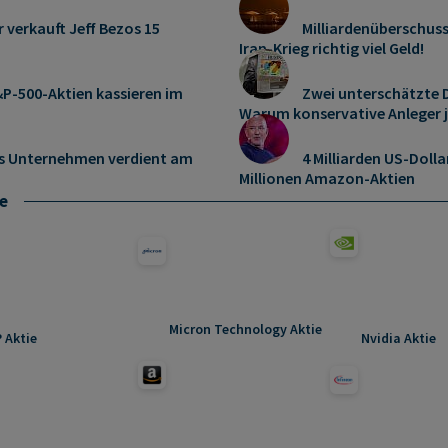
r verkauft Jeff Bezos 15
Milliardenüberschus
Iran-Krieg richtig viel Geld!
P-500-Aktien kassieren im
Zwei unterschätzte D
Warum konservative Anleger 
es Unternehmen verdient am
4 Milliarden US-Dolla
Millionen Amazon-Aktien
e
Micron Technology Aktie
 Aktie
Nvidia Aktie