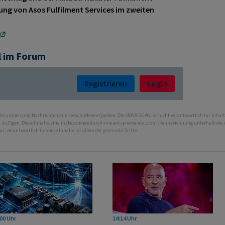
rung von Asos Fulfilment Services im zweiten
l im Forum
Registrieren
Login
 Kolumnen und Nachrichten aus verschiedenen Quellen. Die ARIVA.DE AG ist nicht verantwortlich für Inhalt
ht zu Eigen. Diese Inhalte sind insbesondere durch eine entsprechende „von“-Kennzeichnung unterhalb der
bar; verantwortlich für diese Inhalte ist allein der genannte Dritte.
00 Uhr
14:14 Uhr