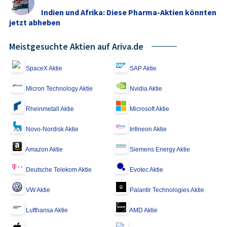
Indien und Afrika: Diese Pharma-Aktien könnten
jetzt abheben
Meistgesuchte Aktien auf Ariva.de
SpaceX Aktie
SAP Aktie
Micron Technology Aktie
Nvidia Aktie
Rheinmetall Aktie
Microsoft Aktie
Novo-Nordisk Aktie
Infineon Aktie
Amazon Aktie
Siemens Energy Aktie
Deutsche Telekom Aktie
Evotec Aktie
VW Aktie
Palantir Technologies Aktie
Lufthansa Aktie
AMD Aktie