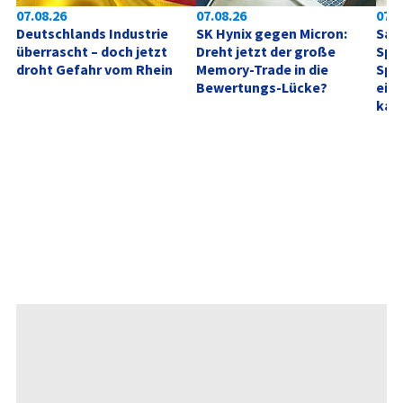
07.08.26
07.08.26
07.0
Deutschlands Industrie 
SK Hynix gegen Micron: 
SanD
überrascht – doch jetzt 
Dreht jetzt der große 
Spie
droht Gefahr vom Rhein
Memory‑Trade in die 
Spei
Bewertungs-Lücke?
eine
kan