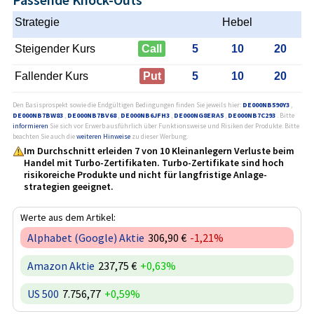
Strategie
Hebel
Steigender Kurs
Call
5
10
20
Fallender Kurs
Put
5
10
20
Den Basisprospekt sowie die Endgültigen Bedingungen finden Sie jeweils hier:
DE000NB590Y3
,
DE000NB7BW83
,
DE000NB7BV68
,
DE000NB6JFH3
,
DE000NG8ERA5
,
DE000NB7C293
. Bitte
informieren
Sie sich vor Erwerb ausführlich über Funktionsweise und Risiken der Produkte. Bitte
beachten Sie auch die
weiteren Hinweise
zu dieser Werbung.
Im Durchschnitt erleiden 7 von 10 Kleinanlegern Verluste beim
Handel mit Turbo-Zertifikaten. Turbo-Zertifikate sind hoch
risikoreiche Produkte und nicht für langfristige Anlage­
strategien geeignet.
Werte aus dem Artikel:
Alphabet (Google) Aktie
306,90 €
-1,21%
Amazon Aktie
237,75 €
+0,63%
US 500
7.756,77
+0,59%