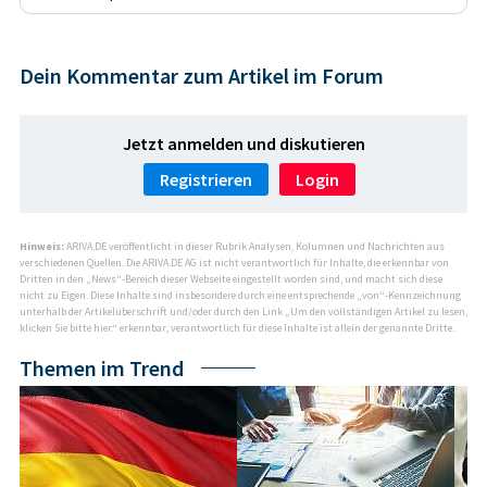
Dein Kommentar zum Artikel im Forum
Jetzt anmelden und diskutieren
Registrieren
Login
Hinweis:
ARIVA.DE veröffentlicht in dieser Rubrik Analysen, Kolumnen und Nachrichten aus
verschiedenen Quellen. Die ARIVA.DE AG ist nicht verantwortlich für Inhalte, die erkennbar von
Dritten in den „News“-Bereich dieser Webseite eingestellt worden sind, und macht sich diese
nicht zu Eigen. Diese Inhalte sind insbesondere durch eine entsprechende „von“-Kennzeichnung
unterhalb der Artikelüberschrift und/oder durch den Link „Um den vollständigen Artikel zu lesen,
klicken Sie bitte hier.“ erkennbar; verantwortlich für diese Inhalte ist allein der genannte Dritte.
Themen im Trend