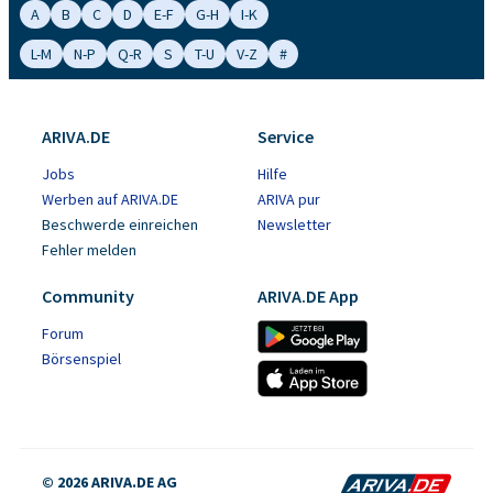
A
B
C
D
E-F
G-H
I-K
L-M
N-P
Q-R
S
T-U
V-Z
#
ARIVA.DE
Service
Jobs
Hilfe
Werben auf ARIVA.DE
ARIVA pur
Beschwerde einreichen
Newsletter
Fehler melden
Community
ARIVA.DE App
Forum
Börsenspiel
© 2026 ARIVA.DE AG