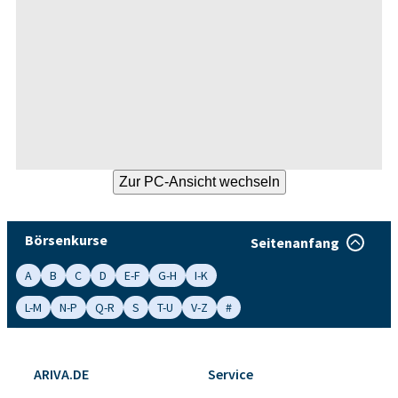
Börsenkurse
Seitenanfang
A
B
C
D
E-F
G-H
I-K
L-M
N-P
Q-R
S
T-U
V-Z
#
ARIVA.DE
Service