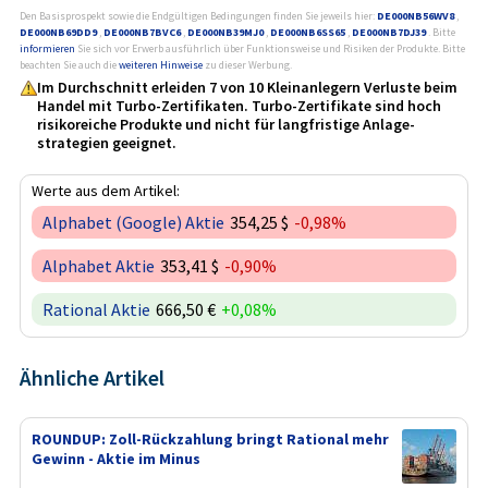
Den Basisprospekt sowie die Endgültigen Bedingungen finden Sie jeweils hier:
DE000NB56WV8
,
DE000NB69DD9
,
DE000NB7BVC6
,
DE000NB39MJ0
,
DE000NB6SS65
,
DE000NB7DJ39
. Bitte
informieren
Sie sich vor Erwerb ausführlich über Funktionsweise und Risiken der Produkte. Bitte
beachten Sie auch die
weiteren Hinweise
zu dieser Werbung.
Im Durchschnitt erleiden 7 von 10 Kleinanlegern Verluste beim
Handel mit Turbo-Zertifikaten. Turbo-Zertifikate sind hoch
risikoreiche Produkte und nicht für langfristige Anlage­
strategien geeignet.
Werte aus dem Artikel:
Alphabet (Google) Aktie
354,25 $
-0,98%
Alphabet Aktie
353,41 $
-0,90%
Rational Aktie
666,50 €
+0,08%
Ähnliche Artikel
ROUNDUP: Zoll-Rückzahlung bringt Rational mehr
Gewinn - Aktie im Minus