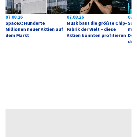
07.08.26
07.08.26
07.0
SpaceX: Hunderte 
Musk baut die größte Chip-
SanD
Millionen neuer Aktien auf 
Fabrik der Welt – diese 
mögl
dem Markt
Aktien könnten profitieren
Dol
defi