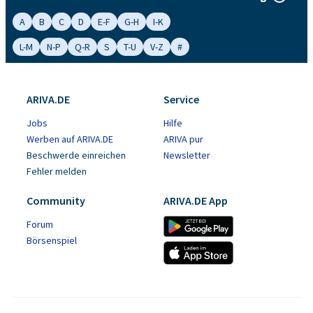
A
B
C
D
E-F
G-H
I-K
L-M
N-P
Q-R
S
T-U
V-Z
#
ARIVA.DE
Service
Jobs
Hilfe
Werben auf ARIVA.DE
ARIVA pur
Beschwerde einreichen
Newsletter
Fehler melden
Community
ARIVA.DE App
Forum
Börsenspiel