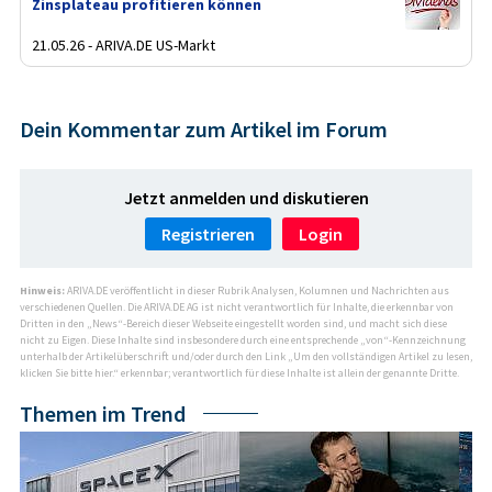
Zinsplateau profitieren können
21.05.26 - ARIVA.DE US-Markt
Dein Kommentar zum Artikel im Forum
Jetzt anmelden und diskutieren
Registrieren
Login
Hinweis:
ARIVA.DE veröffentlicht in dieser Rubrik Analysen, Kolumnen und Nachrichten aus
verschiedenen Quellen. Die ARIVA.DE AG ist nicht verantwortlich für Inhalte, die erkennbar von
Dritten in den „News“-Bereich dieser Webseite eingestellt worden sind, und macht sich diese
nicht zu Eigen. Diese Inhalte sind insbesondere durch eine entsprechende „von“-Kennzeichnung
unterhalb der Artikelüberschrift und/oder durch den Link „Um den vollständigen Artikel zu lesen,
klicken Sie bitte hier.“ erkennbar; verantwortlich für diese Inhalte ist allein der genannte Dritte.
Themen im Trend