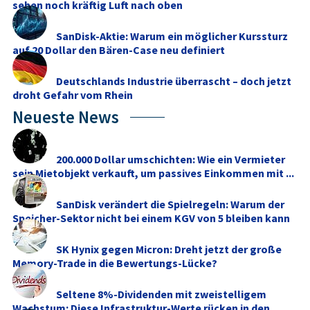
sehen noch kräftig Luft nach oben
SanDisk-Aktie: Warum ein möglicher Kurssturz
auf 20 Dollar den Bären-Case neu definiert
Deutschlands Industrie überrascht – doch jetzt
droht Gefahr vom Rhein
Neueste News
200.000 Dollar umschichten: Wie ein Vermieter
sein Mietobjekt verkauft, um passives Einkommen mit ...
SanDisk verändert die Spielregeln: Warum der
Speicher-Sektor nicht bei einem KGV von 5 bleiben kann
SK Hynix gegen Micron: Dreht jetzt der große
Memory‑Trade in die Bewertungs-Lücke?
Seltene 8%-Dividenden mit zweistelligem
Wachstum: Diese Infrastruktur-Werte rücken in den