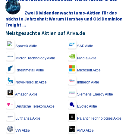
Fokus
Zwei Dividendenwachstums-Aktien für das
nächste Jahrzehnt: Warum Hershey und Old Dominion
Freight ...
Meistgesuchte Aktien auf Ariva.de
SpaceX Aktie
SAP Aktie
Micron Technology Aktie
Nvidia Aktie
Rheinmetall Aktie
Microsoft Aktie
Novo-Nordisk Aktie
Infineon Aktie
Amazon Aktie
Siemens Energy Aktie
Deutsche Telekom Aktie
Evotec Aktie
Lufthansa Aktie
Palantir Technologies Aktie
VW Aktie
AMD Aktie