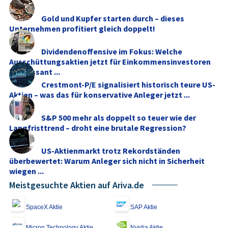
Gold und Kupfer starten durch – dieses
Unternehmen profitiert gleich doppelt!
Dividendenoffensive im Fokus: Welche
Ausschüttungsaktien jetzt für Einkommensinvestoren
interessant ...
Crestmont-P/E signalisiert historisch teure US-
Aktien – was das für konservative Anleger jetzt ...
S&P 500 mehr als doppelt so teuer wie der
Langfristtrend – droht eine brutale Regression?
US-Aktienmarkt trotz Rekordständen
überbewertet: Warum Anleger sich nicht in Sicherheit
wiegen ...
Meistgesuchte Aktien auf Ariva.de
SpaceX Aktie
SAP Aktie
Micron Technology Aktie
Nvidia Aktie