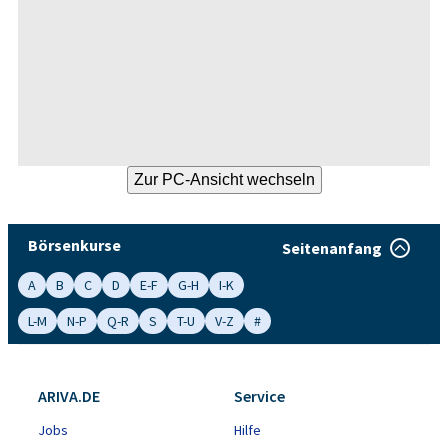
Börsenkurse
Seitenanfang
A
B
C
D
E-F
G-H
I-K
L-M
N-P
Q-R
S
T-U
V-Z
#
ARIVA.DE
Service
Jobs
Hilfe