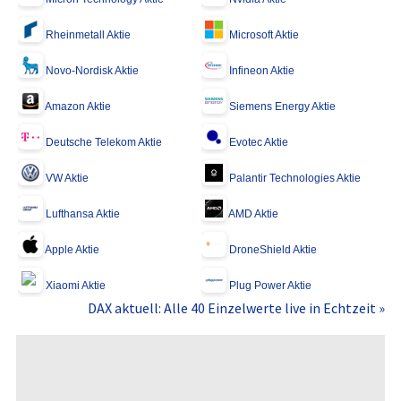
Rheinmetall Aktie
Microsoft Aktie
Novo-Nordisk Aktie
Infineon Aktie
Amazon Aktie
Siemens Energy Aktie
Deutsche Telekom Aktie
Evotec Aktie
VW Aktie
Palantir Technologies Aktie
Lufthansa Aktie
AMD Aktie
Apple Aktie
DroneShield Aktie
Xiaomi Aktie
Plug Power Aktie
DAX aktuell: Alle 40 Einzelwerte live in Echtzeit »