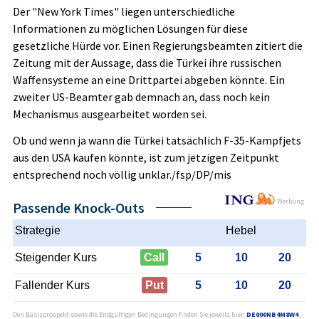
Der "New York Times" liegen unterschiedliche
Informationen zu möglichen Lösungen für diese
gesetzliche Hürde vor. Einen Regierungsbeamten zitiert die
Zeitung mit der Aussage, dass die Türkei ihre russischen
Waffensysteme an eine Drittpartei abgeben könnte. Ein
zweiter US-Beamter gab demnach an, dass noch kein
Mechanismus ausgearbeitet worden sei.
Ob und wenn ja wann die Türkei tatsächlich F-35-Kampfjets
aus den USA kaufen könnte, ist zum jetzigen Zeitpunkt
entsprechend noch völlig unklar./fsp/DP/mis
Werbung
Passende Knock-Outs
Strategie
Hebel
Steigender Kurs
Call
5
10
20
Fallender Kurs
Put
5
10
20
Den Basisprospekt sowie die Endgültigen Bedingungen finden Sie jeweils hier:
DE000NB4M8W4
,