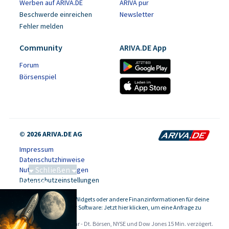
Werben auf ARIVA.DE
ARIVA pur
Beschwerde einreichen
Newsletter
Fehler melden
Community
ARIVA.DE App
Forum
Börsenspiel
© 2026 ARIVA.DE AG
Impressum
Datenschutzhinweise
Schließen
Nutzungsbedingungen
Datenschutzeinstellungen
Saga bei 0,53 CAD
Kursdaten, Widgets oder andere Finanzinformationen für deine
-
Website oder Software: Jetzt hier klicken, um eine Anfrage zu
stellen.
Alle Angaben ohne Gewähr - Dt. Börsen, NYSE und Dow Jones 15 Min. verzögert.