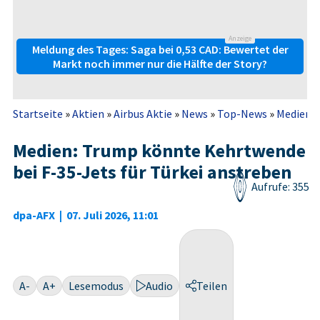
Anzeige
Meldung des Tages: Saga bei 0,53 CAD: Bewertet der
Markt noch immer nur die Hälfte der Story?
Startseite
»
Aktien
»
Airbus Aktie
»
News
»
Top-News
»
Medien: 
Medien: Trump könnte Kehrtwende
bei F-35-Jets für Türkei anstreben
Aufrufe: 355
dpa-AFX
|
07. Juli 2026, 11:01
A-
A+
Lesemodus
Audio
Teilen