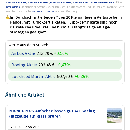
DE000NB7AEE0
,
DE000NB7CMG4
,
DE000NB3A5H6
,
DE000NB49UL8
,
DE000NB5JK32
. Bitte
informieren
Sie sich vor Erwerb ausführlich über Funktionsweise und Risiken der Produkte. Bitte
beachten Sie auch die
weiteren Hinweise
zu dieser Werbung.
Im Durchschnitt erleiden 7 von 10 Kleinanlegern Verluste beim
Handel mit Turbo-Zertifikaten. Turbo-Zertifikate sind hoch
risikoreiche Produkte und nicht für langfristige Anlage­
strategien geeignet.
Werte aus dem Artikel:
Airbus Aktie
213,70 €
+0,56%
Boeing Aktie
202,45 €
+0,47%
Lockheed Martin Aktie
507,60 €
+0,36%
Ähnliche Artikel
ROUNDUP: US-Aufseher lassen gut 470 Boeing-
Flugzeuge auf Risse prüfen
07.08.26 - dpa-AFX