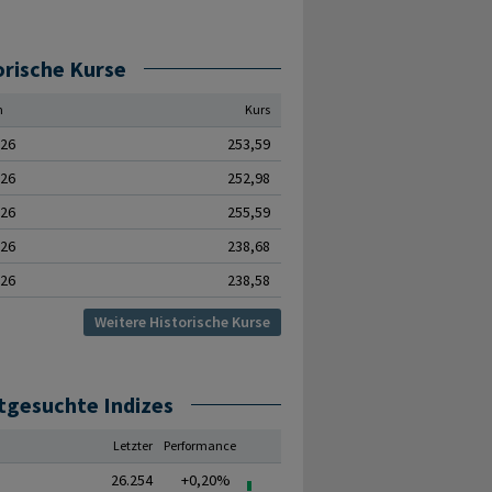
orische Kurse
m
Kurs
.26
253,59
.26
252,98
.26
255,59
.26
238,68
.26
238,58
Weitere Historische Kurse
tgesuchte Indizes
Letzter
Performance
26.254
+0,20%