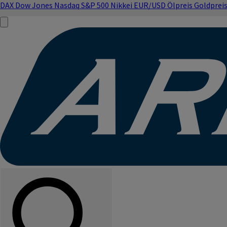
DAX
Dow Jones
Nasdaq
S&P 500
Nikkei
EUR/USD
Ölpreis
Goldprei