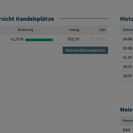
sicht Handelsplätze
Hist
Änderung
Vortag
Zeit
Datu
+2,31%
253,59
05.08.26
04.08
03.08
Weitere Börsenplätze
31.07
30.07
29.07
Meis
Name
DAX