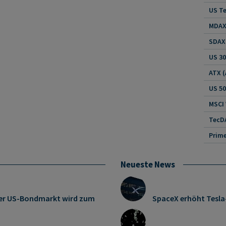
US Te
MDAX 
SDAX 
US 30
US 5
MSCI
TecDA
Neueste News
: Der US-Bondmarkt wird zum
SpaceX erhöht Tesl