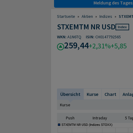
Meldung des Tages
Startseite
»
Aktien
»
Indizes
»
STXEMT
STXEMTM NR USD
Index
WKN:
A1N6TQ
ISIN:
CH0147792565
259,44
+2,31%
+5,85
Übersicht
Kurse
Chart
Anla
Kurse
Push
Intraday
5 Ta