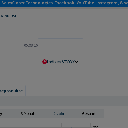
: SalesCloser Technologies: Facebook, YouTube, Instagram, Wha
M NR USD
05.08.26
Indizes STOXX
geprodukte
ge
3 Monate
1 Jahr
Gesamt