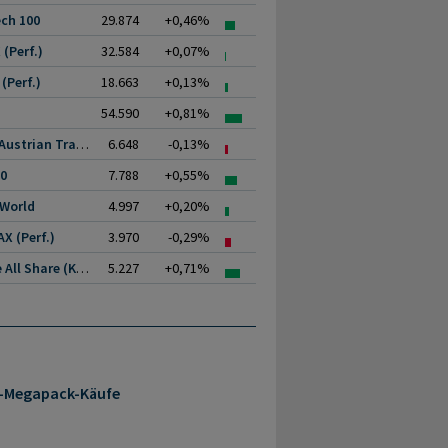
ch 100
29.874
+0,46%
(Perf.)
32.584
+0,07%
(Perf.)
18.663
+0,13%
54.590
+0,81%
ATX (Austrian Traded.
6.648
-0,13%
00
7.788
+0,55%
 World
4.997
+0,20%
X (Perf.)
3.970
-0,29%
Prime All Share (Kurs)
5.227
+0,71%
a-Megapack-Käufe